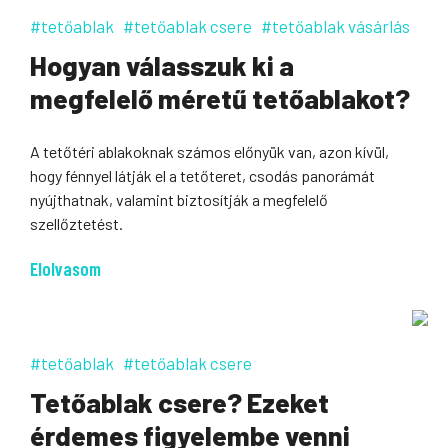
#tetőablak
#tetőablak csere
#tetőablak vásárlás
Hogyan válasszuk ki a
megfelelő méretű tetőablakot?
A tetőtéri ablakoknak számos előnyük van, azon kívül,
hogy fénnyel látják el a tetőteret, csodás panorámát
nyújthatnak, valamint biztosítják a megfelelő
szellőztetést.
Elolvasom
#tetőablak
#tetőablak csere
Tetőablak csere? Ezeket
érdemes figyelembe venni