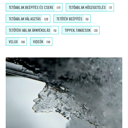
TETŐABLAK BEÉPÍTÉS ÉS CSERE
TETŐABLAK HŐSZIGETELÉS
(17)
(7)
TETŐABLAK VÁLASZTÁS
TETŐTÉR BEÉPÍTÉS
(23)
(5)
TETŐTÉRI ABLAK ÁRNYÉKOLÁS
TIPPEK, TANÁCSOK
(5)
(31)
VELUX
VIDEÓK
(10)
(10)