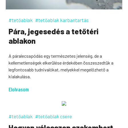
#tetőablak
#tetőablak karbantartás
Pára, jegesedés a tetőtéri
ablakon
A páralecsapódás egy természetes jelenség, de a
kellemetlenségek elkerülése érdekében összeszedtük a
legfontosabb tudnivalókat, melyekkel megelőzhető a
kialakulása.
Elolvasom
#tetőablak
#tetőablak csere
Hogyan válasszon szakembert,