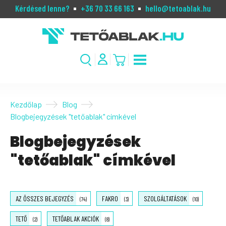
Kérdésed lenne?
+36 70 33 66 163
hello@tetoablak.hu
Kezdőlap
Blog
Blogbejegyzések "tetőablak" címkével
Blogbejegyzések
"tetőablak" címkével
AZ ÖSSZES BEJEGYZÉS
FAKRO
SZOLGÁLTATÁSOK
(74)
(3)
(10)
TETŐ
TETŐABLAK AKCIÓK
(2)
(8)