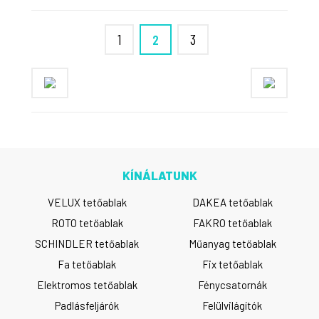
1
2
3
KÍNÁLATUNK
VELUX tetőablak
DAKEA tetőablak
ROTO tetőablak
FAKRO tetőablak
SCHINDLER tetőablak
Műanyag tetőablak
Fa tetőablak
Fix tetőablak
Elektromos tetőablak
Fénycsatornák
Padlásfeljárók
Felülvilágítók