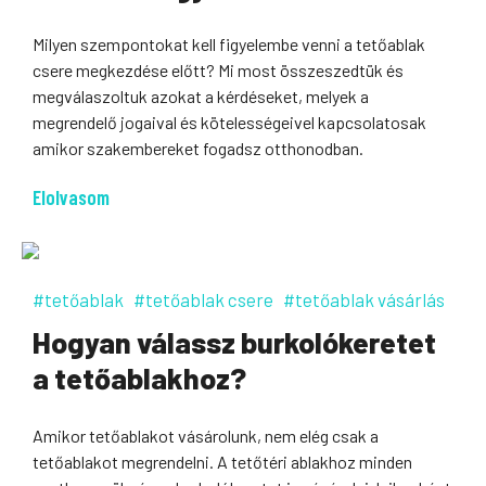
Milyen szempontokat kell figyelembe venni a tetőablak
csere megkezdése előtt? Mi most összeszedtük és
megválaszoltuk azokat a kérdéseket, melyek a
megrendelő jogaival és kötelességeivel kapcsolatosak
amikor szakembereket fogadsz otthonodban.
Elolvasom
#tetőablak
#tetőablak csere
#tetőablak vásárlás
Hogyan válassz burkolókeretet
a tetőablakhoz?
Amikor tetőablakot vásárolunk, nem elég csak a
tetőablakot megrendelni. A tetőtéri ablakhoz minden