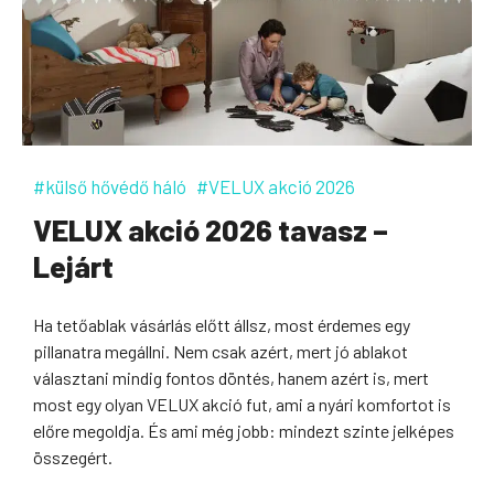
#külső hővédő háló
#VELUX akció 2026
VELUX akció 2026 tavasz –
Lejárt
Ha tetőablak vásárlás előtt állsz, most érdemes egy
pillanatra megállni. Nem csak azért, mert jó ablakot
választani mindig fontos döntés, hanem azért is, mert
most egy olyan VELUX akció fut, ami a nyári komfortot is
előre megoldja. És ami még jobb: mindezt szinte jelképes
összegért.