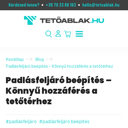
Kérdésed lenne?
+36 70 33 66 163
hello@tetoablak.hu
Kezdőlap
Blog
Padlásfeljáró beépítés – Könnyű hozzáférés a tetőtérhez
Padlásfeljáró beépítés –
Könnyű hozzáférés a
tetőtérhez
#padlásfeljáró
#padlásfeljáró beépítés