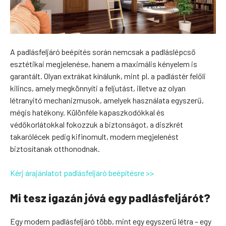
A padlásfeljáró beépítés során nemcsak a padláslépcső
esztétikai megjelenése, hanem a maximális kényelem is
garantált. Olyan extrákat kínálunk, mint pl. a padlástér felőli
kilincs, amely megkönnyíti a feljutást, illetve az olyan
létranyitó mechanizmusok, amelyek használata egyszerű,
mégis hatékony. Különféle kapaszkodókkal és
védőkorlátokkal fokozzuk a biztonságot, a diszkrét
takarólécek pedig kifinomult, modern megjelenést
biztosítanak otthonodnak.
Kérj árajánlatot padlásfeljáró beépítésre >>
Mi tesz igazán jóvá egy padlásfeljárót?
Egy modern padlásfeljáró több, mint egy egyszerű létra – egy