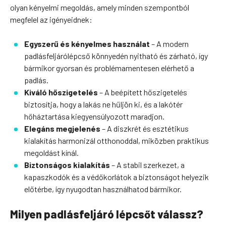
olyan kényelmi megoldás, amely minden szempontból
megfelel az igényeidnek:
Egyszerű és kényelmes használat
– A modern
padlásfeljárólépcső könnyedén nyitható és zárható, így
bármikor gyorsan és problémamentesen elérhető a
padlás.
Kiváló hőszigetelés
– A beépített hőszigetelés
biztosítja, hogy a lakás ne hűljön ki, és a lakótér
hőháztartása kiegyensúlyozott maradjon.
Elegáns megjelenés
– A diszkrét és esztétikus
kialakítás harmonizál otthonoddal, miközben praktikus
megoldást kínál.
Biztonságos kialakítás
– A stabil szerkezet, a
kapaszkodók és a védőkorlátok a biztonságot helyezik
előtérbe, így nyugodtan használhatod bármikor.
Milyen padlásfeljáró lépcsőt válassz?