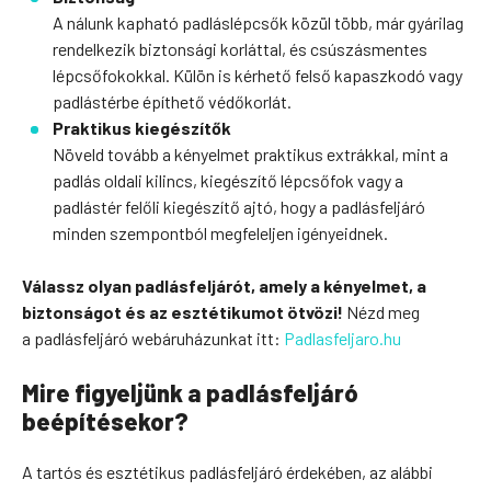
A nálunk kapható padláslépcsők közül több, már gyárilag
rendelkezik biztonsági korláttal, és csúszásmentes
lépcsőfokokkal. Külön is kérhető felső kapaszkodó vagy
padlástérbe építhető védőkorlát.
Praktikus kiegészítők
Növeld tovább a kényelmet praktikus extrákkal, mint a
padlás oldali kilincs, kiegészítő lépcsőfok vagy a
padlástér felőli kiegészítő ajtó, hogy a padlásfeljáró
minden szempontból megfeleljen igényeidnek.
Válassz olyan padlásfeljárót, amely a kényelmet, a
biztonságot és az esztétikumot ötvözi!
Nézd meg
a padlásfeljáró webáruházunkat itt:
Padlasfeljaro.hu
Mire figyeljünk a padlásfeljáró
beépítésekor?
A tartós és esztétikus padlásfeljáró érdekében, az alábbi