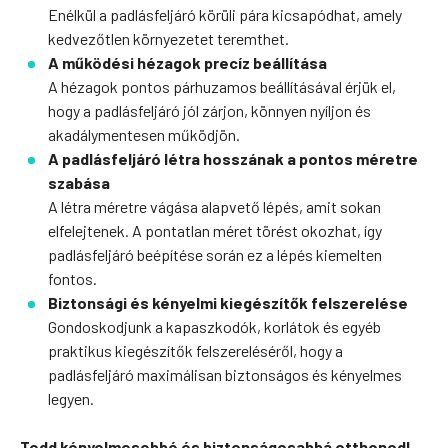
Enélkül a padlásfeljáró körüli pára kicsapódhat, amely
kedvezőtlen környezetet teremthet.
A működési hézagok precíz beállítása
A hézagok pontos párhuzamos beállításával érjük el,
hogy a padlásfeljáró jól zárjon, könnyen nyíljon és
akadálymentesen működjön.
A padlásfeljáró létra hosszának a pontos méretre
szabása
A létra méretre vágása alapvető lépés, amit sokan
elfelejtenek. A pontatlan méret törést okozhat, így
padlásfeljáró beépítése során ez a lépés kiemelten
fontos.
Biztonsági és kényelmi kiegészítők felszerelése
Gondoskodjunk a kapaszkodók, korlátok és egyéb
praktikus kiegészítők felszereléséről, hogy a
padlásfeljáró maximálisan biztonságos és kényelmes
legyen.
Tedd kényelmesebbé és biztonságosabbá otthonod!