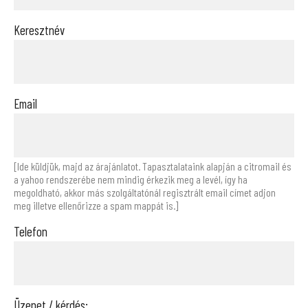
Keresztnév
Email
[Ide küldjük, majd az árajánlatot. Tapasztalataink alapján a citromail és
a yahoo rendszerébe nem mindig érkezik meg a levél, így ha
megoldható, akkor más szolgáltatónál regisztrált email címet adjon
meg illetve ellenőrizze a spam mappát is.]
Telefon
Üzenet / kérdés: