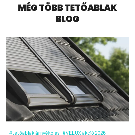
MÉG TÖBB TETŐABLAK
BLOG
#tetőablak árnyékolás
#VELUX akció 2026