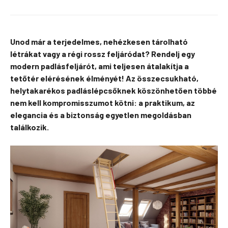
Unod már a terjedelmes, nehézkesen tárolható
létrákat vagy a régi rossz feljáródat? Rendelj egy
modern padlásfeljárót, ami teljesen átalakítja a
tetőtér elérésének élményét! Az összecsukható,
helytakarékos padláslépcsőknek köszönhetően többé
nem kell kompromisszumot kötni: a praktikum, az
elegancia és a biztonság egyetlen megoldásban
találkozik.