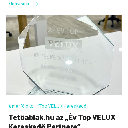
Elolvasom
#mérföldkő
#Top VELUX Kereskedő
Tetőablak.hu az „Év Top VELUX
Kereskedő Partnere”