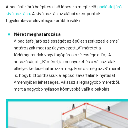
A padlásfeljáró beépítés első lépése a megfelelő
padlásfeljáró
kiválasztása
. A kiválasztás az alábbi szempontok
figyelembevételével egyszerűbbé válik:
Méret meghatározása
A padlásfeljáró szélességét az épület szerkezeti elemei
határozzák meg (az úgynevezett „A” méretet a
födémgerendák vagy fogópárok szélessége adja). A
hosszúságot („B” méret) a mennyezet és a válaszfalak
elhelyezkedése határozza meg. Fontos még az „R” méret
is, hogy biztosíthassuk a lépcső zavartalan kinyitását.
Amennyiben lehetséges, válassz a legnagyobb méretből,
mert a nagyobb nyíláson könnyebbé válik a pakolás.