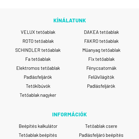
KÍNÁLATUNK
VELUX tetőablak
DAKEA tetőablak
ROTO tetőablak
FAKRO tetőablak
SCHINDLER tetőablak
Műanyag tetőablak
Fa tetőablak
Fix tetőablak
Elektromos tetőablak
Fénycsatornák
Padlásfeljárók
Felülvilágítók
Tetőkibúvók
Padlásfeljárók
Tetőablak nagyker
INFORMÁCIÓK
Beépítés kalkulátor
Tetőablak csere
Tetőablak beépítés
Padlásfeljáró beépítés