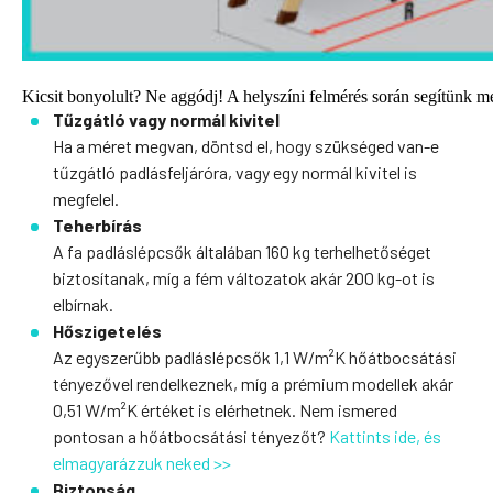
Kicsit bonyolult? Ne aggódj! A helyszíni felmérés során segítünk m
Tűzgátló vagy normál kivitel
Ha a méret megvan, döntsd el, hogy szükséged van-e
tűzgátló padlásfeljáróra, vagy egy normál kivitel is
megfelel.
Teherbírás
A fa padláslépcsők általában 160 kg terhelhetőséget
biztosítanak, míg a fém változatok akár 200 kg-ot is
elbírnak.
Hőszigetelés
Az egyszerűbb padláslépcsők 1,1 W/m²K hőátbocsátási
tényezővel rendelkeznek, míg a prémium modellek akár
0,51 W/m²K értéket is elérhetnek. Nem ismered
pontosan a hőátbocsátási tényezőt?
Kattints ide, és
elmagyarázzuk neked >>
Biztonság