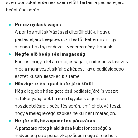
szempontokat érdemes szem előtt tartani a padlásfeljáró
beépítése során:
Precíz nyíláskivágás
A pontos nyíláskivágással elkerülhetjük, hogy a
padlásfeljáró beépítés után festőt kelljen hívni, így
azonnal tiszta, rendezett végeredményt kapunk.
Megfelelő beépítési magasság
Fontos, hogy a feljáró magasságát gondosan válasszuk
meg a mennyezet síkjához képest, így a padláslépcső
esztétikusan illeszkedik a térbe.
Hőszigetelés a padlásfeljáró körül
Még a legjobb hőszigetelésű padlásfeljáró is veszít
hatékonyságából, ha nem figyelünk a gondos
hőszigetelésre a beépítés során, ami lehetővé teszi,
hogy a meleg levegő szökés nélkül bent maradjon.
Megfelelő, hézagmentes párazárás
A párazáró réteg kialakítása kulcsfontosságú a
nedvesség és a penészképződés megelőzéséhez.