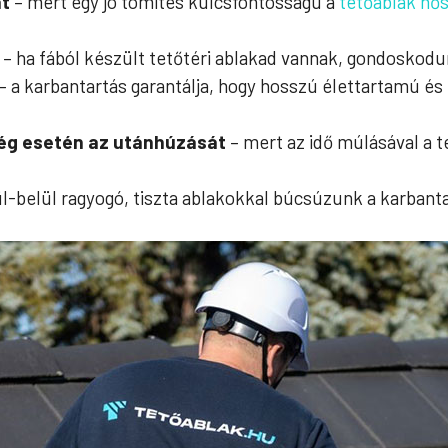
át
– mert egy jó tömítés kulcsfontosságú a
tetőablak hő
– ha fából készült tetőtéri ablakad vannak, gondoskod
– a karbantartás garantálja, hogy hosszú élettartamú és
ség esetén az utánhúzását
– mert az idő múlásával a
l-belül ragyogó, tiszta ablakokkal búcsúzunk a karbantar