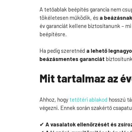
A tetőablak beépítés garancia nem csupá
tökéletesen működik, és
a beázásnak
év garanciát kellene biztosítanunk – 
beépítésre.
Ha pedig szeretnéd
a lehető legnagy
beázásmentes garanciát
biztosítunk
Mit tartalmaz az é
Ahhoz, hogy
tetőtéri ablakod
hosszú táv
végezni. Ennek során szakértő csapatu
✔
A vasalatok ellenőrzését és zsír