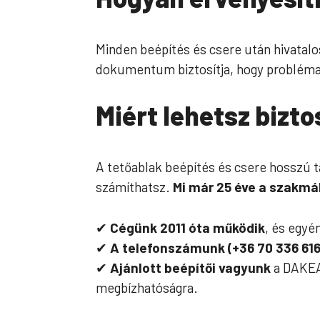
Minden beépítés és csere után hivatal
dokumentum biztosítja, hogy probléma es
Miért lehetsz bizt
A tetőablak beépítés és csere hosszú t
számíthatsz.
Mi már 25 éve a szakm
✔
Cégünk 2011 óta működik
, és egyé
✔
A telefonszámunk (+36 70 336 616
✔
Ajánlott beépítői vagyunk
a DAKEA
megbízhatóságra.