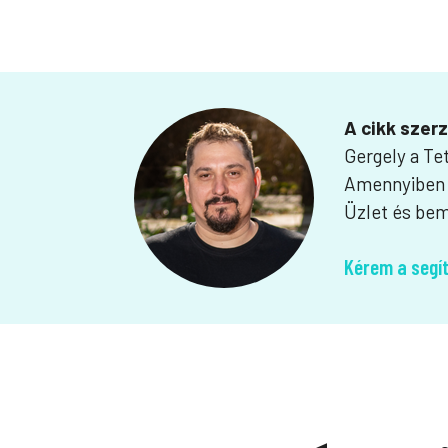
A cikk szer
Gergely a Te
Amennyiben s
Üzlet és bem
Kérem a segí