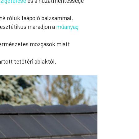
szigetelése
és a huzatmentessége
unk róluk faápoló balzsammal.
 esztétikus maradjon a
műanyag
 természetes mozgások miatt
tott tetőtéri ablaktól.