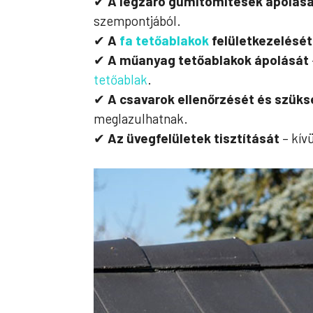
✔
A légzáró gumitömítések ápolás
szempontjából.
✔
A
fa tetőablakok
felületkezelését
✔
A műanyag tetőablakok ápolását
tetőablak
.
✔
A csavarok ellenőrzését és szük
meglazulhatnak.
✔
Az üvegfelületek tisztítását
– kívü