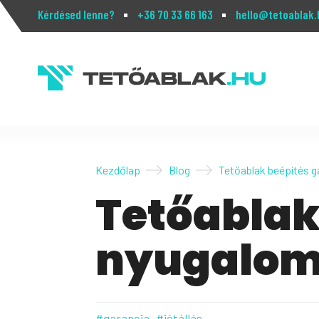
Kérdésed lenne?
+36 70 33 66 163
hello@tetoablak.
Kezdőlap
Blog
Tetőablak beépítés g
Tetőablak
nyugalom 
#garancia
#jótállás