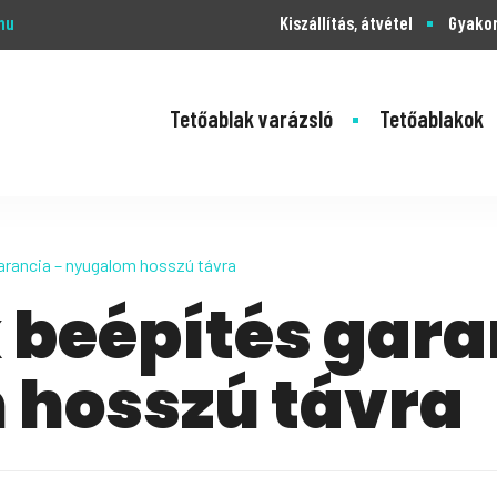
hu
Kiszállítás, átvétel
Gyakor
Tetőablak varázsló
Tetőablakok
arancia – nyugalom hosszú távra
 beépítés gara
hosszú távra