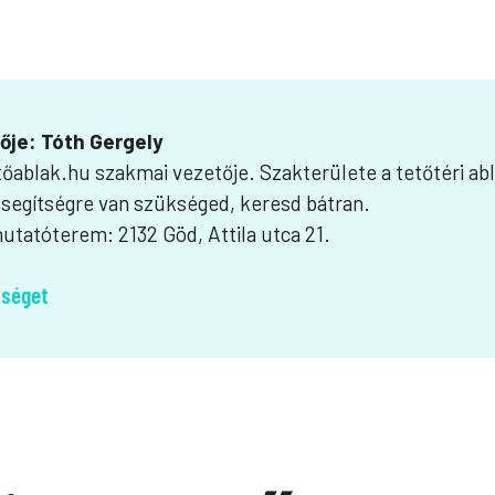
zője: Tóth Gergely
tőablak.hu szakmai vezetője. Szakterülete a tetőtéri ab
egítségre van szükséged, keresd bátran.
utatóterem: 2132 Göd, Attila utca 21.
tséget