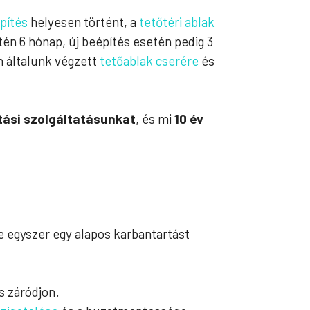
pítés
helyesen történt, a
tetőtéri ablak
etén 6 hónap, új beépítés esetén pedig 3
 általunk végzett
tetőablak cserére
és
tási szolgáltatásunkat
, és mi
10 év
e egyszer egy alapos karbantartást
s záródjon.