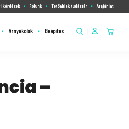
i kérdések
Rólunk
Tetőablak tudástár
Árajánlat
Árnyékolók
Beépítés
ncia –