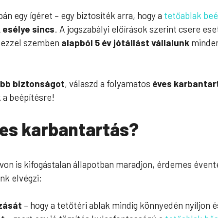
n egy ígéret – egy biztosíték arra, hogy a
tetőablak beé
 esélye sincs
. A jogszabályi előírások szerint csere es
mi ezzel szemben
alapból 5 év jótállást vállalunk
minden
obb biztonságot
, válaszd a folyamatos
éves karbantar
 a beépítésre!
ves karbantartás?
on is kifogástalan állapotban maradjon, érdemes évent
nk elvégzi:
ozását
– hogy a tetőtéri ablak mindig könnyedén nyíljon é