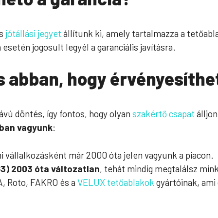
os
jótállási jegyet
állítunk ki, amely tartalmazza a tetőabla
etén jogosult legyél a garanciális javításra.
os abban, hogy érvényesíthe
ávú döntés, így fontos, hogy olyan
szakértő csapat
álljo
ában vagyunk
:
ni vállalkozásként már 2000 óta jelen vagyunk a piacon.
3) 2003 óta változatlan
, tehát mindig megtalálsz min
, Roto, FAKRO és a
VELUX tetőablakok
gyártóinak, ami