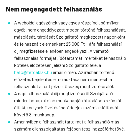
Nem megengedett felhasználás
A weboldal egészének vagy egyes részeinek bármilyen
egyéb, nem engedélyezett módon történő felhasználását,
másolását, tárolását Szolgáltató megkezdett naponként
és felhasznált elemenként 25 000 Ft + áfa felhasználási
díj megfizetése ellenében engedélyezi. A várható
felhasználás formáját, időtartamát, mértékét felhasználó
köteles előzetesen jelezni Szolgáltató felé, a
hello@tetoablak.hu
email címen. Az írásban történő,
előzetes bejelentés elmulasztása nem mentesíti a
felhasználót a fent jelzett összeg megfizetése alól.
A napi felhasználási díj megfizetéséről Szolgáltató
minden hónap utolsó munkanapján átutalásos számlát
állít ki, melynek fizetési határideje a számla kiállítását
követő 8. munkanap.
Amennyiben a felhasznált tartalmat a felhasználó más
számára ellenszolgáltatás fejében teszi hozzáférhetővé,