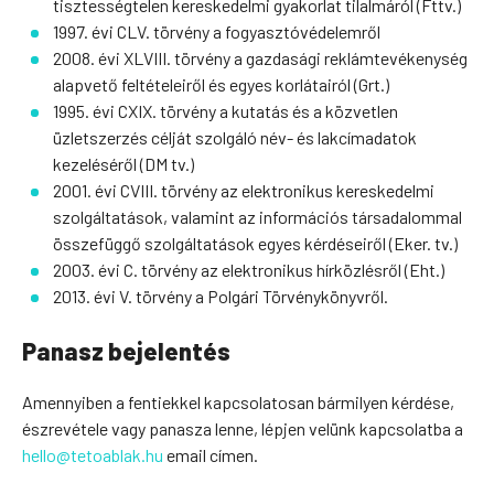
tisztességtelen kereskedelmi gyakorlat tilalmáról (Fttv.)
1997. évi CLV. törvény a fogyasztóvédelemről
2008. évi XLVIII. törvény a gazdasági reklámtevékenység
alapvető feltételeiről és egyes korlátairól (Grt.)
1995. évi CXIX. törvény a kutatás és a közvetlen
üzletszerzés célját szolgáló név- és lakcímadatok
kezeléséről (DM tv.)
2001. évi CVIII. törvény az elektronikus kereskedelmi
szolgáltatások, valamint az információs társadalommal
összefüggő szolgáltatások egyes kérdéseiről (Eker. tv.)
2003. évi C. törvény az elektronikus hírközlésről (Eht.)
2013. évi V. törvény a Polgári Törvénykönyvről.
Panasz bejelentés
Amennyiben a fentiekkel kapcsolatosan bármilyen kérdése,
észrevétele vagy panasza lenne, lépjen velünk kapcsolatba a
hello@tetoablak.hu
email címen.