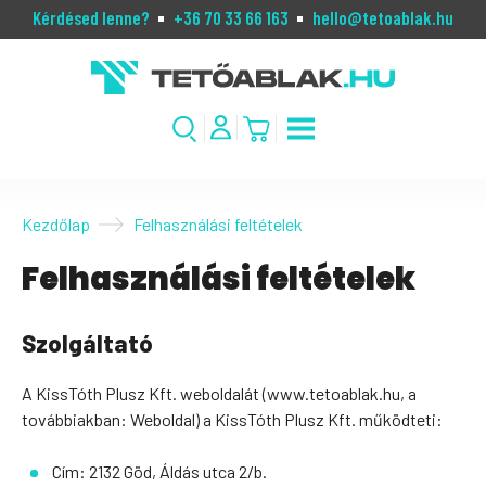
Kérdésed lenne?
+36 70 33 66 163
hello@tetoablak.hu
Kezdőlap
Felhasználási feltételek
Felhasználási feltételek
Szolgáltató
A KissTóth Plusz Kft. weboldalát (www.tetoablak.hu, a
továbbiakban: Weboldal) a KissTóth Plusz Kft. működteti:
Cím: 2132 Göd, Áldás utca 2/b.