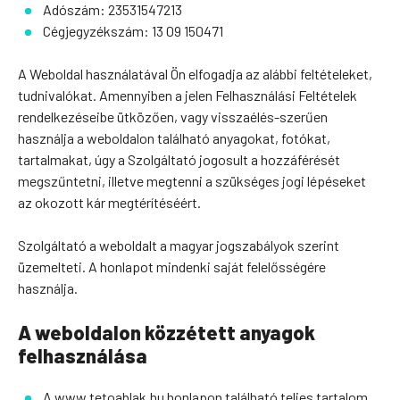
Adószám: 23531547213
Cégjegyzékszám: 13 09 150471
A Weboldal használatával Ön elfogadja az alábbi feltételeket,
tudnivalókat. Amennyiben a jelen Felhasználási Feltételek
rendelkezéseibe ütközően, vagy visszaélés-szerűen
használja a weboldalon található anyagokat, fotókat,
tartalmakat, úgy a Szolgáltató jogosult a hozzáférését
megszűntetni, illetve megtenni a szükséges jogi lépéseket
az okozott kár megtérítéséért.
Szolgáltató a weboldalt a magyar jogszabályok szerint
üzemelteti. A honlapot mindenki saját felelősségére
használja.
A weboldalon közzétett anyagok
felhasználása
A www.tetoablak.hu honlapon található teljes tartalom