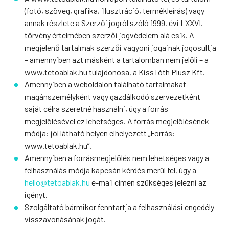
(fotó, szöveg, grafika, illusztráció, termékleírás) vagy
annak részlete a Szerzői jogról szóló 1999. évi LXXVI.
törvény értelmében szerzői jogvédelem alá esik. A
megjelenő tartalmak szerzői vagyoni jogainak jogosultja
– amennyiben azt másként a tartalomban nem jelöli – a
www.tetoablak.hu tulajdonosa, a KissTóth Plusz Kft.
Amennyiben a weboldalon található tartalmakat
magánszemélyként vagy gazdálkodó szervezetként
saját célra szeretné használni, úgy a forrás
megjelölésével ez lehetséges. A forrás megjelölésének
módja: jól látható helyen elhelyezett „Forrás:
www.tetoablak.hu”.
Amennyiben a forrásmegjelölés nem lehetséges vagy a
felhasználás módja kapcsán kérdés merül fel, úgy a
hello@tetoablak.hu
e-mail címen szükséges jelezni az
igényt.
Szolgáltató bármikor fenntartja a felhasználási engedély
visszavonásának jogát.