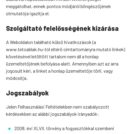
meggátolhat, ennek pontos módjáról böngészőjének
útmutatója igazítja el.
Szolgáltató felelősségének kizárása
A Weboldalon található külső hivatkozások (a
www.tetoablak.hu-tól eltérő címtartományra mutató linkek)
követésével letöltött tartalom nem áll a honlap
üzemeltetőjének befolyása alatt. Amennyiben azt az arra
jogosult kéri, a linket a honlap üzemeltetője törli, vagy
módosítja.
Jogszabályok
Jelen Felhasználási Feltételekben nem szabályozott
kérdésekben az alábbi jogszabályok irányadók:
2008. évi XLVII. törvény a fogyasztókkal szembeni