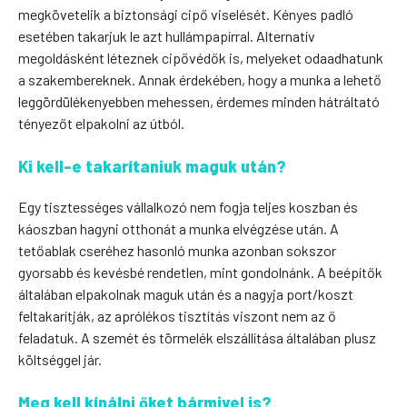
megkövetelik a biztonsági cipő viselését. Kényes padló
esetében takarjuk le azt hullámpapírral. Alternatív
megoldásként léteznek cipővédők is, melyeket odaadhatunk
a szakembereknek. Annak érdekében, hogy a munka a lehető
leggördülékenyebben mehessen, érdemes minden hátráltató
tényezőt elpakolni az útból.
Ki kell-e takarítaniuk maguk után?
Egy tisztességes vállalkozó nem fogja teljes koszban és
káoszban hagyni otthonát a munka elvégzése után. A
tetőablak cseréhez hasonló munka azonban sokszor
gyorsabb és kevésbé rendetlen, mint gondolnánk. A beépítők
általában elpakolnak maguk után és a nagyja port/koszt
feltakarítják, az aprólékos tisztítás viszont nem az ő
feladatuk. A szemét és törmelék elszállítása általában plusz
költséggel jár.
Meg kell kínálni őket bármivel is?