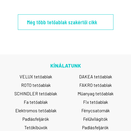
Még több tetőablak szakértői cikk
KÍNÁLATUNK
VELUX tetőablak
DAKEA tetőablak
ROTO tetőablak
FAKRO tetőablak
SCHINDLER tetőablak
Műanyag tetőablak
Fa tetőablak
Fix tetőablak
Elektromos tetőablak
Fénycsatornák
Padlásfeljárók
Felülvilágítók
Tetőkibúvók
Padlásfeljárók