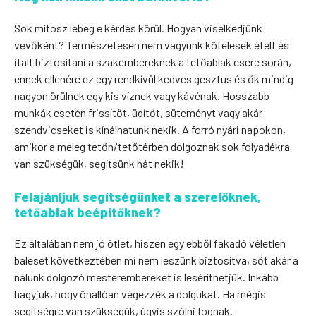
Sok mítosz lebeg e kérdés körül. Hogyan viselkedjünk
vevőként? Természetesen nem vagyunk kötelesek ételt és
italt biztosítani a szakembereknek a tetőablak csere során,
ennek ellenére ez egy rendkívül kedves gesztus és ők mindig
nagyon örülnek egy kis víznek vagy kávénak. Hosszabb
munkák esetén frissítőt, üdítőt, süteményt vagy akár
szendvicseket is kínálhatunk nekik. A forró nyári napokon,
amikor a meleg tetőn/tetőtérben dolgoznak sok folyadékra
van szükségük, segítsünk hát nekik!
Felajánljuk segítségünket a szerelőknek,
tetőablak beépítőknek?
Ez általában nem jó ötlet, hiszen egy ebből fakadó véletlen
baleset következtében mi nem leszünk biztosítva, sőt akár a
nálunk dolgozó mesterembereket is leséríthetjük. Inkább
hagyjuk, hogy önállóan végezzék a dolgukat. Ha mégis
segítségre van szükségük, úgyis szólni fognak.