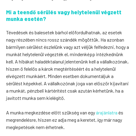
Mi a teendő sérülés vagy helytelenül végzett
munka esetén?
Tévedések és balesetek bárhol előfordulhatnak, az esetek
nagy részében nincs rossz szándék mögöttük. Ha azonban
bármilyen sérülést észlelünk vagy azt véljük felfedezni, hogy a
munkát helytelenül végezték el, mindenképp intézkednünk
kell. A hibákat haladéktalanul jelentenünk kell a vállalkozónak,
hiszen ő felelős a károk megtérítéséért és a helytelenül
elvégzett munkáért. Minden esetben dokumentáljuk a
sérülést képekkel. A vállalkozónak joga van előszőr kijavítani
a munkát, pénzbeli kártérítést csak azután kérhetünk, ha a
javított munka sem kielégítő.
A munka megkezdése előtt szükség van egy
árajánlatra
és
megrendelésre, hiszen ez adja meg a keretet, így már nagy
meglepetések nem érhetnek.