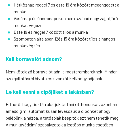
Hétköznap reggel 7 és este 19 óra között megengedett a
munka
Vasárnap és ünnepnapokon nem szabad nagy zajjal járó
munkát végezni
Este 19 és reggel 7 között tilos a munka
Szombaton általában 12és 15 óra között tilos a hangos
munkavégzés
Kell borravalót adnom?
Nem kötelező borravalót adni a mesterembereknek. Minden
szolgáltatásról hivatalos számlát kell, hogy adjanak.
Le kell venni a cipőjüket a lakásban?
Érthető, hogy tisztán akarjuk tartani otthonunkat, azonban
ameddig mi automatikusan levesszük a cipőnket ahogy
belépünk a házba, a tetőablak beépítők ezt nem tehetik meg.
A munkavédelmi szabályzatok a legtöbb munka esetében