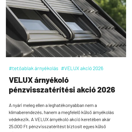
#tetőablak árnyékolás
#VELUX akció 2026
VELUX árnyékoló
pénzvisszatérítési akció 2026
A nyári meleg ellen a leghatékonyabban nem a
klímaberendezés, hanem a megfelelő külső árnyékolás
védekezik. A VELUX árnyékoló akció keretében akár
25.000 Ft pénzvisszatérítést biztosít egyes külső