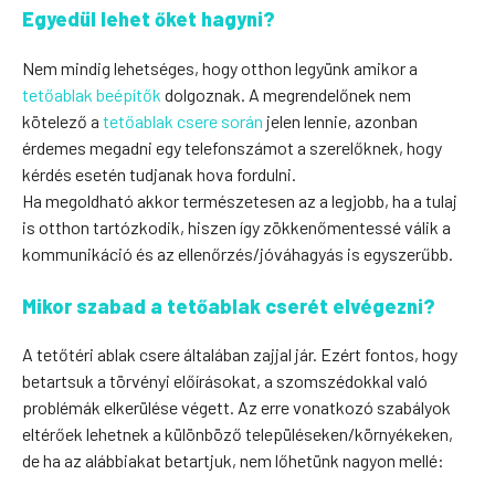
Egyedül lehet őket hagyni?
Nem mindig lehetséges, hogy otthon legyünk amikor a
tetőablak beépítők
dolgoznak. A megrendelőnek nem
kötelező a
tetőablak csere során
jelen lennie, azonban
érdemes megadni egy telefonszámot a szerelőknek, hogy
kérdés esetén tudjanak hova fordulni.
Ha megoldható akkor természetesen az a legjobb, ha a tulaj
is otthon tartózkodik, hiszen így zökkenőmentessé válik a
kommunikáció és az ellenőrzés/jóváhagyás is egyszerűbb.
Mikor szabad a tetőablak cserét elvégezni?
A tetőtéri ablak csere általában zajjal jár. Ezért fontos, hogy
betartsuk a törvényi előírásokat, a szomszédokkal való
problémák elkerülése végett. Az erre vonatkozó szabályok
eltérőek lehetnek a különböző településeken/környékeken,
de ha az alábbiakat betartjuk, nem lőhetünk nagyon mellé: