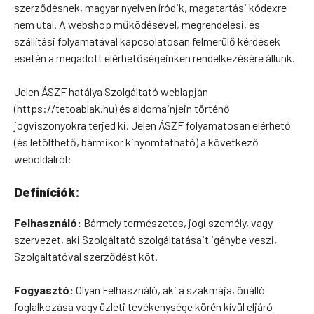
szerződésnek, magyar nyelven íródik, magatartási kódexre
nem utal. A webshop működésével, megrendelési, és
szállítási folyamatával kapcsolatosan felmerülő kérdések
esetén a megadott elérhetőségeinken rendelkezésére állunk.
Jelen ÁSZF hatálya Szolgáltató weblapján
(https://tetoablak.hu) és aldomainjein történő
jogviszonyokra terjed ki. Jelen ÁSZF folyamatosan elérhető
(és letölthető, bármikor kinyomtatható) a következő
weboldalról:
Definíciók:
Felhasználó:
Bármely természetes, jogi személy, vagy
szervezet, aki Szolgáltató szolgáltatásait igénybe veszi,
Szolgáltatóval szerződést köt.
Fogyasztó:
Olyan Felhasználó, aki a szakmája, önálló
foglalkozása vagy üzleti tevékenysége körén kívül eljáró