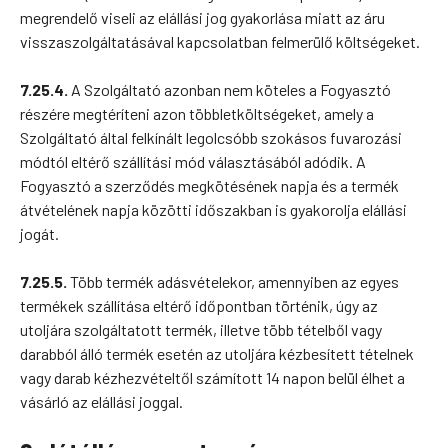
megrendelő viseli az elállási jog gyakorlása miatt az áru
visszaszolgáltatásával kapcsolatban felmerülő költségeket.
7.25.4.
A Szolgáltató azonban nem köteles a Fogyasztó
részére megtéríteni azon többletköltségeket, amely a
Szolgáltató által felkínált legolcsóbb szokásos fuvarozási
módtól eltérő szállítási mód választásából adódik. A
Fogyasztó a szerződés megkötésének napja és a termék
átvételének napja közötti időszakban is gyakorolja elállási
jogát.
7.25.5.
Több termék adásvételekor, amennyiben az egyes
termékek szállítása eltérő időpontban történik, úgy az
utoljára szolgáltatott termék, illetve több tételből vagy
darabból álló termék esetén az utoljára kézbesített tételnek
vagy darab kézhezvételtől számított 14 napon belül élhet a
vásárló az elállási joggal.