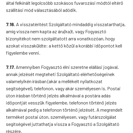
által felkínált legolcsóbb szokásos fuvarozási módtól eltérő
szállítási mód választásából adódik.
7.16.
A visszatérítést Szolgáltató mindaddig visszatarthatja,
amíg vissza nem kapta az áru(ka)t, vagy Fogyasztó
bizonyítékot nem szolgáltatott arra vonatkozóan, hogy
azokat visszaküldte: a kettő közül a korábbi időpontot kell
figyelembe venni.
7.17.
Amennyiben Fogyasztó élni szeretne elállási jogával,
annak jelzését megteheti Szolgáltató elérhetőségeinek
valamelyikén írásban (akár a mellékelt nyilatkozat
segítségével), telefonon, vagy akár személyesen is. Postai
úton írásban történő jelzés alkalmával a postára adás
időpontját vesszük figyelembe, telefonon történő jelzés
alkalmával pedig a telefonon történő jelzését. A megrendelt
terméket postai úton, személyesen, vagy futárszolgálat
segítségével juttathatja vissza a Fogyasztó a Szolgáltató
részére.