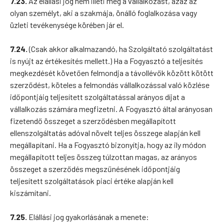
7.23.
Az elállási jog nem illeti meg a vállalkozást, azaz az
olyan személyt, aki a szakmája, önálló foglalkozása vagy
üzleti tevékenysége körében jár el.
7.24.
(Csak akkor alkalmazandó, ha Szolgáltató szolgáltatást
is nyújt az értékesítés mellett.) Ha a Fogyasztó a teljesítés
megkezdését követően felmondja a távollévők között kötött
szerződést, köteles a felmondás vállalkozással való közlése
időpontjáig teljesített szolgáltatással arányos díjat a
vállalkozás számára megfizetni. A Fogyasztó által arányosan
fizetendő összeget a szerződésben megállapított
ellenszolgáltatás adóval növelt teljes összege alapján kell
megállapítani. Ha a Fogyasztó bizonyítja, hogy az ily módon
megállapított teljes összeg túlzottan magas, az arányos
összeget a szerződés megszűnésének időpontjáig
teljesített szolgáltatások piaci értéke alapján kell
kiszámítani.
7.25.
Elállási jog gyakorlásának a menete: