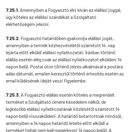
7.25.1.
Amennyiben a Fogyasztó élni kíván az elállási joggal,
úgy köteles az elállási szándékát a Szolgáltató
elérhetőségein jelezni.
7.25.2.
Fogyasztó határidőben gyakorolja elállási jogát,
amennyiben a termék kézhezvételétől számított 14. nap
lejárta előtt elküldi elállási nyilatkozatát. Írásban történő
elállás esetén elég csak az elállási nyilatkozatot elküldeni 14
napon belül. Postai úton történő jelzés alkalmával a postára
adás dátumát, emailen keresztül történő értesítés esetén az
email küldésének idejét veszi figyelembe.
7.25.3.
A Fogyasztó elállás esetén köteles a megrendelt
terméket a Szolgáltató címére késedelem nélkül, de
legkésőbb elállási nyilatkozatának közlésétől számított 14
napon belül visszaküldeni. A határidő betartottnak minősül,
amennyiben a 14 napos határidő letelte előtt elküldi a
terméket (tehát nem kell megérkezni 14 napon belül). A