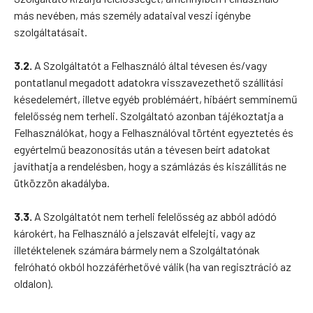
más nevében, más személy adataival veszi igénybe
szolgáltatásait.
3.2.
A Szolgáltatót a Felhasználó által tévesen és/vagy
pontatlanul megadott adatokra visszavezethető szállítási
késedelemért, illetve egyéb problémáért, hibáért semminemű
felelősség nem terheli. Szolgáltató azonban tájékoztatja a
Felhasználókat, hogy a Felhasználóval történt egyeztetés és
egyértelmű beazonosítás után a tévesen beírt adatokat
javíthatja a rendelésben, hogy a számlázás és kiszállítás ne
ütközzön akadályba.
3.3.
A Szolgáltatót nem terheli felelősség az abból adódó
károkért, ha Felhasználó a jelszavát elfelejti, vagy az
illetéktelenek számára bármely nem a Szolgáltatónak
felróható okból hozzáférhetővé válik (ha van regisztráció az
oldalon).