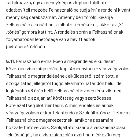
tartalmazza, úgy a mennyiség oszlopban található
adatbeviteli mezőbe Felhasználó be tudja írni a rendelni kívánt
mennyiség darabszámát. Amennyiben törölni kívánja
Felhasználó a kosárban található termékeket, akkor az „X”
„törlés” gombra kattint. A rendelés során a Felhasználónak
folyamatosan lehetősége van a bevitt adtok
javítására/törlésére.
5.11.
Felhasználó e-mail-ben a megrendelés elküldését
követően visszaigazolást kap. Amennyiben e visszaigazolás
Felhasználó megrendelésének elküldésétől számított, a
szolgáltatás jellegétől függő elvárható határidőn belül, de
legkésőbb 48 órán belül Felhasználóhoz nem érkezik meg,
Felhasználó az ajánlati kötöttség vagy szerződéses
kötelezettség alól mentesül. A megrendelés és annak
visszaigazolása akkor tekintendő a Szolgáltatóhoz, illetve az
Felhasználóhoz megérkezettnek, amikor az számára
hozzáférhetővé válik. Szolgáltató kizárja a visszaigazolási
felelősségét, ha a visszaigazolás azért nem érkezik meg