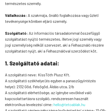
természetes személy.
Vállalkozás:
A szakmája, önálló foglalkozása vagy üzleti
tevékenysége körében eljáró személy.
Szolgáltató:
Az információs társadalommal összefüggő
szolgáltatást nyújtó természetes, illetve jogi személy vagy
jogi személyiség nélküli szervezet, aki a Felhasználó részére
szolgáltatást nyújt, aki a Felhasználóval szerződést köt.
1. Szolgáltató adatai:
A szolgáltató neve: KissTóth Plusz Kft.
A szolgáltató székhelye (és egyben a panaszügyintézés
helye): 2132 Göd, Felsőgöd, Áldás utca, 2/b
A szolgáltató elérhetősége, az igénybe vevőkkel való
kapcsolattartásra szolgáló, rendszeresen használt
elektronikus levelezési címe:
hello@tetoablak.hu
A szolgáltató cégjegyzékszáma/nyilvántartási száma: 13-09-