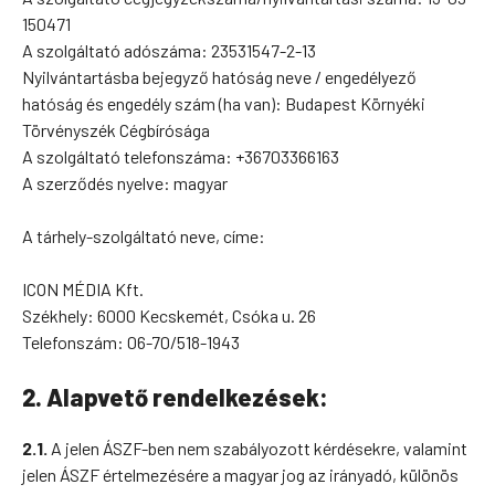
150471
A szolgáltató adószáma: 23531547-2-13
Nyilvántartásba bejegyző hatóság neve / engedélyező
hatóság és engedély szám (ha van): Budapest Környéki
Törvényszék Cégbírósága
A szolgáltató telefonszáma: +36703366163
A szerződés nyelve: magyar
A tárhely-szolgáltató neve, címe:
ICON MÉDIA Kft.
Székhely: 6000 Kecskemét, Csóka u. 26
Telefonszám: 06-70/518-1943
2. Alapvető rendelkezések:
2.1.
A jelen ÁSZF-ben nem szabályozott kérdésekre, valamint
jelen ÁSZF értelmezésére a magyar jog az irányadó, különös