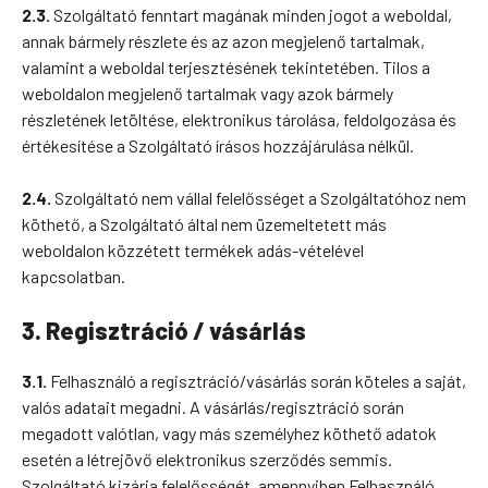
2.3.
Szolgáltató fenntart magának minden jogot a weboldal,
annak bármely részlete és az azon megjelenő tartalmak,
valamint a weboldal terjesztésének tekintetében. Tilos a
weboldalon megjelenő tartalmak vagy azok bármely
részletének letöltése, elektronikus tárolása, feldolgozása és
értékesítése a Szolgáltató írásos hozzájárulása nélkül.
2.4.
Szolgáltató nem vállal felelősséget a Szolgáltatóhoz nem
köthető, a Szolgáltató által nem üzemeltetett más
weboldalon közzétett termékek adás-vételével
kapcsolatban.
3. Regisztráció / vásárlás
3.1.
Felhasználó a regisztráció/vásárlás során köteles a saját,
valós adatait megadni. A vásárlás/regisztráció során
megadott valótlan, vagy más személyhez köthető adatok
esetén a létrejövő elektronikus szerződés semmis.
Szolgáltató kizárja felelősségét, amennyiben Felhasználó