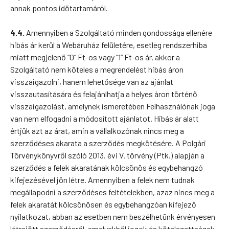
annak pontos időtartamáról.
4.4.
Amennyiben a Szolgáltató minden gondossága ellenére
hibás ár kerül a Webáruház felületére, esetleg rendszerhiba
miatt megjelenő “0” Ft-os vagy “1” Ft-os ár, akkor a
Szolgáltató nem köteles a megrendelést hibás áron
visszaigazolni, hanem lehetősége van az ajánlat
visszautasítására és felajánlhatja a helyes áron történő
visszaigazolást, amelynek ismeretében Felhasználónak joga
van nem elfogadni a módosított ajánlatot. Hibás ár alatt
értjük azt az árat, amin a vállalkozónak nincs meg a
szerződéses akarata a szerződés megkötésére. A Polgári
Törvénykönyvről szóló 2013. évi V. törvény (Ptk.) alapján a
szerződés a felek akaratának kölcsönös és egybehangzó
kifejezésével jön létre. Amennyiben a felek nem tudnak
megállapodni a szerződéses feltételekben, azaz nincs meg a
felek akaratát kölcsönösen és egybehangzóan kifejező
nyilatkozat, abban az esetben nem beszélhetünk érvényesen
létrejött szerződésről, amelyekből jogok és kötelezettségek