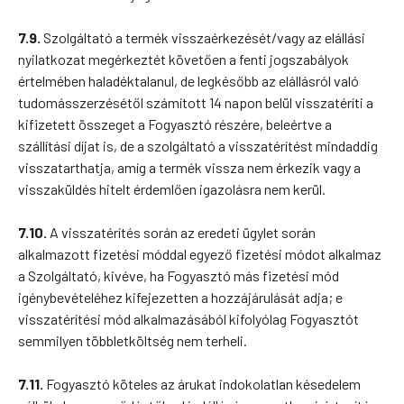
7.9.
Szolgáltató a termék visszaérkezését/vagy az elállási
nyilatkozat megérkeztét követően a fenti jogszabályok
értelmében haladéktalanul, de legkésőbb az elállásról való
tudomásszerzésétől számított 14 napon belül visszatéríti a
kifizetett összeget a Fogyasztó részére, beleértve a
szállítási díjat is, de a szolgáltató a visszatérítést mindaddig
visszatarthatja, amíg a termék vissza nem érkezik vagy a
visszaküldés hitelt érdemlően igazolásra nem kerül.
7.10.
A visszatérítés során az eredeti ügylet során
alkalmazott fizetési móddal egyező fizetési módot alkalmaz
a Szolgáltató, kivéve, ha Fogyasztó más fizetési mód
igénybevételéhez kifejezetten a hozzájárulását adja; e
visszatérítési mód alkalmazásából kifolyólag Fogyasztót
semmilyen többletköltség nem terheli.
7.11.
Fogyasztó köteles az árukat indokolatlan késedelem