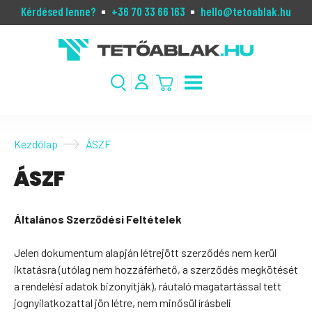
Kérdésed lenne?
+36 70 33 66 163
hello@tetoablak.hu
Kezdőlap
ÁSZF
ÁSZF
Általános Szerződési Feltételek
Jelen dokumentum alapján létrejött szerződés nem kerül
iktatásra (utólag nem hozzáférhető, a szerződés megkötését
a rendelési adatok bizonyítják), ráutaló magatartással tett
jognyilatkozattal jön létre, nem minősül írásbeli