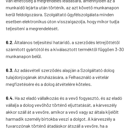
van lehetőség a megrendelés leadására, amennyiben az a
munkaidő lejárta után történik, az azt követő munkanapon
kerül feldolgozásra. Szolgáltató ügyfélszolgálata minden
esetben elektronikus úton visszaigazolja, hogy mikor tudja
teljesíteni a megrendelését.
6.2.
Általános teljesítési határidő, a szerződés létrejöttétől
számított gyártótól és a kiválasztott terméktől függően 3-30
munkanapon belül.
6.3.
Az adásvételi szerződés alapján a Szolgáltató dolog
tulajdonjogának átruházására, a Felhasználó a vételár
megfizetésére és a dolog átvételére köteles.
6.4.
Ha az eladó vállalkozás és a vevő fogyasztó, és az eladó
vállalja a dolog vevőhöz történő eljuttatását, a kárveszély
akkor száll át a vevőre, amikor a vevő vagy az általa kijelölt
harmadik személy birtokba veszi a dolgot. A kárveszély a
fuvarozónak történő átadáskor átszáll a vevőre, ha a