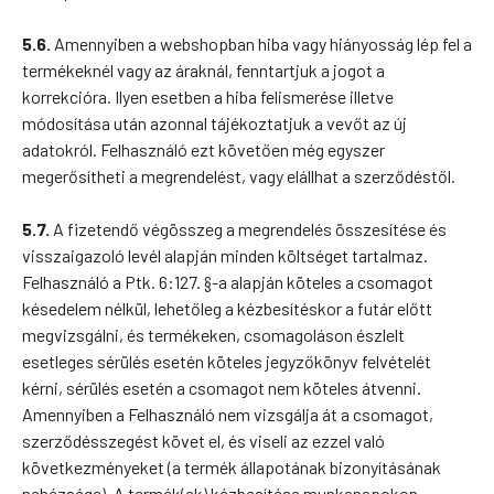
5.6.
Amennyiben a webshopban hiba vagy hiányosság lép fel a
termékeknél vagy az áraknál, fenntartjuk a jogot a
korrekcióra. Ilyen esetben a hiba felismerése illetve
módosítása után azonnal tájékoztatjuk a vevőt az új
adatokról. Felhasználó ezt követően még egyszer
megerősítheti a megrendelést, vagy elállhat a szerződéstől.
5.7.
A fizetendő végösszeg a megrendelés összesítése és
visszaigazoló levél alapján minden költséget tartalmaz.
Felhasználó a Ptk. 6:127. §-a alapján köteles a csomagot
késedelem nélkül, lehetőleg a kézbesítéskor a futár előtt
megvizsgálni, és termékeken, csomagoláson észlelt
esetleges sérülés esetén köteles jegyzőkönyv felvételét
kérni, sérülés esetén a csomagot nem köteles átvenni.
Amennyiben a Felhasználó nem vizsgálja át a csomagot,
szerződésszegést követ el, és viseli az ezzel való
következményeket (a termék állapotának bizonyításának
nehézsége). A termék(ek) kézbesítése munkanapokon