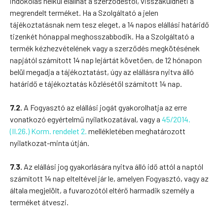
indokolás nélkül elállhat a szerződéstől, visszaküldheti a
megrendelt terméket. Ha a Szolgáltató a jelen
tájékoztatásnak nem tesz eleget, a 14 napos elállási határidő
tizenkét hónappal meghosszabbodik. Ha a Szolgáltató a
termék kézhezvételének vagy a szerződés megkötésének
napjától számított 14 nap lejártát követően, de 12 hónapon
belül megadja a tájékoztatást, úgy az elállásra nyitva álló
határidő e tájékoztatás közlésétől számított 14 nap.
7.2.
A Fogyasztó az elállási jogát gyakorolhatja az erre
vonatkozó egyértelmű nyilatkozatával, vagy a
45/2014.
(II.26.) Korm. rendelet 2.
mellékletében meghatározott
nyilatkozat-minta útján.
7.3.
Az elállási jog gyakorlására nyitva álló idő attól a naptól
számított 14 nap elteltével jár le, amelyen Fogyasztó, vagy az
általa megjelölt, a fuvarozótól eltérő harmadik személy a
terméket átveszi.