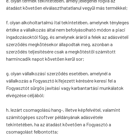
e. olyan termék tekintetében, amely jellegénél fogva az
átadást követően elválaszthatatlanul vegyül más termékkel;
f. olyan alkoholtartalmú ital tekintetében, amelynek tényleges
értéke a vállalkozás által nem befolyásolható módon a piaci
ingadozásoktól függ, és amelynek áráról a felek az adásvételi
szerződés megkötésekor állapodtak meg, azonban a
szerződés teljesítésére csak a megkötéstől számított
harmincadik napot követően kerül sor;
g. olyan vállalkozási szerződés esetében, amelynél a
vállalkozás a Fogyasztó kifejezett kérésére keresi fel a
Fogyasztót sürgős javítási vagy karbantartási munkálatok
elvégzése céljából;
h. lezárt csomagolású hang-, illetve képfelvétel, valamint
számítógépes szoftver példányának adásvétele
tekintetében, ha az átadást követően a Fogyasztó a
csomagolást felbontotta;