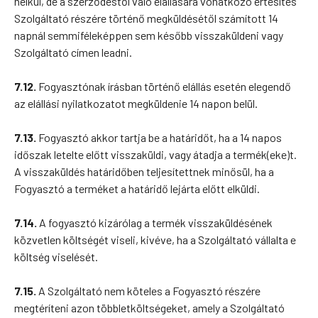
nélkül, de a szerződéstől való elállására vonatkozó értesítés
Szolgáltató részére történő megküldésétől számított 14
napnál semmiféleképpen sem később visszaküldeni vagy
Szolgáltató címen leadni.
7.12.
Fogyasztónak írásban történő elállás esetén elegendő
az elállási nyilatkozatot megküldenie 14 napon belül.
7.13.
Fogyasztó akkor tartja be a határidőt, ha a 14 napos
időszak letelte előtt visszaküldi, vagy átadja a termék(eke)t.
A visszaküldés határidőben teljesítettnek minősül, ha a
Fogyasztó a terméket a határidő lejárta előtt elküldi.
7.14.
A fogyasztó kizárólag a termék visszaküldésének
közvetlen költségét viseli, kivéve, ha a Szolgáltató vállalta e
költség viselését.
7.15.
A Szolgáltató nem köteles a Fogyasztó részére
megtéríteni azon többletköltségeket, amely a Szolgáltató