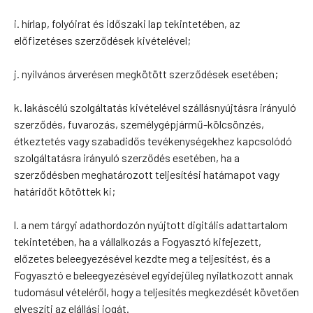
i. hírlap, folyóirat és időszaki lap tekintetében, az
előfizetéses szerződések kivételével;
j. nyilvános árverésen megkötött szerződések esetében;
k. lakáscélú szolgáltatás kivételével szállásnyújtásra irányuló
szerződés, fuvarozás, személygépjármű-kölcsönzés,
étkeztetés vagy szabadidős tevékenységekhez kapcsolódó
szolgáltatásra irányuló szerződés esetében, ha a
szerződésben meghatározott teljesítési határnapot vagy
határidőt kötöttek ki;
l. a nem tárgyi adathordozón nyújtott digitális adattartalom
tekintetében, ha a vállalkozás a Fogyasztó kifejezett,
előzetes beleegyezésével kezdte meg a teljesítést, és a
Fogyasztó e beleegyezésével egyidejűleg nyilatkozott annak
tudomásul vételéről, hogy a teljesítés megkezdését követően
elveszíti az elállási jogát.