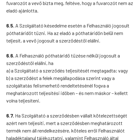
fuvarozót a vevő bízta meg, feltéve, hogy a fuvarozót nem az
eladó ajánlotta.
6.5.
A Szolgáltató késedelme esetén a Felhasználó jogosult
póthatáridőt tűzni. Ha az eladó a póthatáridőn belül nem
teljesít, a vevő jogosult a szerződéstől elállni.
6.6.
A Felhasználó póthatáridő tűzése nélkül jogosult a
szerződéstől elállni, ha
a) a Szolgáltató a szerződés teljesítését megtagadta; vagy
b) a szerződést a felek megállapodása szerint vagy a
szolgáltatás felismerhető rendeltetésénél fogva a
meghatározott teljesítési időben – és nem máskor – kellett
volna teljesíteni.
6.7.
Ha Szolgáltató a szerződésben vállalt kötelezettségét
azért nem teljesíti, mert a szerződésben meghatározott
termék nem áll rendelkezésére, köteles erről Felhasználót
haladéktalanul tájékoztatni, valamint Felhasználó által