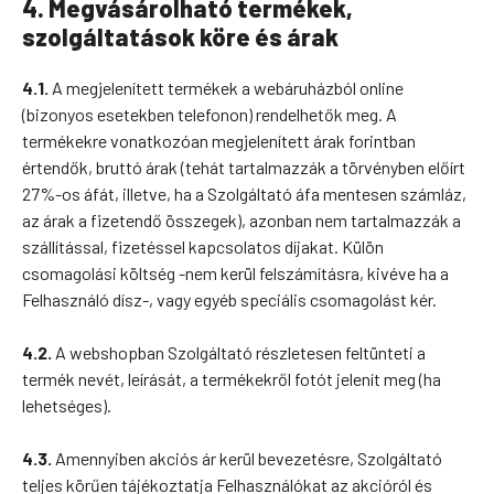
4. Megvásárolható termékek,
szolgáltatások köre és árak
4.1.
A megjelenített termékek a webáruházból online
(bizonyos esetekben telefonon) rendelhetők meg. A
termékekre vonatkozóan megjelenített árak forintban
értendők, bruttó árak (tehát tartalmazzák a törvényben előírt
27%-os áfát, illetve, ha a Szolgáltató áfa mentesen számláz,
az árak a fizetendő összegek), azonban nem tartalmazzák a
szállítással, fizetéssel kapcsolatos díjakat. Külön
csomagolási költség -nem kerül felszámításra, kivéve ha a
Felhasználó dísz-, vagy egyéb speciális csomagolást kér.
4.2.
A webshopban Szolgáltató részletesen feltünteti a
termék nevét, leírását, a termékekről fotót jelenít meg (ha
lehetséges).
4.3.
Amennyiben akciós ár kerül bevezetésre, Szolgáltató
teljes körűen tájékoztatja Felhasználókat az akcióról és