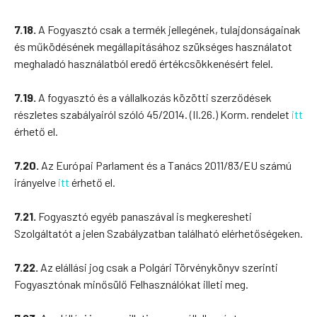
7.18.
A Fogyasztó csak a termék jellegének, tulajdonságainak
és működésének megállapításához szükséges használatot
meghaladó használatból eredő értékcsökkenésért felel.
7.19.
A fogyasztó és a vállalkozás közötti szerződések
részletes szabályairól szóló 45/2014. (II.26.) Korm. rendelet
itt
érhető el.
7.20.
Az Európai Parlament és a Tanács 2011/83/EU számú
irányelve
itt
érhető el.
7.21.
Fogyasztó egyéb panaszával is megkeresheti
Szolgáltatót a jelen Szabályzatban található elérhetőségeken.
7.22.
Az elállási jog csak a Polgári Törvénykönyv szerinti
Fogyasztónak minősülő Felhasználókat illeti meg.