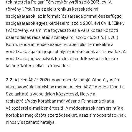
tekintettel a Polgári Törvénykönyvről szóló 2013. évi V.
törvény („Ptk.”) és az elektronikus kereskedelmi
szolgáltatások, az információs társadalommal összefüggő
szolgáltatások egyes kérdéseiről szóló 2001. évi CVIII. (Elker.
tv.) törvény, valamint a fogyasztó és a vállalkozás közötti
szerződések részletes szabályairól szóló 45/2014. (II. 26.)
Korm. rendelet rendelkezéseire. Speciális termékekre a
vonatkozó ágazati jogszabályi rendelkezések az irányadók. A
vonatkozó jogszabályok kötelező rendelkezései a felekre
külön kikötés nélkül is irányadók.
2.2.
A jelen ÁSZF 2020. november 03. napjától hatályos és
visszavonásig hatályban marad. A jelen ÁSZF módosításait a
Szolgáltató a weboldalon közzéteszi, illetve a
regisztrált/vagy korábban már vásárló Felhasználókat a
változásról e-mailben értesíti. A módosítások nem értintik a
korábban megkötött szerződéseket, azaz a módosításoknak
nincs visszaható hatálya.