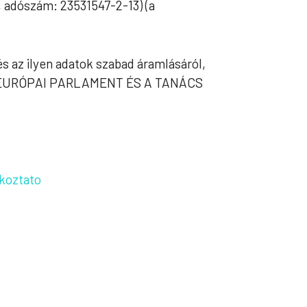
 adószám: 23531547-2-13) (a
 az ilyen adatok szabad áramlásáról,
t) AZ EURÓPAI PARLAMENT ÉS A TANÁCS
u
ekoztato