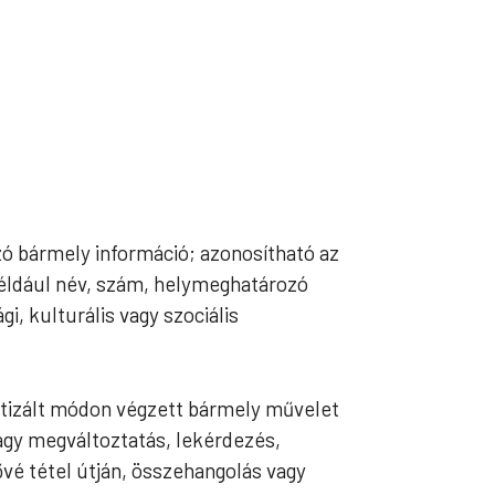
zó bármely információ; azonosítható az
éldául név, szám, helymeghatározó
gi, kulturális vagy szociális
tizált módon végzett bármely művelet
vagy megváltoztatás, lekérdezés,
vé tétel útján, összehangolás vagy