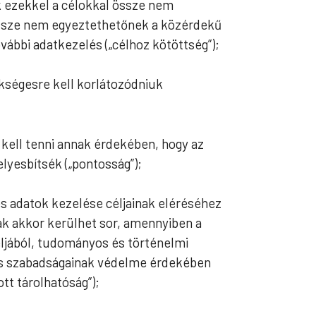
ék ezekkel a célokkal össze nem
 össze nem egyeztethetőnek a közérdekű
ovábbi adatkezelés („célhoz kötöttség”);
ükségesre kell korlátozódniuk
kell tenni annak érdekében, hogy az
lyesbítsék („pontosság”);
es adatok kezelése céljainak eléréséhez
ak akkor kerülhet sor, amennyiben a
ljából, tudományos és történelmi
ak és szabadságainak védelme érdekében
tt tárolhatóság”);