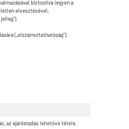
kalmazásával biztosítva legyen a
letlen elvesztésével,
elleg”).
lására („elszámoltathatóság”).
s, az ajánlatadás lehetővé tétele.