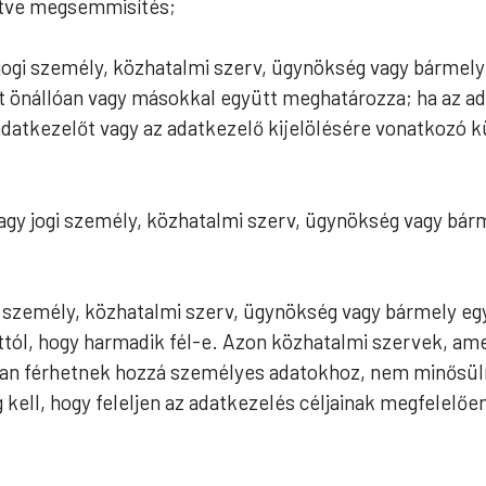
letve megsemmisítés;
 jogi személy, közhatalmi szerv, ügynökség vagy bármel
t önállóan vagy másokkal együtt meghatározza; ha az ada
 adatkezelőt vagy az adatkezelő kijelölésére vonatkozó
vagy jogi személy, közhatalmi szerv, ügynökség vagy bár
gi személy, közhatalmi szerv, ügynökség vagy bármely egy
ttól, hogy harmadik fél-e. Azon közhatalmi szervek, ame
gban férhetnek hozzá személyes adatokhoz, nem minősül
 kell, hogy feleljen az adatkezelés céljainak megfelelő