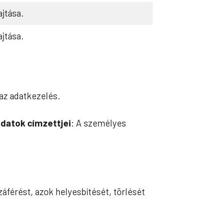
jtása.
jtása.
 az adatkezelés.
datok címzettjei
: A személyes
áférést, azok helyesbítését, törlését