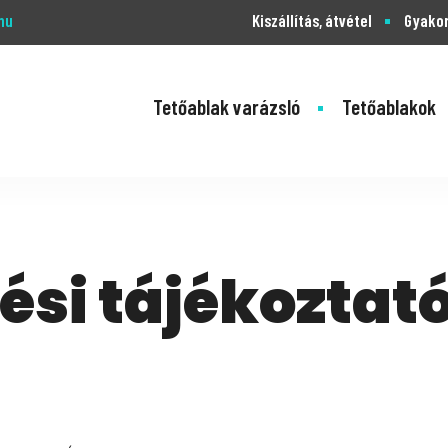
hu
Kiszállítás, átvétel
Gyakor
Tetőablak varázsló
Tetőablakok
ési tájékoztat