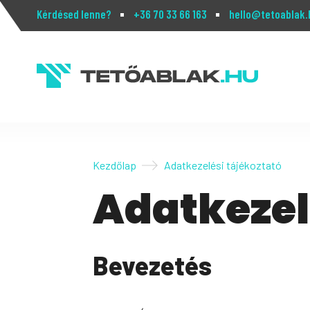
Kérdésed lenne?
+36 70 33 66 163
hello@tetoablak.
Kezdőlap
Adatkezelési tájékoztató
Adatkezel
Bevezetés