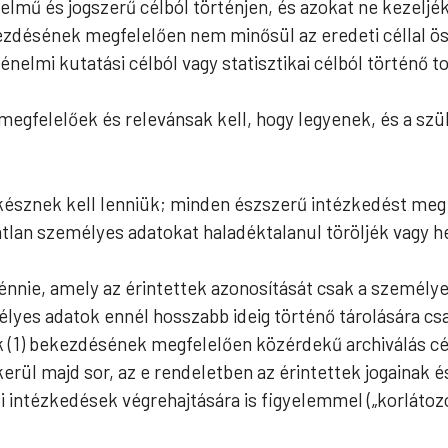
elmű és jogszerű célból történjen, és azokat ne kezelj
kezdésének megfelelően nem minősül az eredeti céllal
énelmi kutatási célból vagy statisztikai célból történő t
 megfelelőek és relevánsak kell, hogy legyenek, és a sz
észnek kell lenniük; minden észszerű intézkedést meg 
tlan személyes adatokat haladéktalanul töröljék vagy he
ténnie, amely az érintettek azonosítását csak a személy
élyes adatok ennél hosszabb ideig történő tárolására cs
k (1) bekezdésének megfelelően közérdekű archiválás cé
l kerül majd sor, az e rendeletben az érintettek jogain
i intézkedések végrehajtására is figyelemmel („korlátozo