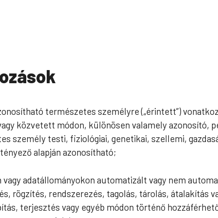
ozások
azonosítható természetes személyre („érintett”) vonatko
vagy közvetett módon, különösen valamely azonosító, p
s személy testi, fiziológiai, genetikai, szellemi, gazdasá
tényező alapján azonosítható;
on vagy adatállományokon automatizált vagy nem automa
s, rögzítés, rendszerezés, tagolás, tárolás, átalakítás 
bítás, terjesztés vagy egyéb módon történő hozzáférhető