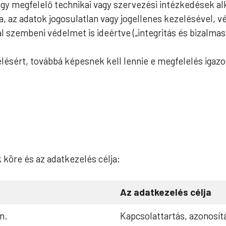
ogy megfelelő technikai vagy szervezési intézkedések al
 az adatok jogosulatlan vagy jogellenes kezelésével, vé
zembeni védelmet is ideértve („integritás és bizalmas j
lésért, továbbá képesnek kell lennie e megfelelés igazo
k köre és az adatkezelés célja:
Az adatkezelés célja
n.
Kapcsolattartás, azonosítá