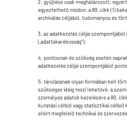
2. gyűjtése csak meghatározott, egyért
egyeztethető módon; a 89. cikk (1) be
archiválás céljából, tudományos és tört
3. az adatkezelés céljai szempontjából
(„adattakarékosság”);
4. pontosnak és szükség esetén naprak
adatkezelés céljai szempontjából ponta
5. tárolásának olyan formában kell tör
szükséges ideig teszi lehetővé; a szem
személyes adatok kezelésére a 89. cik
kutatási célból vagy statisztikai célbó
előírt megfelelő technikai és szervezés