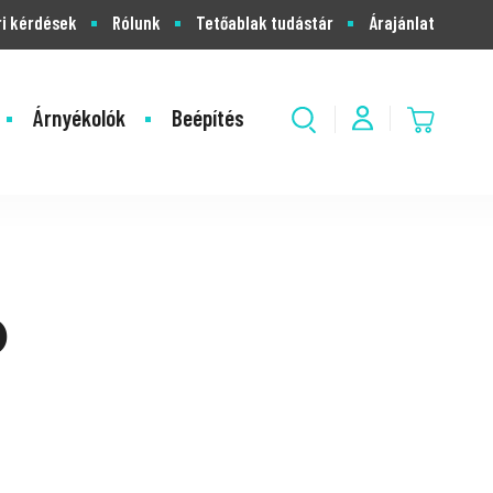
i kérdések
Rólunk
Tetőablak tudástár
Árajánlat
Árnyékolók
Beépítés
ó