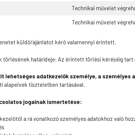
Technikai művelet végreha
Technikai művelet végreha
enetet küldő/ajánlatot kérő valamennyi érintett.
 törlésének határideje: Az érintett törlési kéréséig tart
t lehetséges adatkezelők személye, a személyes a
ti alapelvek tiszteletben tartásával.
csolatos jogainak ismertetése:
tkezelőtől a rá vonatkozó személyes adatokhoz való hozz
és