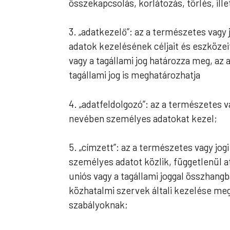
összekapcsolás, korlátozás, törlés, il
3. „adatkezelő”: az a természetes vagy
adatok kezelésének céljait és eszközei
vagy a tagállami jog határozza meg, az
tagállami jog is meghatározhatja
4. „adatfeldolgozó”: az a természetes 
nevében személyes adatokat kezel;
5. „címzett”: az a természetes vagy jo
személyes adatot közlik, függetlenül a
uniós vagy a tagállami joggal összhan
közhatalmi szervek általi kezelése meg
szabályoknak;