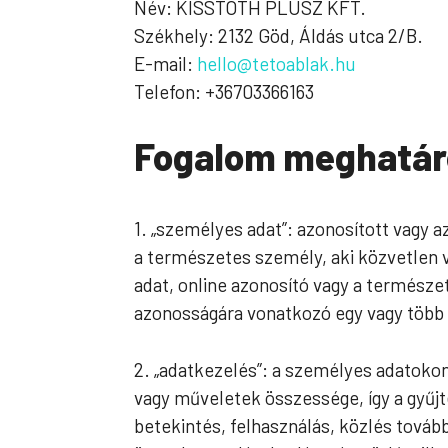
Név: KISSTÓTH PLUSZ KFT.
Székhely: 2132 Göd, Áldás utca 2/B.
E-mail:
hello@tetoablak.hu
Telefon: +36703366163
Fogalom meghatár
1. „személyes adat”: azonosított vagy 
a természetes személy, aki közvetlen 
adat, online azonosító vagy a természete
azonosságára vonatkozó egy vagy több 
2. „adatkezelés”: a személyes adatok
vagy műveletek összessége, így a gyűjté
betekintés, felhasználás, közlés továb