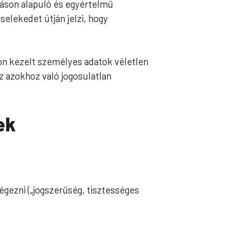
atáson alapuló és egyértelmű
cselekedet útján jelzi, hogy
don kezelt személyes adatok véletlen
z azokhoz való jogosulatlan
ek
égezni („jogszerűség, tisztességes