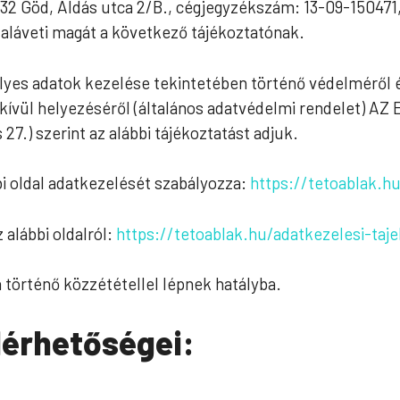
2 Göd, Áldás utca 2/B., cégjegyzékszám: 13-09-150471,
 aláveti magát a következő tájékoztatónak.
es adatok kezelése tekintetében történő védelméről és
n kívül helyezéséről (általános adatvédelmi rendele
27.) szerint az alábbi tájékoztatást adjuk.
bi oldal adatkezelését szabályozza:
https://tetoablak.h
 alábbi oldalról:
https://tetoablak.hu/adatkezelesi-taj
n történő közzététellel lépnek hatályba.
lérhetőségei: