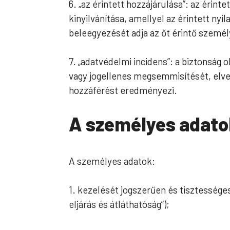
6. „az érintett hozzájárulása”: az érin
kinyilvánítása, amellyel az érintett nyi
beleegyezését adja az őt érintő szemé
7. „adatvédelmi incidens”: a biztonság
vagy jogellenes megsemmisítését, elves
hozzáférést eredményezi.
A személyes adato
A személyes adatok:
1. kezelését jogszerűen és tisztessége
eljárás és átláthatóság”);