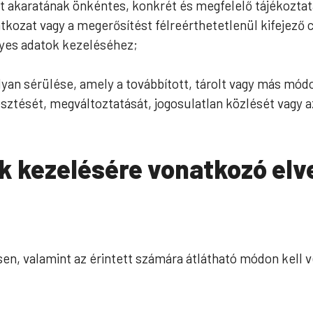
tett akaratának önkéntes, konkrét és megfelelő tájékozt
latkozat vagy a megerősítést félreérthetetlenül kifejező 
lyes adatok kezeléséhez;
 olyan sérülése, amely a továbbított, tárolt vagy más mó
ztését, megváltoztatását, jogosulatlan közlését vagy a
k kezelésére vonatkozó elv
sen, valamint az érintett számára átlátható módon kell v