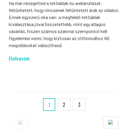
Ha már nézegetted a tetőablak.hu webáruházat,
feltűnhetett, hogy nincsenek feltüntetett árak az oldalon.
Ennek egyszerű oka van: a megfelelő tetőablak
kiválasztása jóval összetettebb, mint egy átlagos
vásárlás, hiszen számos szakmai szempontot kell
figyelembe venni, hogy biztosan az otthonodhoz illő
megoldásokat választhasd.
Elolvasom
1
2
3