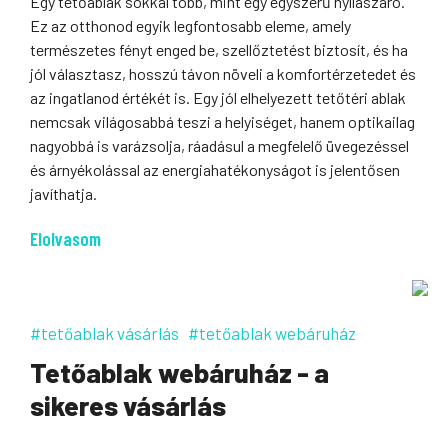
Egy tetőablak sokkal több, mint egy egyszerű nyílászáró.
Ez az otthonod egyik legfontosabb eleme, amely
természetes fényt enged be, szellőztetést biztosít, és ha
jól választasz, hosszú távon növeli a komfortérzetedet és
az ingatlanod értékét is. Egy jól elhelyezett tetőtéri ablak
nemcsak világosabbá teszi a helyiséget, hanem optikailag
nagyobbá is varázsolja, ráadásul a megfelelő üvegezéssel
és árnyékolással az energiahatékonyságot is jelentősen
javíthatja.
Elolvasom
#tetőablak vásárlás
#tetőablak webáruház
Tetőablak webáruház - a
sikeres vásárlás