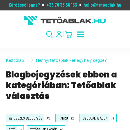
Kérdésed lenne?
+36 70 33 66 163
hello@tetoablak.hu
Kezdőlap
Mennyi tetőablak kell egy helyiségbe?
Blogbejegyzések ebben a
kategóriában: Tetőablak
választás
AZ ÖSSZES BEJEGYZÉS
FAKRO
SZOLGÁLTATÁSOK
(74)
(3)
(10)
TETŐ
TETŐABLAK AKCIÓK
(2)
(8)