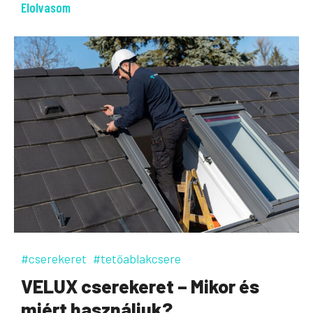
Elolvasom
#cserekeret
#tetőablakcsere
VELUX cserekeret – Mikor és
miért használjuk?