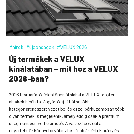
#hírek
#újdonságok
#VELUX 2026
Új termékek a VELUX
kínálatában – mit hoz a VELUX
2026-ban?
2026 februárjától jelentősen átalakul a VELUX tetőtéri
ablakok kínálata. A gyártó új, átláthatóbb
kategóriarendszert vezet be, és ezzel párhuzamosan több
olyan termék is megjelenik, amely eddig csak a prémium
szegmensben volt elérhető. A változások célja
egyértelmű: könnyebb választás, jobb ár–érték arány és