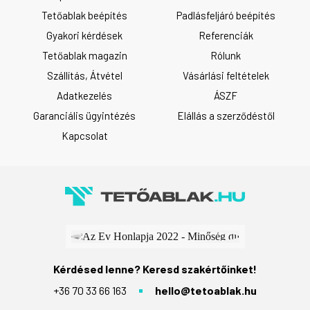
Tetőablak beépítés
Padlásfeljáró beépítés
Gyakori kérdések
Referenciák
Tetőablak magazin
Rólunk
Szállítás, Átvétel
Vásárlási feltételek
Adatkezelés
ÁSZF
Garanciális ügyintézés
Elállás a szerződéstől
Kapcsolat
Kérdésed lenne? Keresd szakértőinket!
+36 70 33 66 163
hello@tetoablak.hu