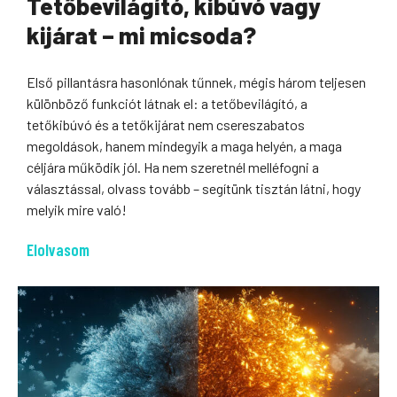
Tetőbevilágító, kibúvó vagy
kijárat – mi micsoda?
Első pillantásra hasonlónak tűnnek, mégis három teljesen
különböző funkciót látnak el: a tetőbevilágító, a
tetőkibúvó és a tetőkijárat nem csereszabatos
megoldások, hanem mindegyik a maga helyén, a maga
céljára működik jól. Ha nem szeretnél melléfogni a
választással, olvass tovább – segítünk tisztán látni, hogy
melyik mire való!
Elolvasom