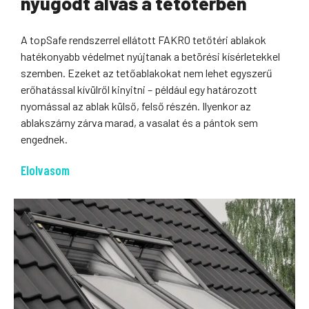
nyugodt alvás a tetőtérben
A topSafe rendszerrel ellátott FAKRO tetőtéri ablakok
hatékonyabb védelmet nyújtanak a betörési kísérletekkel
szemben. Ezeket az tetőablakokat nem lehet egyszerű
erőhatással kívülről kinyitni – például egy határozott
nyomással az ablak külső, felső részén. Ilyenkor az
ablakszárny zárva marad, a vasalat és a pántok sem
engednek.
Elolvasom