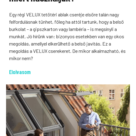
Egy régi VELUX tetőtéri ablak cseréje elsőre talán nagy
felfordulásnak tűnhet, főleg ha attól tartunk, hogy a belső
burkolat – a gipszkarton vagy lambéria – is megsínyli a
munkát. Jó hírünk van: bizonyos esetekben van egy okos
megoldás, amellyel elkerülhető a belső javítás. Ez a
megoldás a VELUX cserekeret. De mikor alkalmazható, és
mikor nem?
Elolvasom