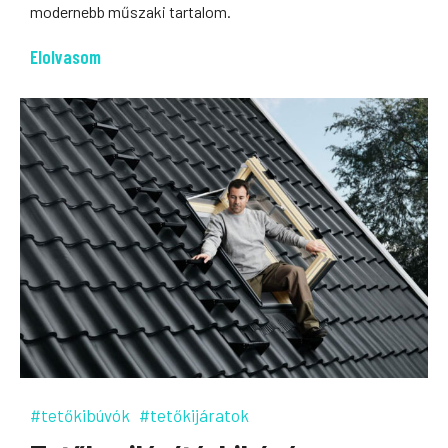
modernebb műszaki tartalom.
Elolvasom
#tetőkibúvók
#tetőkijáratok