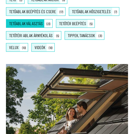
TETŐABLAK BEÉPÍTÉS ÉS CSERE
TETŐABLAK HŐSZIGETELÉS
(17)
(7)
TETŐABLAK VÁLASZTÁS
TETŐTÉR BEÉPÍTÉS
(23)
(5)
TETŐTÉRI ABLAK ÁRNYÉKOLÁS
TIPPEK, TANÁCSOK
(5)
(31)
VELUX
VIDEÓK
(10)
(10)