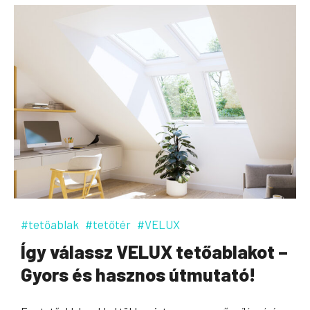
#tetőablak
#tetőtér
#VELUX
Így válassz VELUX tetőablakot –
Gyors és hasznos útmutató!