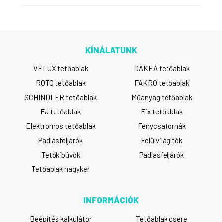
KÍNÁLATUNK
VELUX tetőablak
DAKEA tetőablak
ROTO tetőablak
FAKRO tetőablak
SCHINDLER tetőablak
Műanyag tetőablak
Fa tetőablak
Fix tetőablak
Elektromos tetőablak
Fénycsatornák
Padlásfeljárók
Felülvilágítók
Tetőkibúvók
Padlásfeljárók
Tetőablak nagyker
INFORMÁCIÓK
Beépítés kalkulátor
Tetőablak csere