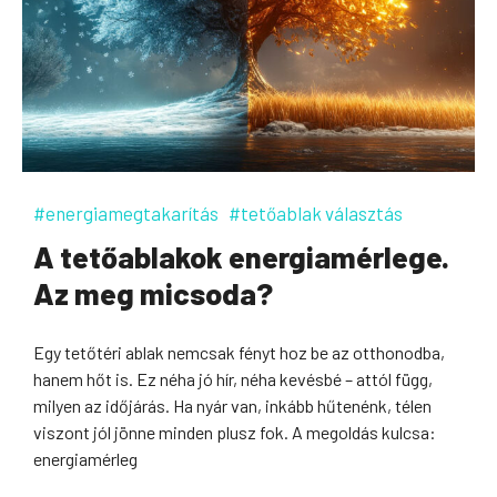
#energiamegtakarítás
#tetőablak választás
A tetőablakok energiamérlege.
Az meg micsoda?
Egy tetőtéri ablak nemcsak fényt hoz be az otthonodba,
hanem hőt is. Ez néha jó hír, néha kevésbé – attól függ,
milyen az időjárás. Ha nyár van, inkább hűtenénk, télen
viszont jól jönne minden plusz fok. A megoldás kulcsa:
energiamérleg