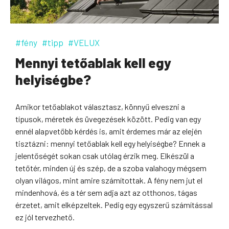
#fény
#tipp
#VELUX
Mennyi tetőablak kell egy
helyiségbe?
Amikor tetőablakot választasz, könnyű elveszni a
típusok, méretek és üvegezések között. Pedig van egy
ennél alapvetőbb kérdés is, amit érdemes már az elején
tisztázni: mennyi tetőablak kell egy helyiségbe? Ennek a
jelentőségét sokan csak utólag érzik meg. Elkészül a
tetőtér, minden új és szép, de a szoba valahogy mégsem
olyan világos, mint amire számítottak. A fény nem jut el
mindenhová, és a tér sem adja azt az otthonos, tágas
érzetet, amit elképzeltek. Pedig egy egyszerű számítással
ez jól tervezhető.