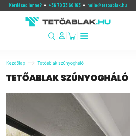
Kérdésed lenne?
+36 70 33 66 163
hello@tetoablak.hu
Kezdőlap
Tetőablak szúnyogháló
TETŐABLAK SZÚNYOGHÁLÓ