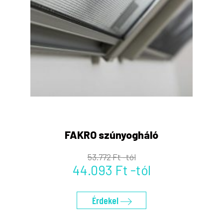
FAKRO szúnyogháló
53.772 Ft -tól
44.093 Ft -tól
Érdekel