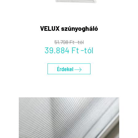
VELUX szúnyogháló
51.798 Ft -tól
39.884 Ft -tól
Érdekel