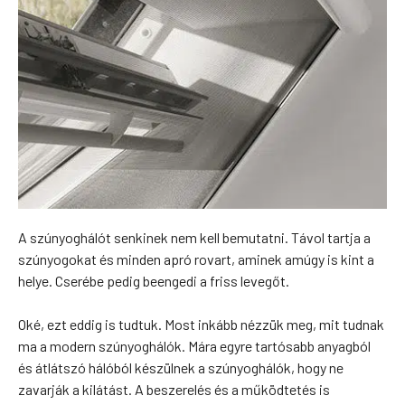
A szúnyoghálót senkinek nem kell bemutatni. Távol tartja a
szúnyogokat és minden apró rovart, aminek amúgy is kint a
helye. Cserébe pedig beengedi a friss levegőt.
Oké, ezt eddig is tudtuk. Most inkább nézzük meg, mit tudnak
ma a modern szúnyoghálók. Mára egyre tartósabb anyagból
és átlátszó hálóból készülnek a szúnyoghálók, hogy ne
zavarják a kilátást. A beszerelés és a működtetés is