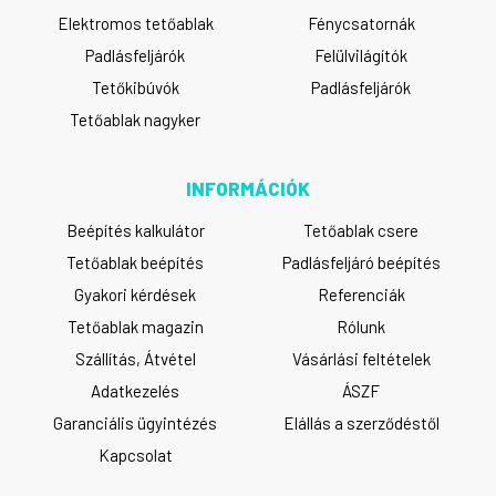
Elektromos tetőablak
Fénycsatornák
Padlásfeljárók
Felülvilágítók
Tetőkibúvók
Padlásfeljárók
Tetőablak nagyker
INFORMÁCIÓK
Beépítés kalkulátor
Tetőablak csere
Tetőablak beépítés
Padlásfeljáró beépítés
Gyakori kérdések
Referenciák
Tetőablak magazin
Rólunk
Szállítás, Átvétel
Vásárlási feltételek
Adatkezelés
ÁSZF
Garanciális ügyintézés
Elállás a szerződéstől
Kapcsolat