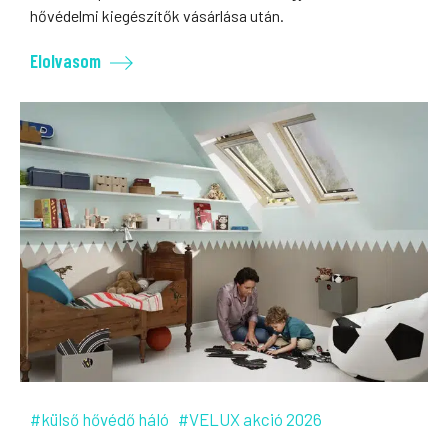
hővédelmi kiegészítők vásárlása után.
Elolvasom
#külső hővédő háló
#VELUX akció 2026