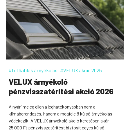
#tetőablak árnyékolás
#VELUX akció 2026
VELUX árnyékoló
pénzvisszatérítési akció 2026
A nyári meleg ellen a leghatékonyabban nem a
klímaberendezés, hanem a megfelelő külső árnyékolás
védekezik. A VELUX árnyékoló akció keretében akár
25.000 Ft pénzvisszatérítést biztosít egyes külső