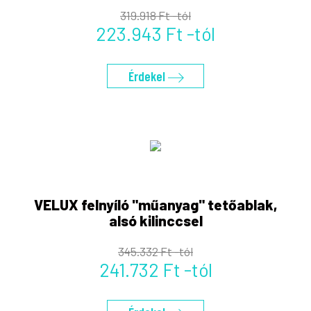
319.918 Ft -tól
223.943 Ft -tól
Érdekel
VELUX felnyíló "műanyag" tetőablak,
alsó kilinccsel
345.332 Ft -tól
241.732 Ft -tól