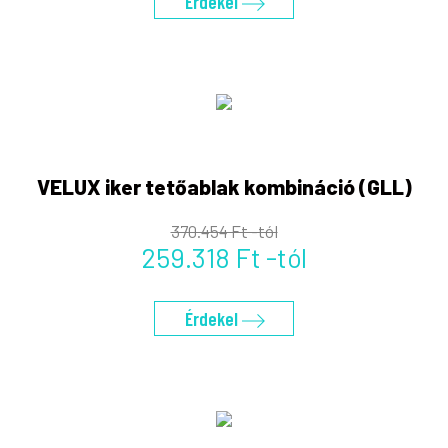
Érdekel
VELUX iker tetőablak kombináció (GLL)
370.454 Ft -tól
259.318 Ft -tól
Érdekel