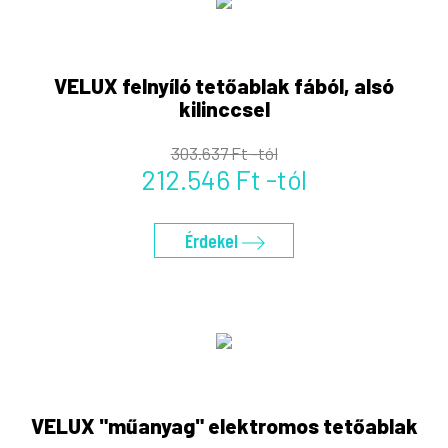
VELUX felnyíló tetőablak fából, alsó
kilinccsel
303.637 Ft -tól
212.546 Ft -tól
Érdekel
VELUX "műanyag" elektromos tetőablak