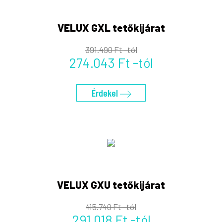
VELUX GXL tetőkijárat
391.490 Ft -tól
274.043 Ft -tól
Érdekel
VELUX GXU tetőkijárat
415.740 Ft -tól
291.018 Ft -tól