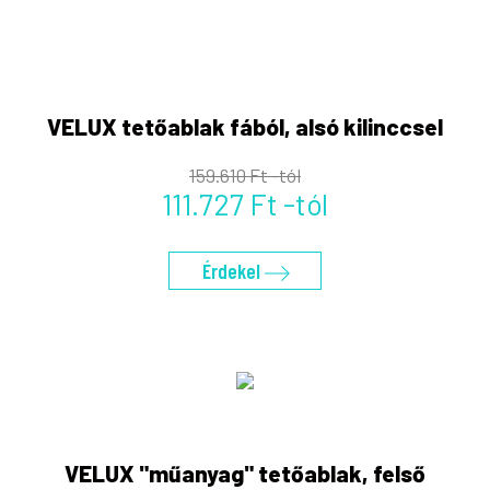
VELUX tetőablak fából, alsó kilinccsel
159.610 Ft -tól
111.727 Ft -tól
Érdekel
VELUX "műanyag" tetőablak, felső