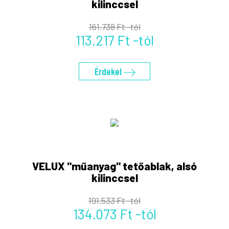
kilinccsel
161.738 Ft -tól
113.217 Ft -tól
Érdekel
VELUX "műanyag" tetőablak, alsó
kilinccsel
191.533 Ft -tól
134.073 Ft -tól