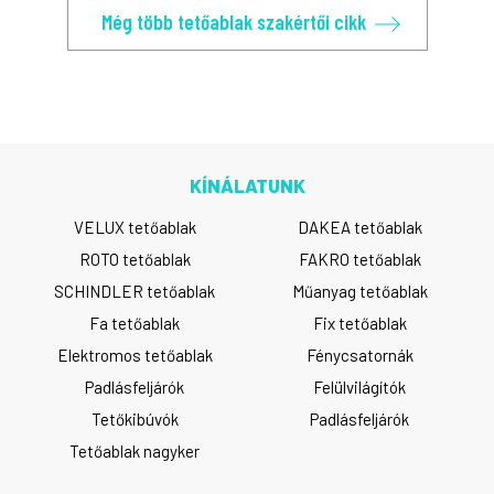
Még több tetőablak szakértői cikk
KÍNÁLATUNK
VELUX tetőablak
DAKEA tetőablak
ROTO tetőablak
FAKRO tetőablak
SCHINDLER tetőablak
Műanyag tetőablak
Fa tetőablak
Fix tetőablak
Elektromos tetőablak
Fénycsatornák
Padlásfeljárók
Felülvilágítók
Tetőkibúvók
Padlásfeljárók
Tetőablak nagyker