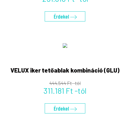
Érdekel
VELUX iker tetőablak kombináció (GLU)
444.544 Ft -tól
311.181 Ft -tól
Érdekel