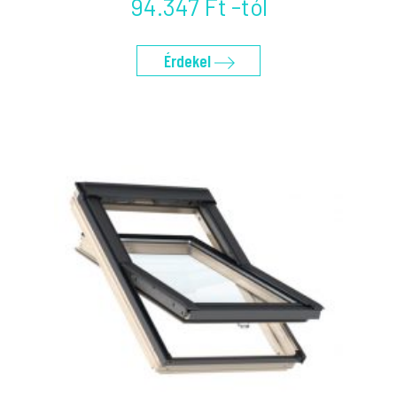
94.347 Ft -tól
Érdekel