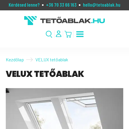
Kérdésed lenne?
+36 70 33 66 163
hello@tetoablak.hu
Kezdőlap
VELUX tetőablak
VELUX TETŐABLAK