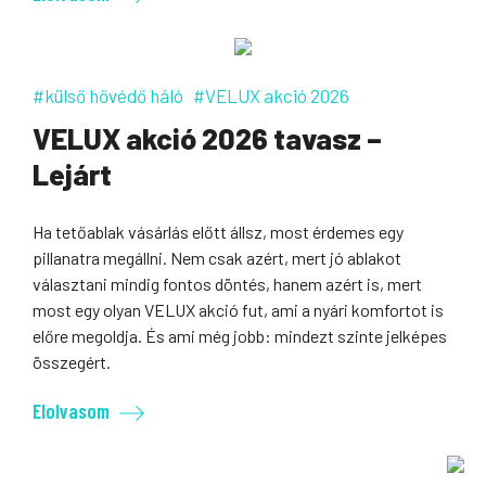
#külső hővédő háló
#VELUX akció 2026
VELUX akció 2026 tavasz –
Lejárt
Ha tetőablak vásárlás előtt állsz, most érdemes egy
pillanatra megállni. Nem csak azért, mert jó ablakot
választani mindig fontos döntés, hanem azért is, mert
most egy olyan VELUX akció fut, ami a nyári komfortot is
előre megoldja. És ami még jobb: mindezt szinte jelképes
összegért.
Elolvasom