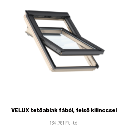
VELUX tetőablak fából, felső kilinccsel
134.781 Ft -tól