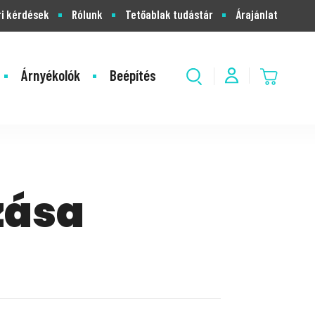
i kérdések
Rólunk
Tetőablak tudástár
Árajánlat
Árnyékolók
Beépítés
zása