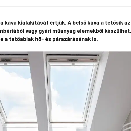
 káva kialakítását értjük. A belső káva a tetősík a
ambériából vagy gyári műanyag elemekből készülhet.
e a tetőablak hő- és párazárásának is.