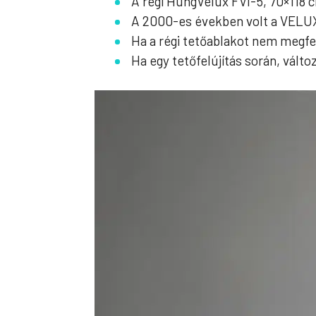
A régi HungVelux FVI-5, 70×118
A 2000-es években volt a VELUX 
Ha a régi tetőablakot nem megfe
Ha egy tetőfelújítás során, vált