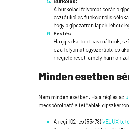
Burkolás:
A burkolási folyamat során a gip
esztétikai és funkcionális céloka
hogy a gipszatron lapok lehetől
Festés:
Ha gipszkartont használtunk, szü
ez a folyamat egyszerűbb, és aká
megjelenését, amely harmonizál 
Minden esetben sér
Nem minden esetben. Ha a régi és az
ú
megspórolható a tetőablak gipszkarto
A régi 102-es (55×78)
VELUX tető