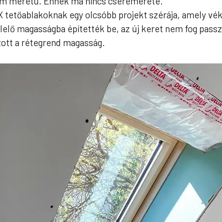
 cm méretű. Ennek ma nincs cseremérete.
tetőablakoknak egy olcsóbb projekt szérája, amely vék
lelő magasságba építették be, az új keret nem fog passz
ozott a rétegrend magasság.