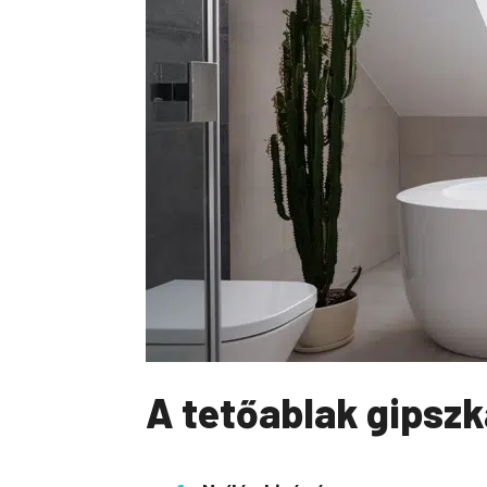
A tetőablak gipsz