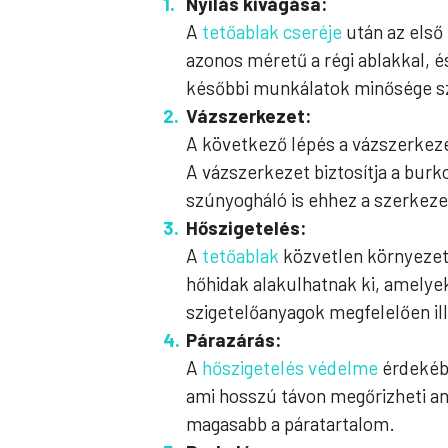
Nyílás kivágása:
A
tetőablak cseréje
után az első 
azonos méretű a régi ablakkal, és
későbbi munkálatok minősége s
Vázszerkezet:
A következő lépés a vázszerkezet
A vázszerkezet biztosítja a burko
szúnyogháló is ehhez a szerkeze
Hőszigetelés:
A
tetőablak
közvetlen környezet
hőhidak alakulhatnak ki, amelyek
szigetelőanyagok megfelelően il
Párazárás:
A
hőszigetelés védelme
érdekébe
ami hosszú távon megőrizheti a
magasabb a páratartalom.