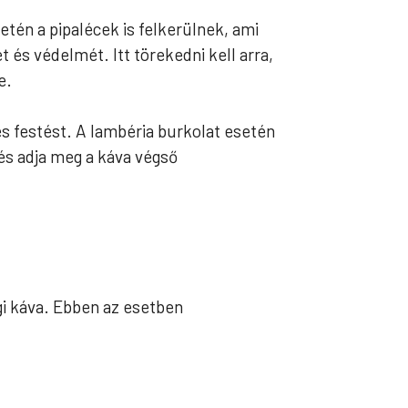
etén a pipalécek is felkerülnek, ami
t és védelmét. Itt törekedni kell arra,
e.
és festést. A lambéria burkolat esetén
tés adja meg a káva végső
gi káva. Ebben az esetben