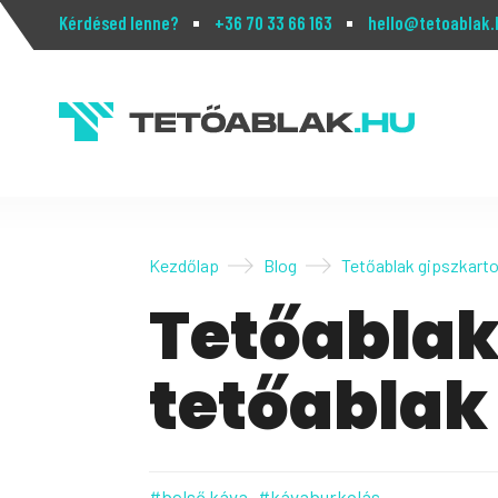
Kérdésed lenne?
+36 70 33 66 163
hello@tetoablak.
Kezdőlap
Blog
Tetőablak gipszkarto
Tetőablak
tetőablak
#belső káva
#kávaburkolás