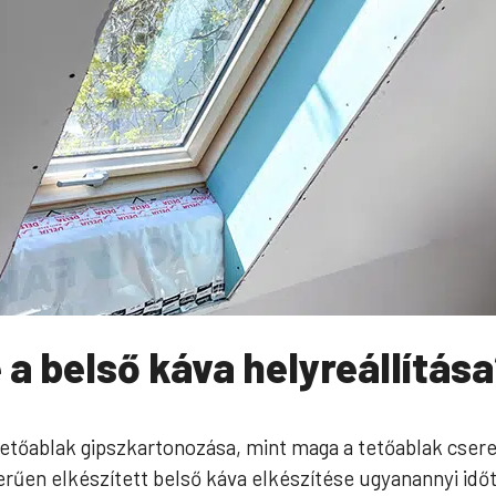
 a belső káva helyreállítás
tetőablak gipszkartonozása, mint maga a tetőablak csere
rűen elkészített belső káva elkészítése ugyanannyi időt