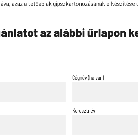
 káva, azaz a tetőablak gipszkartonozásának elkészítése
jánlatot az alábbi űrlapon k
Cégnév (ha van)
Keresztnév