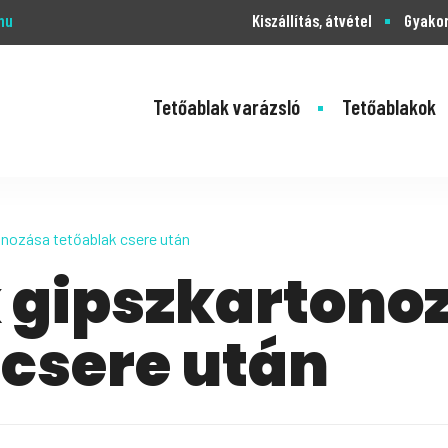
hu
Kiszállítás, átvétel
Gyakor
Tetőablak varázsló
Tetőablakok
nozása tetőablak csere után
 gipszkartono
 csere után