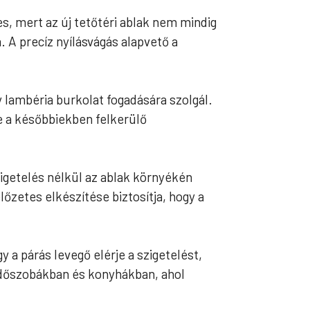
s, mert az új tetőtéri ablak nem mindig
. A precíz nyílásvágás alapvető a
y lambéria burkolat fogadására szolgál.
ve a későbbiekben felkerülő
getelés nélkül az ablak környékén
őzetes elkészítése biztosítja, hogy a
 a párás levegő elérje a szigetelést,
rdőszobákban és konyhákban, ahol