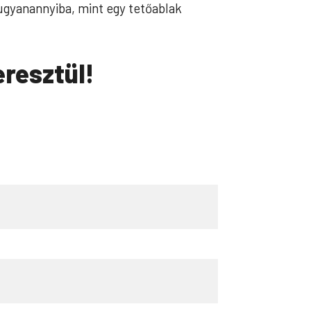
 ugyanannyiba, mint egy tetőablak
eresztül!