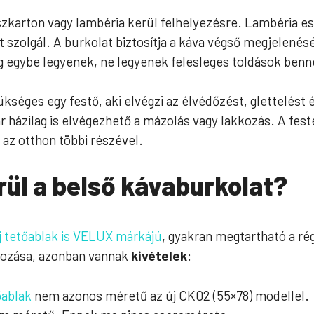
szkarton vagy lambéria kerül felhelyezésre. Lambéria es
t szolgál. A burkolat biztosítja a káva végső megjelenésé
eg egybe legyenek, ne legyenek felesleges toldások benn
kséges egy festő, aki elvégzi az élvédőzést, glettelést 
r házilag is elvégezhető a mázolás vagy lakkozás. A fes
az otthon többi részével.
ül a belső kávaburkolat?
j tetőablak is VELUX márkájú
, gyakran megtartható a ré
nozása, azonban vannak
kivételek
:
ablak
nem azonos méretű az új CK02 (55×78) modellel.