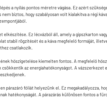
lépés a nyílás pontos méretre vágása. Ez azért szüksége
 nem biztos, hogy szabályosan volt kialakítva a régi káva
zempontjából.
 elkészítése. Ez lécvázból áll, amely a gipszkarton vag
lat stabil rögzítését és a káva megfelelő formáját, illet
thez csatlakozik.
ének hőszigetelése kiemelten fontos. A megfelelő hőszi
 csökkentik az energiahatékonyságot. A vázszerkezet el
leszkedjenek.
n párazáró fóliát helyezünk el. Ez megakadályozza, hogy
nnak hatékonyságát. A párazárás különösen fontos a fü