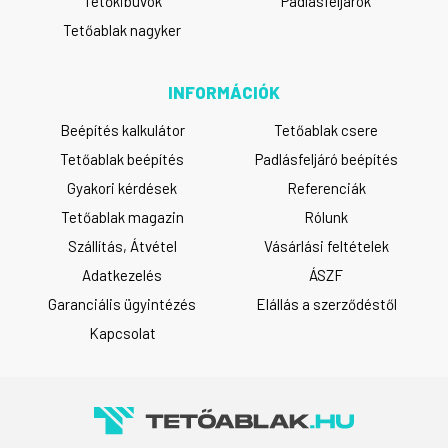
Tetőkibúvók
Padlásfeljárók
Tetőablak nagyker
INFORMÁCIÓK
Beépítés kalkulátor
Tetőablak csere
Tetőablak beépítés
Padlásfeljáró beépítés
Gyakori kérdések
Referenciák
Tetőablak magazin
Rólunk
Szállítás, Átvétel
Vásárlási feltételek
Adatkezelés
ÁSZF
Garanciális ügyintézés
Elállás a szerződéstől
Kapcsolat