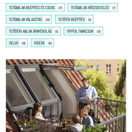
TETŐABLAK BEÉPÍTÉS ÉS CSERE
TETŐABLAK HŐSZIGETELÉS
(17)
(7)
TETŐABLAK VÁLASZTÁS
TETŐTÉR BEÉPÍTÉS
(23)
(5)
TETŐTÉRI ABLAK ÁRNYÉKOLÁS
TIPPEK, TANÁCSOK
(5)
(31)
VELUX
VIDEÓK
(10)
(10)