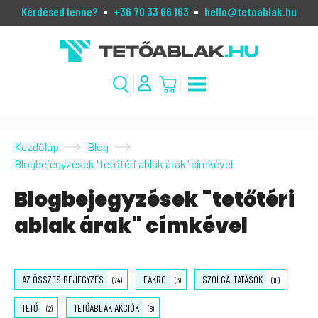
Kérdésed lenne?
+36 70 33 66 163
hello@tetoablak.hu
Kezdőlap
Blog
Blogbejegyzések "tetőtéri ablak árak" címkével
Blogbejegyzések "tetőtéri
ablak árak" címkével
AZ ÖSSZES BEJEGYZÉS
FAKRO
SZOLGÁLTATÁSOK
(74)
(3)
(10)
TETŐ
TETŐABLAK AKCIÓK
(2)
(8)