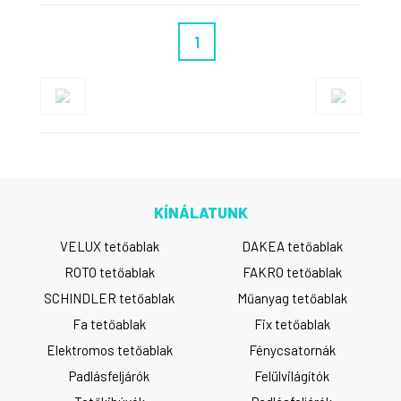
1
KÍNÁLATUNK
VELUX tetőablak
DAKEA tetőablak
ROTO tetőablak
FAKRO tetőablak
SCHINDLER tetőablak
Műanyag tetőablak
Fa tetőablak
Fix tetőablak
Elektromos tetőablak
Fénycsatornák
Padlásfeljárók
Felülvilágítók