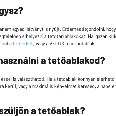
ágysz?
anem egyedi látványt is nyújt. Érdemes átgondolni, hog
gfelelően elhelyezni a tetőtéri ablakokat. Ha igazán k
dául a
tetőerkély
vagy a VELUX manzárdablak.
használni a tetőablakod?
rléssel is választhatod. Ha a tetőablak könnyen elérhető
bra kerül, vagy a maximális kényelmet keresed, a napel
szüljön a tetőablak?