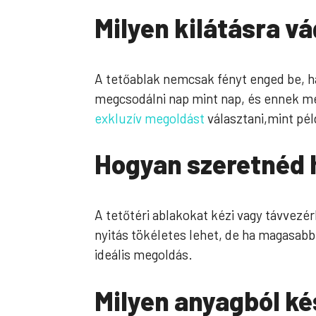
Milyen kilátásra v
A tetőablak nemcsak fényt enged be, h
megcsodálni nap mint nap, és ennek me
exkluzív megoldást
választani,mint pél
Hogyan szeretnéd 
A tetőtéri ablakokat kézi vagy távvezé
nyitás tökéletes lehet, de ha magasab
ideális megoldás.
Milyen anyagból ké