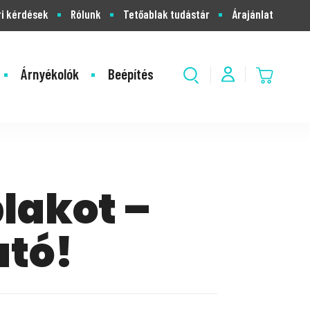
i kérdések
Rólunk
Tetőablak tudástár
Árajánlat
Árnyékolók
Beépítés
lakot –
ató!