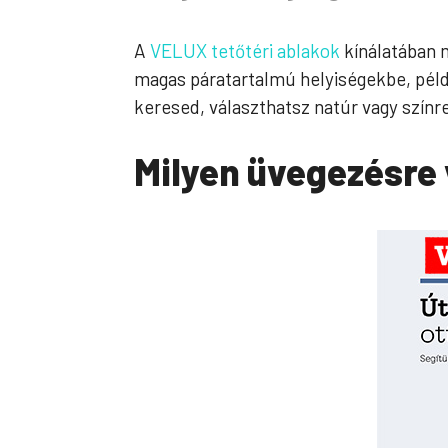
A
VELUX tetőtéri ablakok
kínálatában 
magas páratartalmú helyiségekbe, péld
keresed, választhatsz natúr vagy színr
Milyen üvegezésre