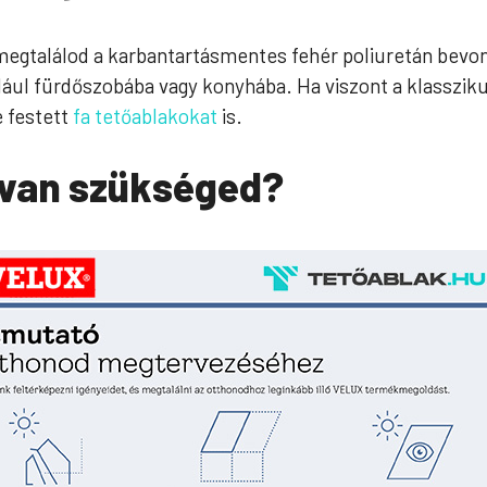
megtalálod a karbantartásmentes fehér poliuretán bevon
ául fürdőszobába vagy konyhába. Ha viszont a klasszi
e festett
fa tetőablakokat
is.
 van szükséged?