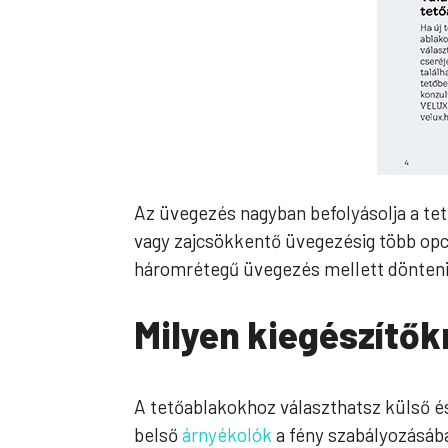
Az üvegezés nagyban befolyásolja a tet
vagy zajcsökkentő üvegezésig több opc
háromrétegű üvegezés mellett dönteni
Milyen kiegészítők
A tetőablakokhoz választhatsz külső és
belső
árnyékolók
a fény szabályozásába