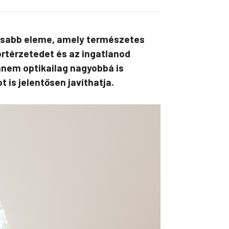
ntosabb eleme, amely természetes
fortérzetedet és az ingatlanod
hanem optikailag nagyobbá is
 is jelentősen javíthatja.