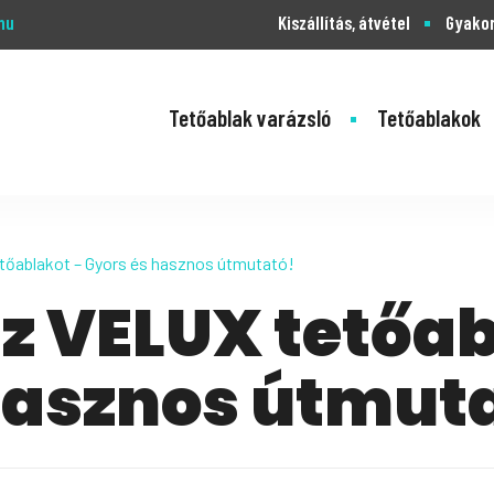
hu
Kiszállítás, átvétel
Gyakor
Tetőablak varázsló
Tetőablakok
tőablakot – Gyors és hasznos útmutató!
sz VELUX tetőab
hasznos útmut