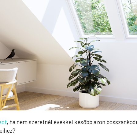
kot
, ha nem szeretnél évekkel később azon bosszankodni,
yeihez?