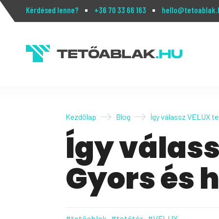
Kérdésed lenne?
+36 70 33 66 163
hello@tetoablak.
Kezdőlap
Blog
Így válassz VELUX te
Így válas
Gyors és 
#tetőablak
#tetőtér
#VELUX