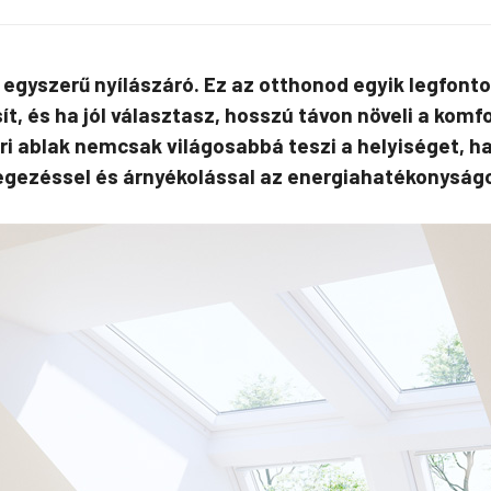
y egyszerű nyílászáró. Ez az otthonod egyik legfo
ít, és ha jól választasz, hosszú távon növeli a kom
őtéri ablak nemcsak világosabbá teszi a helyiséget, 
egezéssel és árnyékolással az energiahatékonyságot