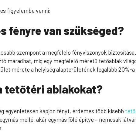
es figyelembe venni:
s fényre van szükséged?
ntosabb szempont a megfelelő fényviszonyok biztosítása.
ztó maradhat, míg egy megfelelő méretű tetőablak világ
elület mérete a helyiség alapterületének legalább 20%-a
a tetőtéri ablakokat?
ség egyenletesen kapjon fényt, érdemes több kisebb
tető
r egymás mellé, akár egymás fölé építve – nemcsak látv
n.