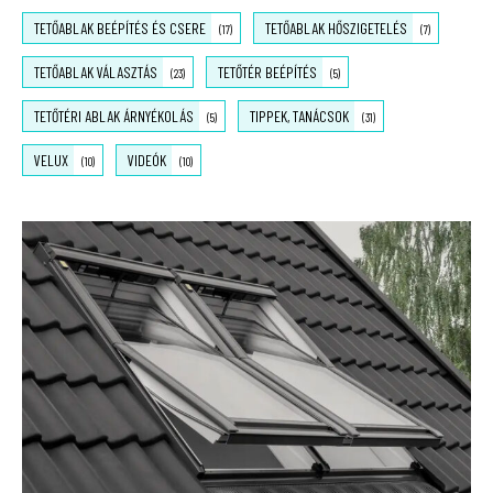
TETŐABLAK BEÉPÍTÉS ÉS CSERE
TETŐABLAK HŐSZIGETELÉS
(17)
(7)
TETŐABLAK VÁLASZTÁS
TETŐTÉR BEÉPÍTÉS
(23)
(5)
TETŐTÉRI ABLAK ÁRNYÉKOLÁS
TIPPEK, TANÁCSOK
(5)
(31)
VELUX
VIDEÓK
(10)
(10)