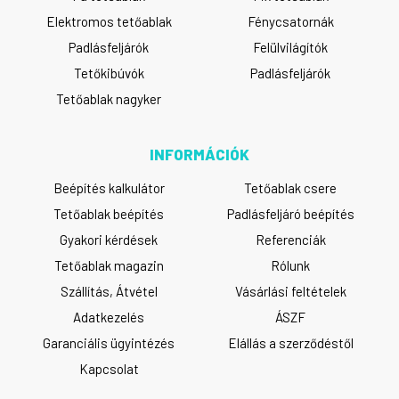
Elektromos tetőablak
Fénycsatornák
Padlásfeljárók
Felülvilágítók
Tetőkibúvók
Padlásfeljárók
Tetőablak nagyker
INFORMÁCIÓK
Beépítés kalkulátor
Tetőablak csere
Tetőablak beépítés
Padlásfeljáró beépítés
Gyakori kérdések
Referenciák
Tetőablak magazin
Rólunk
Szállítás, Átvétel
Vásárlási feltételek
Adatkezelés
ÁSZF
Garanciális ügyintézés
Elállás a szerződéstől
Kapcsolat