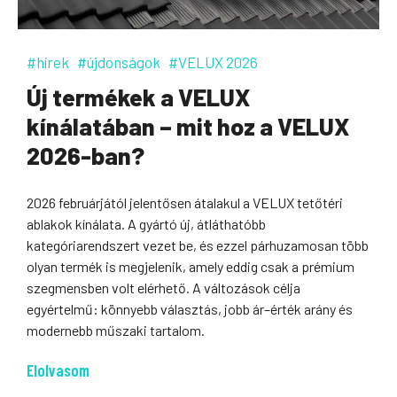
#hírek
#újdonságok
#VELUX 2026
Új termékek a VELUX
kínálatában – mit hoz a VELUX
2026-ban?
2026 februárjától jelentősen átalakul a VELUX tetőtéri
ablakok kínálata. A gyártó új, átláthatóbb
kategóriarendszert vezet be, és ezzel párhuzamosan több
olyan termék is megjelenik, amely eddig csak a prémium
szegmensben volt elérhető. A változások célja
egyértelmű: könnyebb választás, jobb ár–érték arány és
modernebb műszaki tartalom.
Elolvasom