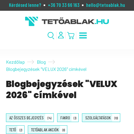
Kérdésed lenne?
+36 70 33 66 163
hello@tetoablak.hu
Kezdőlap
Blog
Blogbejegyzések "VELUX 2026" címkével
Blogbejegyzések "VELUX
2026" címkével
AZ ÖSSZES BEJEGYZÉS
FAKRO
SZOLGÁLTATÁSOK
(74)
(3)
(10)
TETŐ
TETŐABLAK AKCIÓK
(2)
(8)