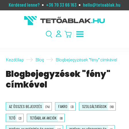
Kérdésed lenne?
+36 70 33 66 163
hello@tetoablak.hu
Kezdőlap
Blog
Blogbejegyzések "fény" címkével
Blogbejegyzések "fény"
címkével
AZ ÖSSZES BEJEGYZÉS
FAKRO
SZOLGÁLTATÁSOK
(74)
(3)
(10)
TETŐ
TETŐABLAK AKCIÓK
(2)
(8)