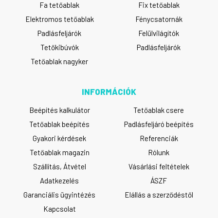
Fa tetőablak
Fix tetőablak
Elektromos tetőablak
Fénycsatornák
Padlásfeljárók
Felülvilágítók
Tetőkibúvók
Padlásfeljárók
Tetőablak nagyker
INFORMÁCIÓK
Beépítés kalkulátor
Tetőablak csere
Tetőablak beépítés
Padlásfeljáró beépítés
Gyakori kérdések
Referenciák
Tetőablak magazin
Rólunk
Szállítás, Átvétel
Vásárlási feltételek
Adatkezelés
ÁSZF
Garanciális ügyintézés
Elállás a szerződéstől
Kapcsolat