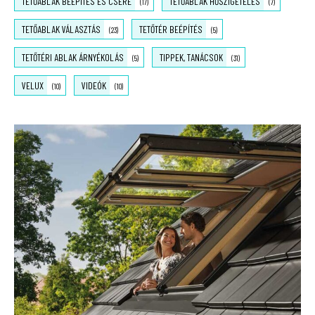
TETŐABLAK BEÉPÍTÉS ÉS CSERE
TETŐABLAK HŐSZIGETELÉS
(17)
(7)
TETŐABLAK VÁLASZTÁS
TETŐTÉR BEÉPÍTÉS
(23)
(5)
TETŐTÉRI ABLAK ÁRNYÉKOLÁS
TIPPEK, TANÁCSOK
(5)
(31)
VELUX
VIDEÓK
(10)
(10)