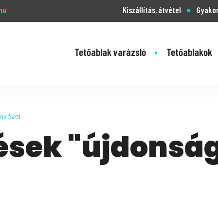
hu
Kiszállítás, átvétel
Gyakor
Tetőablak varázsló
Tetőablakok
mkével
ések "újdonsá