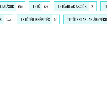
LTATÁSOK
TETŐ
TETŐABLAK AKCIÓK
T
(10)
(2)
(8)
S
TETŐTÉR BEÉPÍTÉS
TETŐTÉRI ABLAK ÁRNYÉK
(23)
(5)