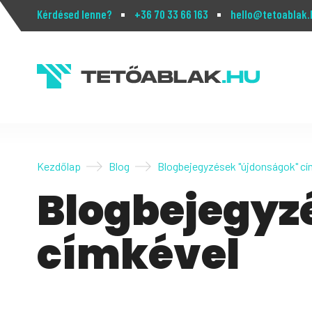
Kérdésed lenne?
+36 70 33 66 163
hello@tetoablak.
Kezdőlap
Blog
Blogbejegyzések "újdonságok" cí
Blogbejegyz
címkével