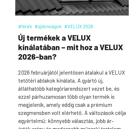
#hírek
#újdonságok
#VELUX 2026
Új termékek a VELUX
kínálatában – mit hoz a VELUX
2026-ban?
2026 februárjától jelentősen átalakul a VELUX
tetőtéri ablakok kínálata. A gyártó új,
átláthatóbb kategóriarendszert vezet be, és
ezzel párhuzamosan több olyan termék is
megjelenik, amely eddig csak a prémium
szegmensben volt elérhető. A változások célja
egyértelmű: könnyebb választás, jobb ár–
érték arány és modernebb műszaki tartalom.