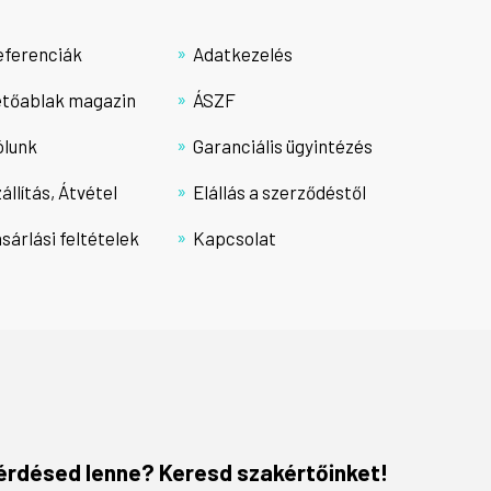
eferenciák
Adatkezelés
etőablak magazin
ÁSZF
ólunk
Garanciális ügyintézés
állítás, Átvétel
Elállás a szerződéstől
sárlási feltételek
Kapcsolat
érdésed lenne? Keresd szakértőinket!