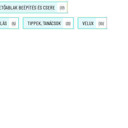
ETŐABLAK BEÉPÍTÉS ÉS CSERE
(17)
OLÁS
TIPPEK, TANÁCSOK
VELUX
(5)
(31)
(10)