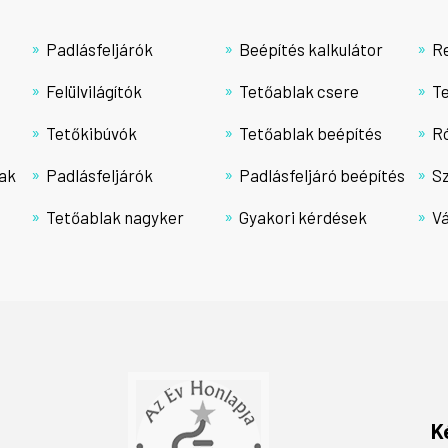
Padlásfeljárók
Beépítés kalkulátor
R
Felülvilágítók
Tetőablak csere
T
Tetőkibúvók
Tetőablak beépítés
R
ak
Padlásfeljárók
Padlásfeljáró beépítés
Sz
Tetőablak nagyker
Gyakori kérdések
Vá
K