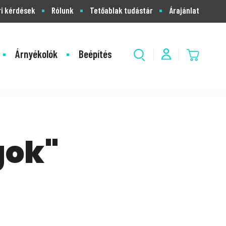
i kérdések
Rólunk
Tetőablak tudástár
Árajánlat
Árnyékolók
Beépítés
gok"