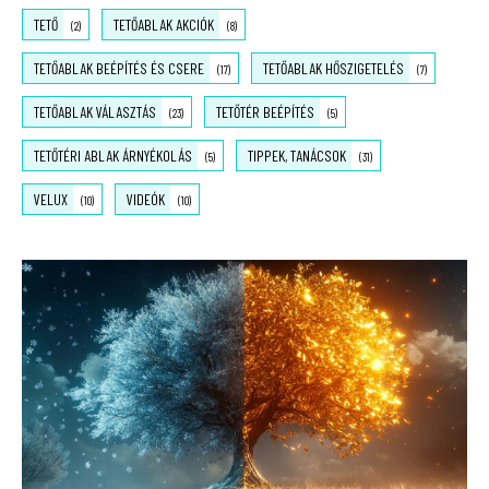
TETŐ
TETŐABLAK AKCIÓK
(2)
(8)
TETŐABLAK BEÉPÍTÉS ÉS CSERE
TETŐABLAK HŐSZIGETELÉS
(17)
(7)
TETŐABLAK VÁLASZTÁS
TETŐTÉR BEÉPÍTÉS
(23)
(5)
TETŐTÉRI ABLAK ÁRNYÉKOLÁS
TIPPEK, TANÁCSOK
(5)
(31)
VELUX
VIDEÓK
(10)
(10)