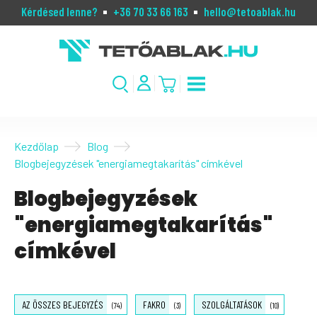
Kérdésed lenne?
+36 70 33 66 163
hello@tetoablak.hu
Kezdőlap
Blog
Blogbejegyzések "energiamegtakarítás" címkével
Blogbejegyzések
"energiamegtakarítás"
címkével
AZ ÖSSZES BEJEGYZÉS
FAKRO
SZOLGÁLTATÁSOK
(74)
(3)
(10)