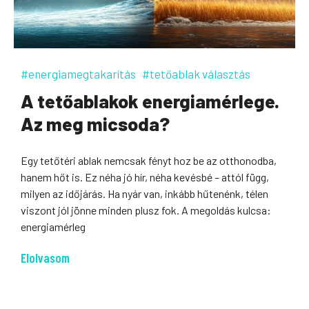
#energiamegtakarítás
#tetőablak választás
A tetőablakok energiamérlege.
Az meg micsoda?
Egy tetőtéri ablak nemcsak fényt hoz be az otthonodba,
hanem hőt is. Ez néha jó hír, néha kevésbé – attól függ,
milyen az időjárás. Ha nyár van, inkább hűtenénk, télen
viszont jól jönne minden plusz fok. A megoldás kulcsa:
energiamérleg
Elolvasom