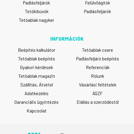
Padlásfeljárók
Felülvilágítók
Tetőkibúvók
Padlásfeljárók
Tetőablak nagyker
INFORMÁCIÓK
Beépítés kalkulátor
Tetőablak csere
Tetőablak beépítés
Padlásfeljáró beépítés
Gyakori kérdések
Referenciák
Tetőablak magazin
Rólunk
Szállítás, Átvétel
Vásárlási feltételek
Adatkezelés
ÁSZF
Garanciális ügyintézés
Elállás a szerződéstől
Kapcsolat