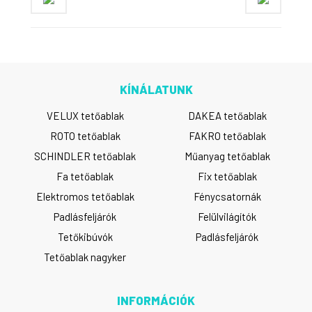
KÍNÁLATUNK
VELUX tetőablak
DAKEA tetőablak
ROTO tetőablak
FAKRO tetőablak
SCHINDLER tetőablak
Műanyag tetőablak
Fa tetőablak
Fix tetőablak
Elektromos tetőablak
Fénycsatornák
Padlásfeljárók
Felülvilágítók
Tetőkibúvók
Padlásfeljárók
Tetőablak nagyker
INFORMÁCIÓK