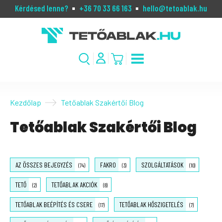
Kérdésed lenne?
+36 70 33 66 163
hello@tetoablak.hu
Kezdőlap
Tetőablak Szakértői Blog
Tetőablak Szakértői Blog
AZ ÖSSZES BEJEGYZÉS
FAKRO
SZOLGÁLTATÁSOK
(74)
(3)
(10)
TETŐ
TETŐABLAK AKCIÓK
(2)
(8)
TETŐABLAK BEÉPÍTÉS ÉS CSERE
TETŐABLAK HŐSZIGETELÉS
(17)
(7)