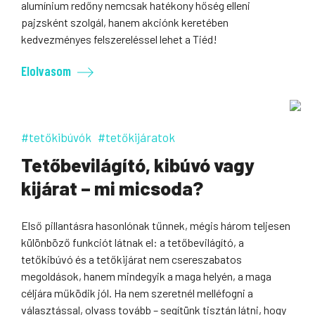
alumínium redőny nemcsak hatékony hőség elleni
pajzsként szolgál, hanem akciónk keretében
kedvezményes felszereléssel lehet a Tiéd!
Elolvasom
#tetőkibúvók
#tetőkijáratok
Tetőbevilágító, kibúvó vagy
kijárat – mi micsoda?
Első pillantásra hasonlónak tűnnek, mégis három teljesen
különböző funkciót látnak el: a tetőbevilágító, a
tetőkibúvó és a tetőkijárat nem csereszabatos
megoldások, hanem mindegyik a maga helyén, a maga
céljára működik jól. Ha nem szeretnél melléfogni a
választással, olvass tovább – segítünk tisztán látni, hogy