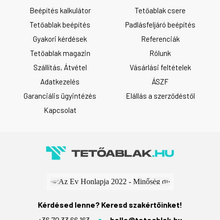
Beépítés kalkulátor
Tetőablak csere
Tetőablak beépítés
Padlásfeljáró beépítés
Gyakori kérdések
Referenciák
Tetőablak magazin
Rólunk
Szállítás, Átvétel
Vásárlási feltételek
Adatkezelés
ÁSZF
Garanciális ügyintézés
Elállás a szerződéstől
Kapcsolat
Kérdésed lenne? Keresd szakértőinket!
+36 70 33 66 163
hello@tetoablak.hu