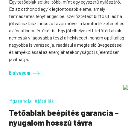
Egy tetőablak sokkal több, mint egy egyszerű nyílászáró.
Ez az otthonod egyik legfontosabb eleme, amely
természetes fényt enged be, szellőztetést biztosít, és ha
jól választasz, hosszú távon növeli a komfortérzetedet és
az ingatlanod értékét is. Egy jól elhelyezett tetőtéri ablak
nemcsak világosabbá teszi a helyiséget, hanem optikailag
nagyobbá is varázsolja, ráadásul a megfelelő üvegezéssel
és árnyékolással az energiahatékonyságot is jelentősen
javíthatja.
Elolvasom
#garancia
#jótállás
Tetőablak beépítés garancia –
nyugalom hosszú távra