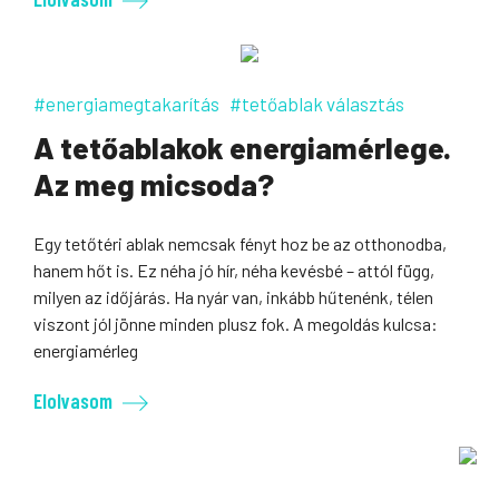
#energiamegtakarítás
#tetőablak választás
A tetőablakok energiamérlege.
Az meg micsoda?
Egy tetőtéri ablak nemcsak fényt hoz be az otthonodba,
hanem hőt is. Ez néha jó hír, néha kevésbé – attól függ,
milyen az időjárás. Ha nyár van, inkább hűtenénk, télen
viszont jól jönne minden plusz fok. A megoldás kulcsa:
energiamérleg
Elolvasom