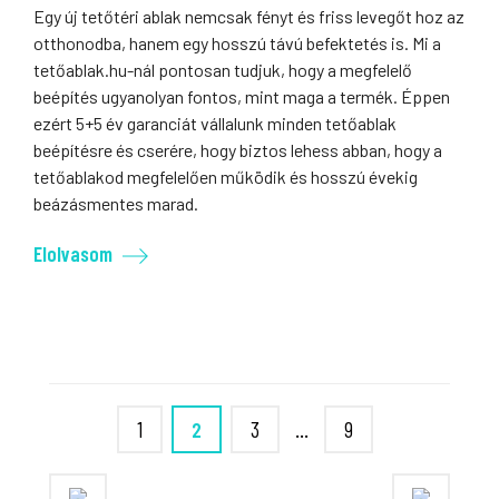
Egy új tetőtéri ablak nemcsak fényt és friss levegőt hoz az
otthonodba, hanem egy hosszú távú befektetés is. Mi a
tetőablak.hu-nál pontosan tudjuk, hogy a megfelelő
beépítés ugyanolyan fontos, mint maga a termék. Éppen
ezért 5+5 év garanciát vállalunk minden tetőablak
beépítésre és cserére, hogy biztos lehess abban, hogy a
tetőablakod megfelelően működik és hosszú évekig
beázásmentes marad.
Elolvasom
1
2
3
…
9