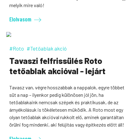
melyik mire való!
Elolvasom
#Roto
#Tetőablak akció
Tavaszi felfrissülés Roto
tetőablak akcióval - lejárt
Tavasz van, végre hosszabbak a nappalok, egyre többet
süt a nap – ilyenkor pedig különösen jól jön, ha
tetőablakaink nemcsak szépek és praktikusak, de az
árnyékolásuk is tökéletesen működik. A Roto most egy
olyan tetőablak akcióval rukkolt elő, aminek garantáltan
örülni fog mindenki, aki felújítás vagy építkezés előtt áll!
Elolvasom