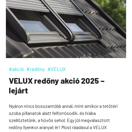
#akció
#redőny
#VELUX
VELUX redőny akció 2025 –
lejárt
Nyáron nincs bosszantóbb annál, mint amikor a tetőtéri
szoba pillanatok alatt felforrósodik, és hiába
szellőztetünk, a hűvös sehol. Egy jól megválasztott
redőny ilyenkor aranyat ér! Most ráadásul a VELUX