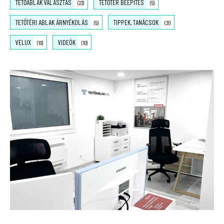
TETŐABLAK VÁLASZTÁS
TETŐTÉR BEÉPÍTÉS
(23)
(5)
TETŐTÉRI ABLAK ÁRNYÉKOLÁS
TIPPEK, TANÁCSOK
(5)
(31)
VELUX
VIDEÓK
(10)
(10)