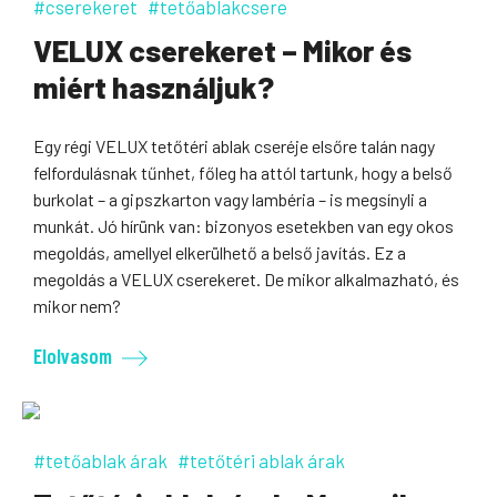
#cserekeret
#tetőablakcsere
VELUX cserekeret – Mikor és
miért használjuk?
Egy régi VELUX tetőtéri ablak cseréje elsőre talán nagy
felfordulásnak tűnhet, főleg ha attól tartunk, hogy a belső
burkolat – a gipszkarton vagy lambéria – is megsínyli a
munkát. Jó hírünk van: bizonyos esetekben van egy okos
megoldás, amellyel elkerülhető a belső javítás. Ez a
megoldás a VELUX cserekeret. De mikor alkalmazható, és
mikor nem?
Elolvasom
#tetőablak árak
#tetőtéri ablak árak