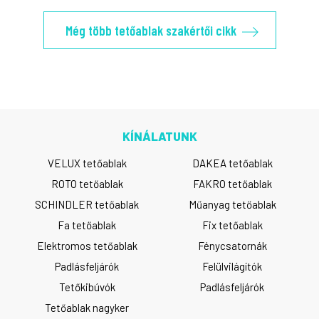
Még több tetőablak szakértői cikk
KÍNÁLATUNK
VELUX tetőablak
DAKEA tetőablak
ROTO tetőablak
FAKRO tetőablak
SCHINDLER tetőablak
Műanyag tetőablak
Fa tetőablak
Fix tetőablak
Elektromos tetőablak
Fénycsatornák
Padlásfeljárók
Felülvilágítók
Tetőkibúvók
Padlásfeljárók
Tetőablak nagyker