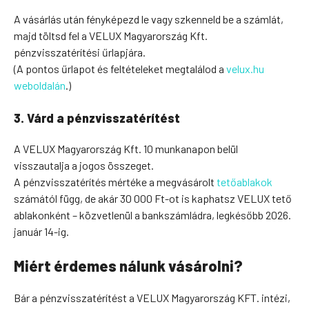
A vásárlás után fényképezd le vagy szkenneld be a számlát,
majd töltsd fel a VELUX Magyarország Kft.
pénzvisszatérítési űrlapjára.
(A pontos űrlapot és feltételeket megtalálod a
velux.hu
weboldalán
.)
3. Várd a pénzvisszatérítést
A VELUX Magyarország Kft. 10 munkanapon belül
visszautalja a jogos összeget.
A pénzvisszatérítés mértéke a megvásárolt
tetőablakok
számától függ, de akár 30 000 Ft-ot is kaphatsz VELUX tető
ablakonként – közvetlenül a bankszámládra, legkésőbb 2026.
január 14-ig.
Miért érdemes nálunk vásárolni?
Bár a pénzvisszatérítést a VELUX Magyarország KFT. intézi,