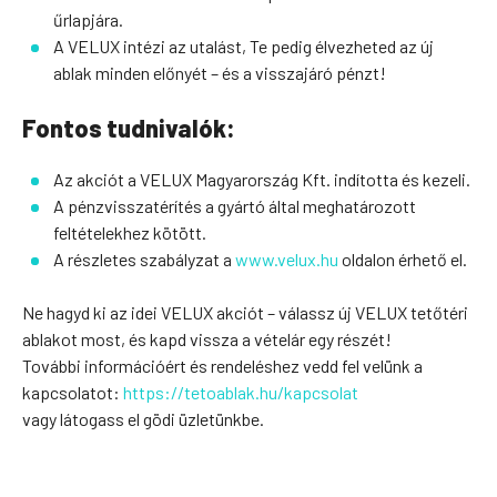
űrlapjára.
A VELUX intézi az utalást, Te pedig élvezheted az új
ablak minden előnyét – és a visszajáró pénzt!
Fontos tudnivalók:
Az akciót a VELUX Magyarország Kft. indította és kezeli.
A pénzvisszatérítés a gyártó által meghatározott
feltételekhez kötött.
A részletes szabályzat a
www.velux.hu
oldalon érhető el.
Ne hagyd ki az idei VELUX akciót – válassz új VELUX tetőtéri
ablakot most, és kapd vissza a vételár egy részét!
További információért és rendeléshez vedd fel velünk a
kapcsolatot:
https://tetoablak.hu/kapcsolat
vagy látogass el gödi üzletünkbe.