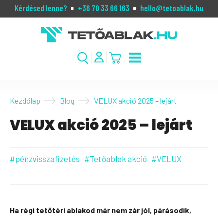
Kérdésed lenne?
+36 70 33 66 163
hello@tetoablak.hu
Kezdőlap
Blog
VELUX akció 2025 – lejárt
VELUX akció 2025 – lejárt
#pénzvisszafizetés
#Tetőablak akció
#VELUX
Ha régi tetőtéri ablakod már nem zár jól, párásodik,