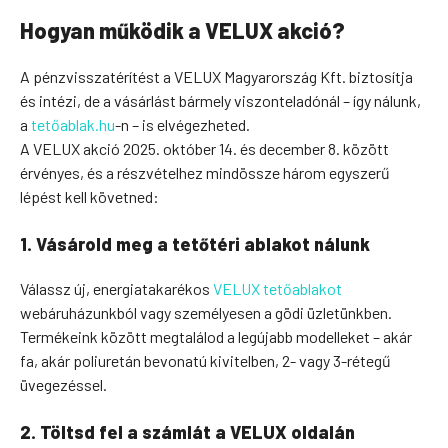
Hogyan működik a VELUX akció?
A pénzvisszatérítést a VELUX Magyarország Kft. biztosítja
és intézi, de a vásárlást bármely viszonteladónál – így nálunk,
a
tetőablak.hu
-n – is elvégezheted.
A VELUX akció 2025. október 14. és december 8. között
érvényes, és a részvételhez mindössze három egyszerű
lépést kell követned:
1. Vásárold meg a tetőtéri ablakot nálunk
Válassz új, energiatakarékos
VELUX tetőablakot
webáruházunkból vagy személyesen a gödi üzletünkben.
Termékeink között megtalálod a legújabb modelleket – akár
fa, akár poliuretán bevonatú kivitelben, 2- vagy 3-rétegű
üvegezéssel.
2. Töltsd fel a számlát a VELUX oldalán