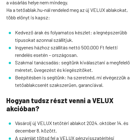
a vásárlás helye nem mindegy.
Ha a tetőablak.hu-nál rendeled meg az új VELUX ablakokat,
több előnyt is kapsz:
Kedvező árak és folyamatos készlet: a legnépszerűbb
típusokat azonnal szállítjuk.
Ingyenes házhoz szállítás nettó 500.000 Ft feletti
rendelés esetén – országosan.
Szakmai tanácsadás: segítünk kiválasztani a megfelelő
méretet, üvegezést és kiegészítőket.
Beépítésben is segítünk: ha szeretnéd, mi elvégezzük a
tetőablakcserét szakszerűen, garanciával.
Hogyan tudsz részt venni a VELUX
akcióban?
Vásárolj új VELUX tetőtéri ablakot 2024. október 14. és
december 8. között.
A számlát töltsd fel a VELUX pénzvisszatérítési