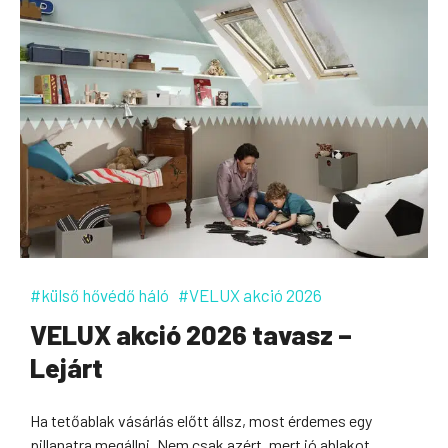
#külső hővédő háló
#VELUX akció 2026
VELUX akció 2026 tavasz –
Lejárt
Ha tetőablak vásárlás előtt állsz, most érdemes egy
pillanatra megállni. Nem csak azért, mert jó ablakot