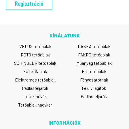
KÍNÁLATUNK
VELUX tetőablak
DAKEA tetőablak
ROTO tetőablak
FAKRO tetőablak
SCHINDLER tetőablak
Műanyag tetőablak
Fa tetőablak
Fix tetőablak
Elektromos tetőablak
Fénycsatornák
Padlásfeljárók
Felülvilágítók
Tetőkibúvók
Padlásfeljárók
Tetőablak nagyker
INFORMÁCIÓK