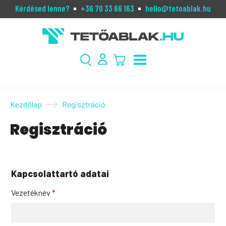
Kérdésed lenne?
+36 70 33 66 163
hello@tetoablak.hu
Kezdőlap
Regisztráció
Regisztráció
Kapcsolattartó adatai
Vezetéknév
*