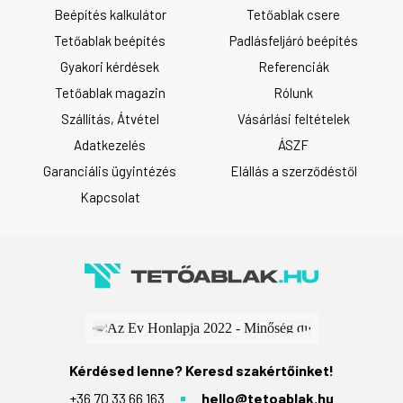
Beépítés kalkulátor
Tetőablak csere
Tetőablak beépítés
Padlásfeljáró beépítés
Gyakori kérdések
Referenciák
Tetőablak magazin
Rólunk
Szállítás, Átvétel
Vásárlási feltételek
Adatkezelés
ÁSZF
Garanciális ügyintézés
Elállás a szerződéstől
Kapcsolat
Kérdésed lenne? Keresd szakértőinket!
+36 70 33 66 163
hello@tetoablak.hu