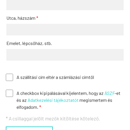
Utca, házszám
*
Emelet, lépcsőház, stb.
A szállítási cím eltér a számlázási címtől
A checkbox kipipálásával kijelentem, hogy az
ÁSZF
-et
és az
Adatkezelési tájékoztatót
megismertem és
elfogadom.
*
* A csillaggal jelölt mezők kitöltése kötelező.