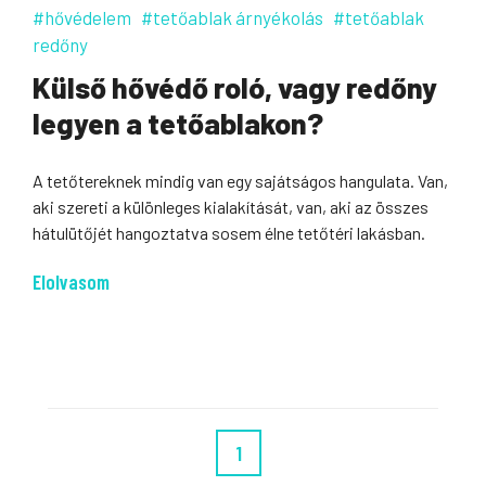
#hővédelem
#tetőablak árnyékolás
#tetőablak
redőny
Külső hővédő roló, vagy redőny
legyen a tetőablakon?
A tetőtereknek mindig van egy sajátságos hangulata. Van,
aki szereti a különleges kialakítását, van, aki az összes
hátulütőjét hangoztatva sosem élne tetőtéri lakásban.
Elolvasom
1