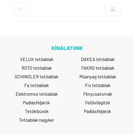
KÍNÁLATUNK
VELUX tetőablak
DAKEA tetőablak
ROTO tetőablak
FAKRO tetőablak
SCHINDLER tetőablak
Műanyag tetőablak
Fa tetőablak
Fix tetőablak
Elektromos tetőablak
Fénycsatornák
Padlásfeljárók
Felülvilágítók
Tetőkibúvók
Padlásfeljárók
Tetőablak nagyker