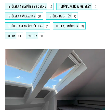
TETŐABLAK BEÉPÍTÉS ÉS CSERE
TETŐABLAK HŐSZIGETELÉS
(17)
(7)
TETŐABLAK VÁLASZTÁS
TETŐTÉR BEÉPÍTÉS
(23)
(5)
TETŐTÉRI ABLAK ÁRNYÉKOLÁS
TIPPEK, TANÁCSOK
(5)
(31)
VELUX
VIDEÓK
(10)
(10)