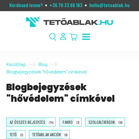
Kérdésed lenne?
+36 70 33 66 163
hello@tetoablak.hu
Kezdőlap
Blog
Blogbejegyzések "hővédelem" címkével
Blogbejegyzések
"hővédelem" címkével
AZ ÖSSZES BEJEGYZÉS
FAKRO
SZOLGÁLTATÁSOK
(74)
(3)
(10)
TETŐ
TETŐABLAK AKCIÓK
(2)
(8)