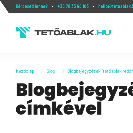
Kérdésed lenne?
+36 70 33 66 163
hello@tetoablak.
Kezdőlap
Blog
Blogbejegyzések "tetőablak redőn
Blogbejegyz
címkével