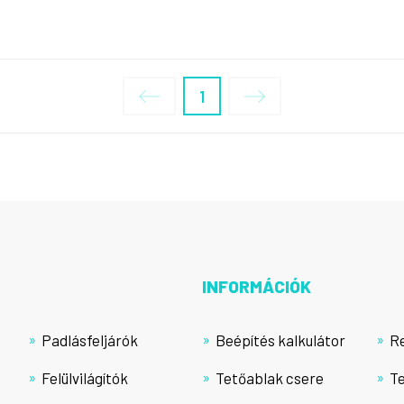
1
INFORMÁCIÓK
Padlásfeljárók
Beépítés kalkulátor
R
Felülvilágítók
Tetőablak csere
T