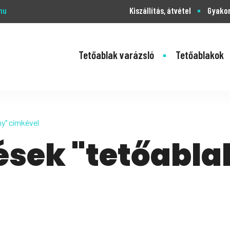
hu
Kiszállítás, átvétel
Gyakor
Tetőablak varázsló
Tetőablakok
y" címkével
ések "tetőabla