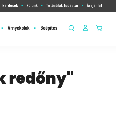
i kérdések
Rólunk
Tetőablak tudástár
Árajánlat
Árnyékolók
Beépítés
k redőny"