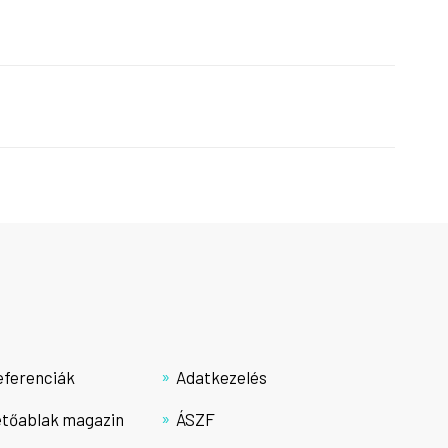
eferenciák
Adatkezelés
etőablak magazin
ÁSZF