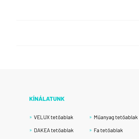
KÍNÁLATUNK
VELUX tetőablak
Műanyag tetőablak
DAKEA tetőablak
Fa tetőablak