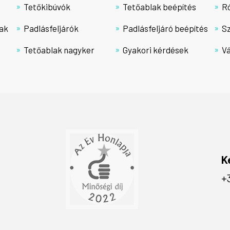
Tetőkibúvók
Tetőablak beépítés
R
ak
Padlásfeljárók
Padlásfeljáró beépítés
Sz
Tetőablak nagyker
Gyakori kérdések
Vá
K
+