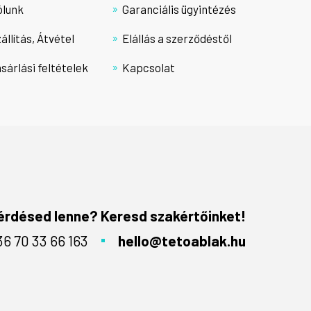
ólunk
Garanciális ügyintézés
állítás, Átvétel
Elállás a szerződéstől
sárlási feltételek
Kapcsolat
érdésed lenne? Keresd szakértőinket!
36 70 33 66 163
hello@tetoablak.hu