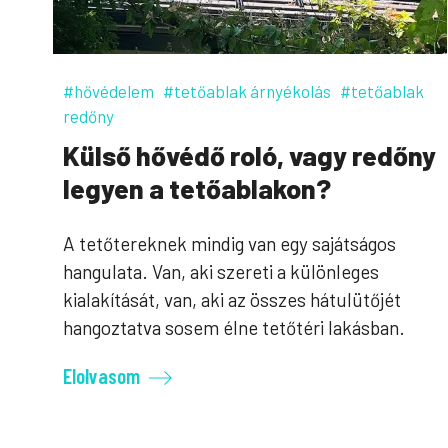
#hővédelem
#tetőablak árnyékolás
#tetőablak
redőny
Külső hővédő roló, vagy redőny
legyen a tetőablakon?
A tetőtereknek mindig van egy sajátságos
hangulata. Van, aki szereti a különleges
kialakítását, van, aki az összes hátulütőjét
hangoztatva sosem élne tetőtéri lakásban.
Elolvasom