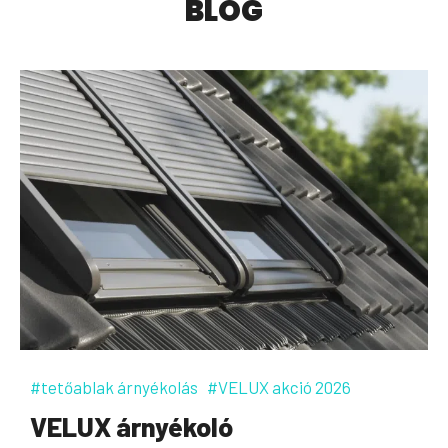
BLOG
#tetőablak árnyékolás
#VELUX akció 2026
VELUX árnyékoló