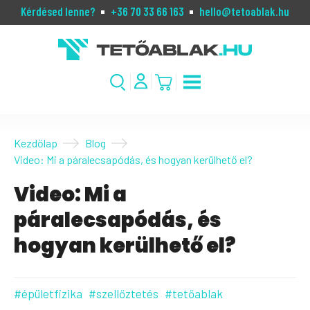
Kérdésed lenne?
+36 70 33 66 163
hello@tetoablak.hu
Kezdőlap
Blog
Video: Mi a páralecsapódás, és hogyan kerülhető el?
Video: Mi a
páralecsapódás, és
hogyan kerülhető el?
#épületfizika
#szellőztetés
#tetőablak