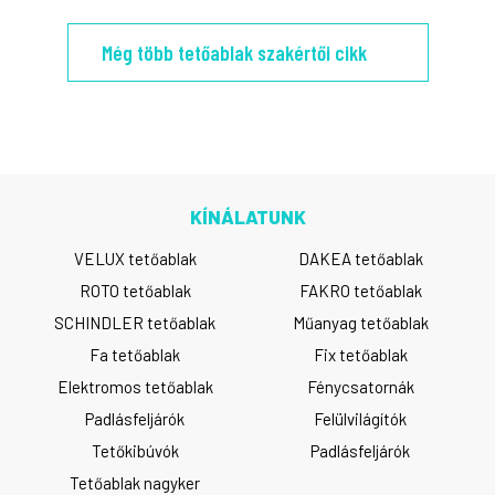
Még több tetőablak szakértői cikk
KÍNÁLATUNK
VELUX tetőablak
DAKEA tetőablak
ROTO tetőablak
FAKRO tetőablak
SCHINDLER tetőablak
Műanyag tetőablak
Fa tetőablak
Fix tetőablak
Elektromos tetőablak
Fénycsatornák
Padlásfeljárók
Felülvilágítók
Tetőkibúvók
Padlásfeljárók
Tetőablak nagyker