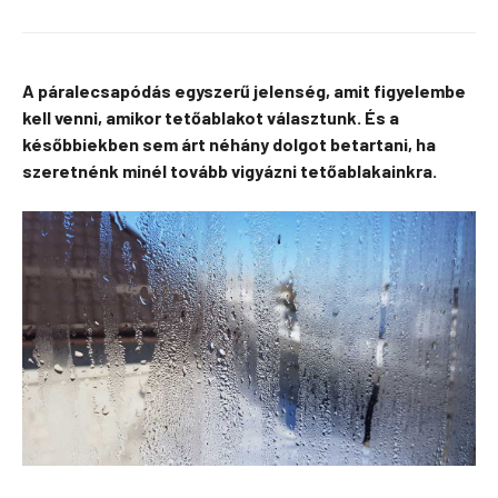
A páralecsapódás egyszerű jelenség, amit figyelembe
kell venni, amikor tetőablakot választunk. És a
későbbiekben sem árt néhány dolgot betartani, ha
szeretnénk minél tovább vigyázni tetőablakainkra.