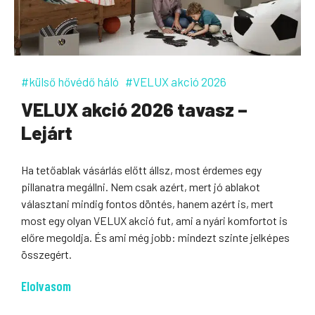
#külső hővédő háló
#VELUX akció 2026
VELUX akció 2026 tavasz –
Lejárt
Ha tetőablak vásárlás előtt állsz, most érdemes egy
pillanatra megállni. Nem csak azért, mert jó ablakot
választani mindig fontos döntés, hanem azért is, mert
most egy olyan VELUX akció fut, ami a nyári komfortot is
előre megoldja. És ami még jobb: mindezt szinte jelképes
összegért.
Elolvasom