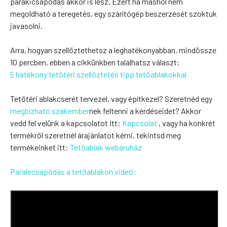
párakicsapódás akkor is lesz. Ezért ha máshol nem
megoldható a teregetés, egy szárítógép beszerzését szoktuk
javasolni.
Arra, hogyan szellőztethetsz a leghatékonyabban, mindössze
10 percben, ebben a cikkünkben találhatsz választ:
5 hatékony tetőtéri szellőztetés tipp tetőablakokkal
Tetőtéri ablakcserét tervezel, vagy építkezel? Szeretnéd egy
megbízható szakember
nek feltenni a kérdéseidet? Akkor
vedd fel velünk a kapcsolatot Itt:
Kapcsolat
, vagy ha konkrét
termékről szeretnél árajánlatot kérni, tekintsd meg
termékeinket itt:
Tetőablak webáruház
Páralecsapódás a tetőablakon videó: