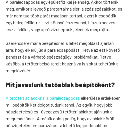
A páralecsapódás egy épületfizikai jelenség. Akkor történik
meg, amikor a levegő páratartalma eléri a száz százalékot, és
már nem tud több párát magában tartani, ezért kicsapódik
egy hideg felületre – ezt könnyű észrevenni, hiszen nedves
lesz a felület, vagy apró vízcseppek jelennek meg rajta.
Szerencsére már a beépítésnél is lehet megoldást ajánlani
arra, hogy elkerüljük a páralecsapódást, illetve az ezt követő
penészt és a várható egészségügyi problémákat, illetve
később, a tetőtér belső tereit használva is sokat tehetünk a
megelőzésért.
Mit javaslunk tetőablak beépítőként?
A tetőtéri ablakoknál a páralecsapódás
elkerülése érdekében
mi, beépítők két dolgot tudunk tenni. Az egyik, hogy jobb
hőszigetelésű és –üvegezésű tetőtéri ablakot ajánlunk a
megrendelőnek. A másik dolog pedig, hogy az ablak körüli
hőszigetelést és párazárást a lehető leggondosabban