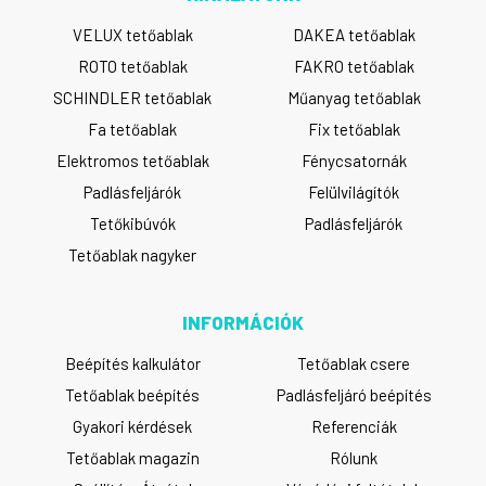
VELUX tetőablak
DAKEA tetőablak
ROTO tetőablak
FAKRO tetőablak
SCHINDLER tetőablak
Műanyag tetőablak
Fa tetőablak
Fix tetőablak
Elektromos tetőablak
Fénycsatornák
Padlásfeljárók
Felülvilágítók
Tetőkibúvók
Padlásfeljárók
Tetőablak nagyker
INFORMÁCIÓK
Beépítés kalkulátor
Tetőablak csere
Tetőablak beépítés
Padlásfeljáró beépítés
Gyakori kérdések
Referenciák
Tetőablak magazin
Rólunk