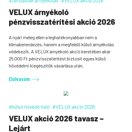
#tetőablak árnyékolás
#VELUX akció 2026
VELUX árnyékoló
pénzvisszatérítési akció 2026
A nyári meleg ellen a leghatékonyabban nem a
klímaberendezés, hanem a megfelelő külső árnyékolás
védekezik. A VELUX árnyékoló akció keretében akár
25.000 Ft pénzvisszatérítést biztosít egyes külső
hővédelmi kiegészítők vásárlása után.
Elolvasom
#külső hővédő háló
#VELUX akció 2026
VELUX akció 2026 tavasz –
Lejárt