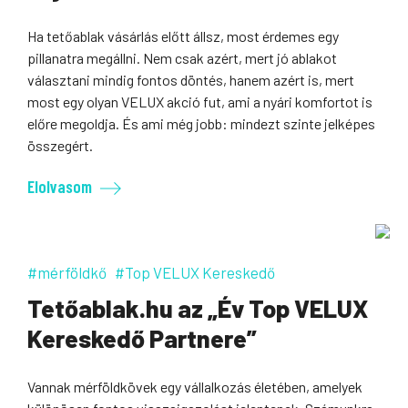
Ha tetőablak vásárlás előtt állsz, most érdemes egy
pillanatra megállni. Nem csak azért, mert jó ablakot
választani mindig fontos döntés, hanem azért is, mert
most egy olyan VELUX akció fut, ami a nyári komfortot is
előre megoldja. És ami még jobb: mindezt szinte jelképes
összegért.
Elolvasom
#mérföldkő
#Top VELUX Kereskedő
Tetőablak.hu az „Év Top VELUX
Kereskedő Partnere”
Vannak mérföldkövek egy vállalkozás életében, amelyek