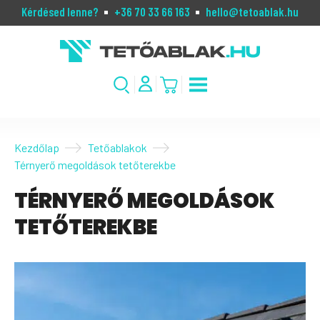
Kérdésed lenne?
+36 70 33 66 163
hello@tetoablak.hu
Kezdőlap
Tetőablakok
Térnyerő megoldások tetőterekbe
TÉRNYERŐ MEGOLDÁSOK
TETŐTEREKBE