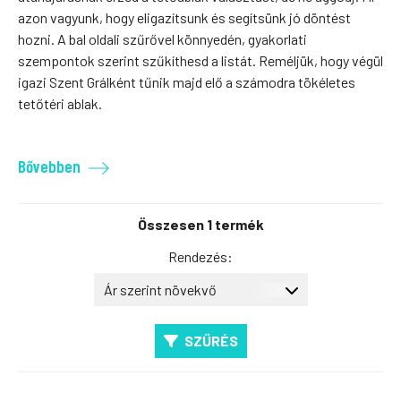
azon vagyunk, hogy eligazítsunk és segítsünk jó döntést
hozni. A bal oldali szűrővel könnyedén, gyakorlati
szempontok szerint szűkíthesd a listát. Reméljük, hogy végül
igazi Szent Grálként tűnik majd elő a számodra tökéletes
tetőtéri ablak.
Bővebben
Összesen 1 termék
Rendezés:
SZŰRÉS