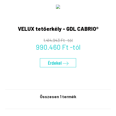
VELUX tetőerkély - GDL CABRIO®
1.414.943 Ft -tól
990.460 Ft -tól
Érdekel
Összesen 1 termék