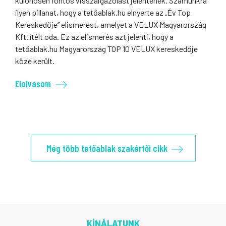
különösen fontos visszaigazolást jelentenek. Számunkra
ilyen pillanat, hogy a tetőablak.hu elnyerte az „Év Top
Kereskedője” elismerést, amelyet a VELUX Magyarország
Kft. ítélt oda. Ez az elismerés azt jelenti, hogy a
tetőablak.hu Magyarország TOP 10 VELUX kereskedője
közé került.
Elolvasom
Még több tetőablak szakértői cikk
KÍNÁLATUNK