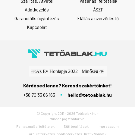
Szállítás, Átvétel
Vásárlási feltételek
Adatkezelés
ÁSZF
Garanciális ügyintézés
Elállás a szerződéstől
Kapcsolat
Kérdésed lenne? Keresd szakértőinket!
+36 70 33 66 163
hello@tetoablak.hu
© Copyright 2011 - 2026 Tétőablak.hu -
Minden jog fenntartva!
Felhasználási feltételek
Süti beállítások
Impresszum
Arculattervezés, honlaptervezés:
Kratív Vonalak