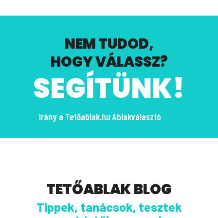
NEM TUDOD,
HOGY VÁLASSZ?
SEGÍTÜNK!
Irány a Tetőablak.hu Ablakválasztó
TETŐABLAK BLOG
Tippek, tanácsok, tesztek