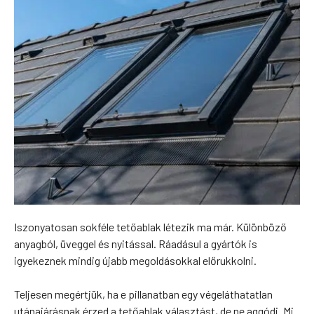
Iszonyatosan sokféle tetőablak létezik ma már. Különböző
anyagból, üveggel és nyitással. Ráadásul a gyártók is
igyekeznek mindig újabb megoldásokkal előrukkolni.
Teljesen megértjük, ha e pillanatban egy végeláthatatlan
utánajárásnak érzed a tetőablak választást, de ne aggódj. Mi