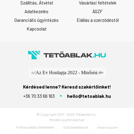
Szállítás, Átvétel
Vásárlási feltételek
Adatkezelés
ÁSZF
Garanciális ügyintézés
Elállás a szerződéstől
Kapcsolat
Kérdésed lenne? Keresd szakértőinket!
+36 70 33 66 163
hello@tetoablak.hu
© Copyright 2011 - 2026 Tétőablak.hu -
Minden jog fenntartva!
Felhasználási feltételek
Süti beállítások
Impresszum