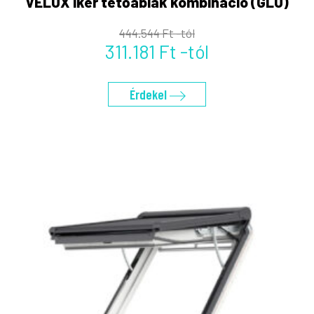
VELUX iker tetőablak kombináció (GLU)
444.544 Ft -tól
311.181 Ft -tól
Érdekel