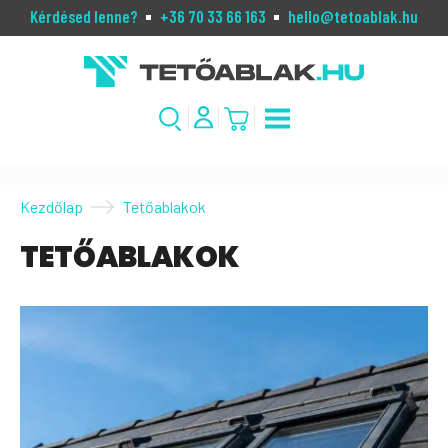
Kérdésed lenne?
+36 70 33 66 163
hello@tetoablak.hu
Kezdőlap
Tetőablakok
TETŐABLAKOK