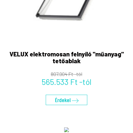
VELUX elektromosan felnyíló "műanyag"
tetőablak
807.904 Ft -tól
565.533 Ft -tól
Érdekel