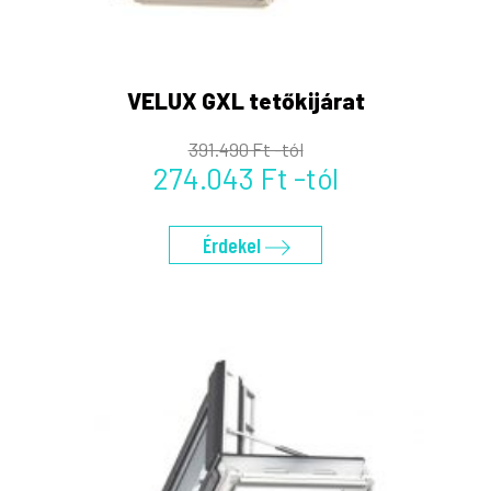
VELUX GXL tetőkijárat
391.490 Ft -tól
274.043 Ft -tól
Érdekel