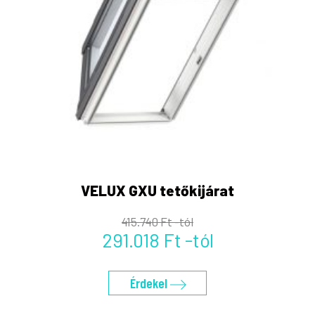
VELUX GXU tetőkijárat
415.740 Ft -tól
291.018 Ft -tól
Érdekel