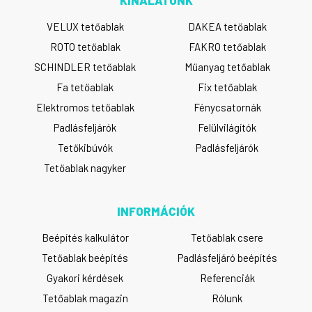
KÍNÁLATUNK
VELUX tetőablak
DAKEA tetőablak
ROTO tetőablak
FAKRO tetőablak
SCHINDLER tetőablak
Műanyag tetőablak
Fa tetőablak
Fix tetőablak
Elektromos tetőablak
Fénycsatornák
Padlásfeljárók
Felülvilágítók
Tetőkibúvók
Padlásfeljárók
Tetőablak nagyker
INFORMÁCIÓK
Beépítés kalkulátor
Tetőablak csere
Tetőablak beépítés
Padlásfeljáró beépítés
Gyakori kérdések
Referenciák
Tetőablak magazin
Rólunk