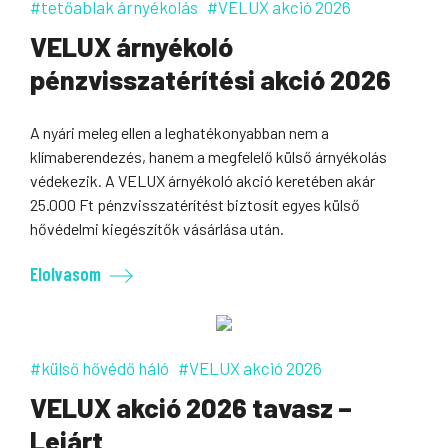
#tetőablak árnyékolás
#VELUX akció 2026
VELUX árnyékoló
pénzvisszatérítési akció 2026
A nyári meleg ellen a leghatékonyabban nem a
klímaberendezés, hanem a megfelelő külső árnyékolás
védekezik. A VELUX árnyékoló akció keretében akár
25.000 Ft pénzvisszatérítést biztosít egyes külső
hővédelmi kiegészítők vásárlása után.
Elolvasom
#külső hővédő háló
#VELUX akció 2026
VELUX akció 2026 tavasz –
Lejárt