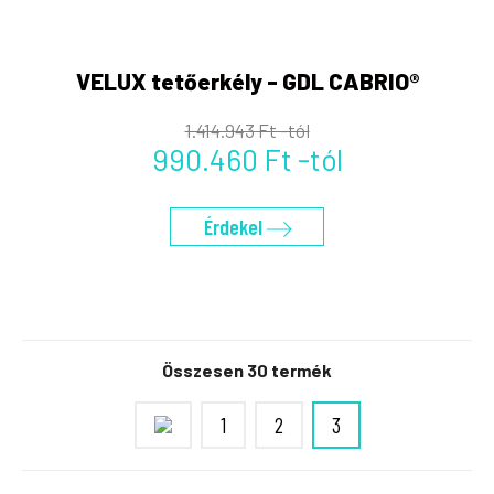
VELUX tetőerkély - GDL CABRIO®
1.414.943 Ft -tól
990.460 Ft -tól
Érdekel
Összesen 30 termék
1
2
3