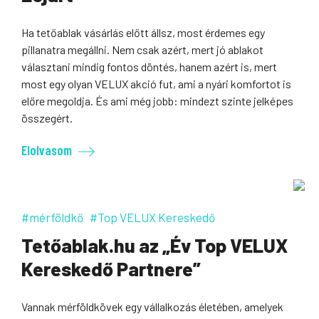
Ha tetőablak vásárlás előtt állsz, most érdemes egy
pillanatra megállni. Nem csak azért, mert jó ablakot
választani mindig fontos döntés, hanem azért is, mert
most egy olyan VELUX akció fut, ami a nyári komfortot is
előre megoldja. És ami még jobb: mindezt szinte jelképes
összegért.
Elolvasom
#mérföldkő
#Top VELUX Kereskedő
Tetőablak.hu az „Év Top VELUX
Kereskedő Partnere”
Vannak mérföldkövek egy vállalkozás életében, amelyek