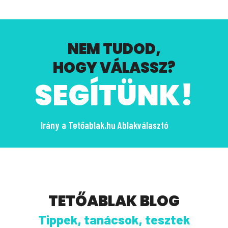
NEM TUDOD,
HOGY VÁLASSZ?
SEGÍTÜNK!
Irány a Tetőablak.hu Ablakválasztó
TETŐABLAK BLOG
Tippek, tanácsok, tesztek