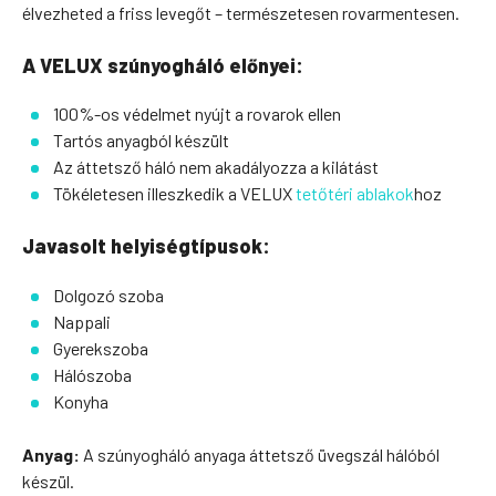
élvezheted a friss levegőt – természetesen rovarmentesen.
A VELUX szúnyogháló előnyei:
100%-os védelmet nyújt a rovarok ellen
Tartós anyagból készült
Az áttetsző háló nem akadályozza a kilátást
Tökéletesen illeszkedik a VELUX
tetőtéri ablakok
hoz
Javasolt helyiségtípusok:
Dolgozó szoba
Nappali
Gyerekszoba
Hálószoba
Konyha
Anyag:
A szúnyogháló anyaga áttetsző üvegszál hálóból
készül.