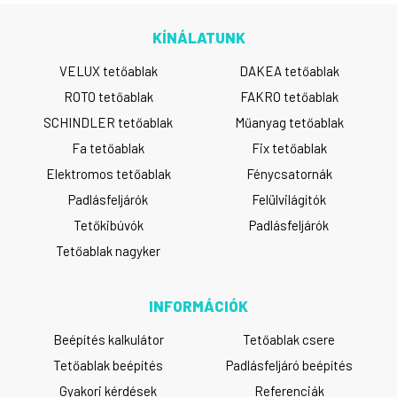
KÍNÁLATUNK
VELUX tetőablak
DAKEA tetőablak
ROTO tetőablak
FAKRO tetőablak
SCHINDLER tetőablak
Műanyag tetőablak
Fa tetőablak
Fix tetőablak
Elektromos tetőablak
Fénycsatornák
Padlásfeljárók
Felülvilágítók
Tetőkibúvók
Padlásfeljárók
Tetőablak nagyker
INFORMÁCIÓK
Beépítés kalkulátor
Tetőablak csere
Tetőablak beépítés
Padlásfeljáró beépítés
Gyakori kérdések
Referenciák