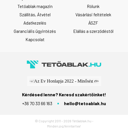
Tetőablak magazin
Rólunk
Szállítás, Átvétel
Vásárlási feltételek
Adatkezelés
ÁSZF
Garanciális ügyintézés
Elállás a szerződéstől
Kapcsolat
Kérdésed lenne? Keresd szakértőinket!
+36 70 33 66 163
hello@tetoablak.hu
© Copyright 2011 - 2026 Tétőablak.hu -
Minden jog fenntartva!