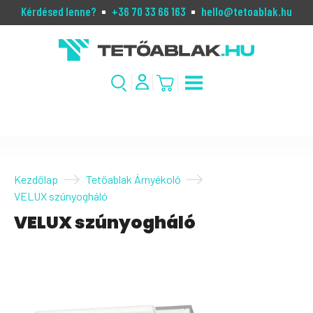
Kérdésed lenne?
+36 70 33 66 163
hello@tetoablak.hu
Kezdőlap
Tetőablak Árnyékoló
VELUX szúnyogháló
VELUX szúnyogháló