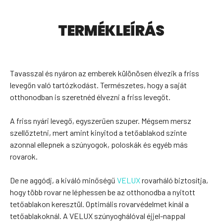
TERMÉKLEÍRÁS
Tavasszal és nyáron az emberek különösen élvezik a friss
levegőn való tartózkodást. Természetes, hogy a saját
otthonodban is szeretnéd élvezni a friss levegőt.
A friss nyári levegő, egyszerűen szuper. Mégsem mersz
szellőztetni, mert amint kinyitod a tetőablakod szinte
azonnal ellepnek a szúnyogok, poloskák és egyéb más
rovarok.
De ne aggódj, a kiváló minőségű
VELUX
rovarháló biztosítja,
hogy több rovar ne léphessen be az otthonodba a nyitott
tetőablakon keresztül. Optimális rovarvédelmet kínál a
tetőablakoknál. A VELUX szúnyoghálóval éjjel-nappal