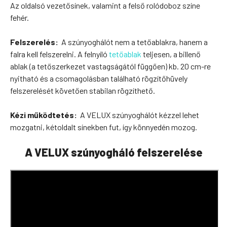
Az oldalsó vezetősínek, valamint a felső rolódoboz színe
fehér.
Felszerelés:
A szúnyoghálót nem a tetőablakra, hanem a
falra kell felszerelni. A felnyíló
tetőablak
teljesen, a billenő
ablak (a tetőszerkezet vastagságától függően) kb. 20 cm-re
nyitható és a csomagolásban található rögzítőhüvely
felszerelését követően stabilan rögzíthető.
Kézi működtetés:
A VELUX szúnyoghálót kézzel lehet
mozgatni, kétoldalt sínekben fut, így könnyedén mozog.
A VELUX szúnyogháló felszerelése