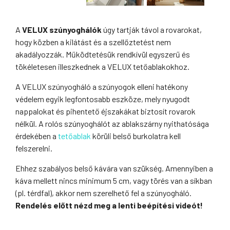
A
VELUX szúnyoghálók
úgy tartják távol a rovarokat,
hogy közben a kilátást és a szellőztetést nem
akadályozzák. Működtetésük rendkívül egyszerű és
tökéletesen illeszkednek a VELUX tetőablakokhoz.
A VELUX szúnyogháló a szúnyogok elleni hatékony
védelem egyik legfontosabb eszköze, mely nyugodt
nappalokat és pihentető éjszakákat biztosít rovarok
nélkül. A rolós szúnyoghálót az ablakszárny nyithatósága
érdekében a
tetőablak
körüli belső burkolatra kell
felszerelni.
Ehhez szabályos belső kávára van szükség. Amennyiben a
káva mellett nincs minimum 5 cm, vagy törés van a síkban
(pl. térdfal), akkor nem szerelhető fel a szúnyogháló.
Rendelés előtt nézd meg a lenti beépítési videót!