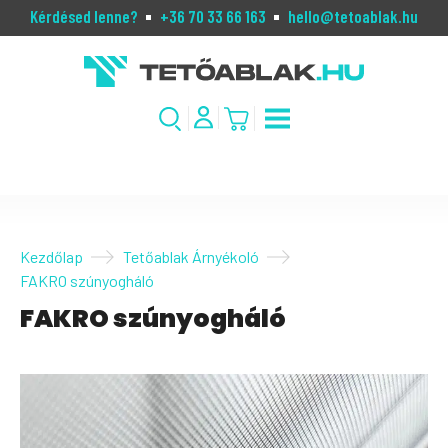
Kérdésed lenne?
+36 70 33 66 163
hello@tetoablak.hu
Kezdőlap
Tetőablak Árnyékoló
FAKRO szúnyogháló
FAKRO szúnyogháló