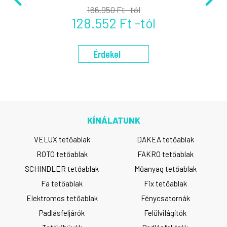
166.950 Ft -tól
128.552 Ft -tól
Érdekel
KÍNÁLATUNK
VELUX tetőablak
DAKEA tetőablak
ROTO tetőablak
FAKRO tetőablak
SCHINDLER tetőablak
Műanyag tetőablak
Fa tetőablak
Fix tetőablak
Elektromos tetőablak
Fénycsatornák
Padlásfeljárók
Felülvilágítók