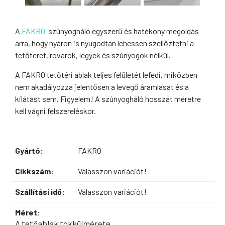
A
FAKRO
szúnyogháló egyszerű és hatékony megoldás
arra, hogy nyáron is nyugodtan lehessen szellőztetni a
tetőteret, rovarok, legyek és szúnyogok nélkül.
A FAKRO tetőtéri ablak teljes felületét lefedi, miközben
nem akadályozza jelentősen a levegő áramlását és a
kilátást sem. Figyelem! A szúnyogháló hosszát méretre
kell vágni felszereléskor.
Gyártó:
FAKRO
Cikkszám:
Válasszon variációt!
Szállítási idő:
Válasszon variációt!
Méret:
A tetőablak tokkülmérete.