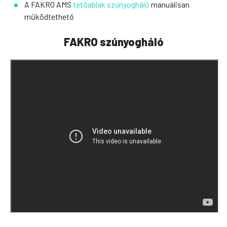
A FAKRO AMS
tetőablak szúnyogháló
manuálisan
működtethető
FAKRO szúnyogháló