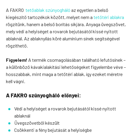
A FAKRO
tetőablak szúnyogháló
az egyetlen a belső
kiegészítő tartozékok között, melyet nem a
tetőtéri ablakra
rögzítünk, hanem a belső borítás síkjára. Anyaga üvegszövet,
mely védi a helyiséget a rovarok bejutásától kissé nyitott
ablaknál. Az ablaknyílás köré alumínium sínek segítségével
rögzíthető.
Figyelem!
A termék csomagolásában található lefutósínek –
a különböző kávakialakítási lehetőségeket figyelembe véve –
hosszabbak, mint maga a tetőtéri ablak, így ezeket méretre
kell vágni.
A FAKRO szúnyogháló előnyei:
Védi a helyiséget a rovarok bejutásától kissé nyitott
ablaknál
Üvegszövetből készült
Csökkenti a fény bejutását a helyiségbe