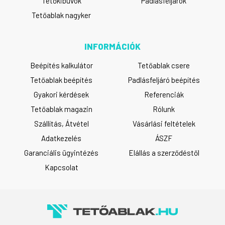
Tetőkibúvók
Padlásfeljárók
Tetőablak nagyker
INFORMÁCIÓK
Beépítés kalkulátor
Tetőablak csere
Tetőablak beépítés
Padlásfeljáró beépítés
Gyakori kérdések
Referenciák
Tetőablak magazin
Rólunk
Szállítás, Átvétel
Vásárlási feltételek
Adatkezelés
ÁSZF
Garanciális ügyintézés
Elállás a szerződéstől
Kapcsolat