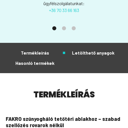
ügyfélszolgálatunkat:
+36 70 33 66 163
Termékleírás
Letölthető anyagok
Hasonló termékek
TERMÉKLEÍRÁS
FAKRO szúnyogháló tetőtéri ablakhoz – szabad
szellőzés rovarok nélkül