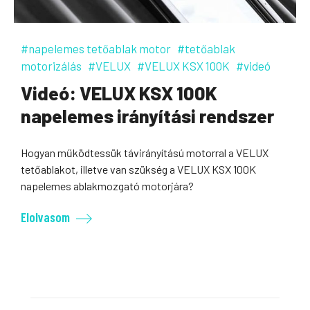
#napelemes tetőablak motor
#tetőablak
motorizálás
#VELUX
#VELUX KSX 100K
#videó
Videó: VELUX KSX 100K
napelemes irányítási rendszer
Hogyan működtessük távirányítású motorral a VELUX
tetőablakot, illetve van szükség a VELUX KSX 100K
napelemes ablakmozgató motorjára?
Elolvasom