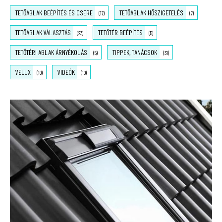
TETŐABLAK BEÉPÍTÉS ÉS CSERE
TETŐABLAK HŐSZIGETELÉS
(17)
(7)
TETŐABLAK VÁLASZTÁS
TETŐTÉR BEÉPÍTÉS
(23)
(5)
TETŐTÉRI ABLAK ÁRNYÉKOLÁS
TIPPEK, TANÁCSOK
(5)
(31)
VELUX
VIDEÓK
(10)
(10)