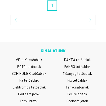
1
KÍNÁLATUNK
VELUX tetőablak
DAKEA tetőablak
ROTO tetőablak
FAKRO tetőablak
SCHINDLER tetőablak
Műanyag tetőablak
Fa tetőablak
Fix tetőablak
Elektromos tetőablak
Fénycsatornák
Padlásfeljárók
Felülvilágítók
Tetőkibúvók
Padlásfeljárók