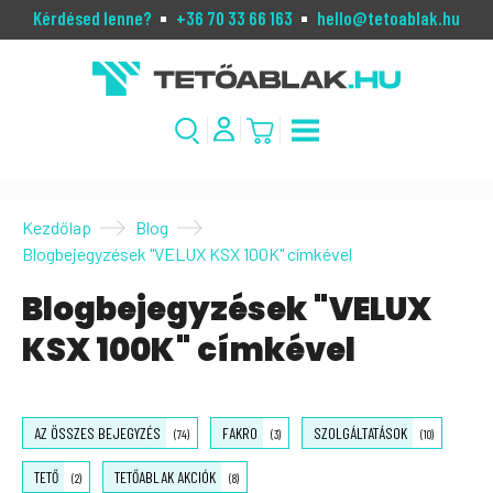
Kérdésed lenne?
+36 70 33 66 163
hello@tetoablak.hu
Kezdőlap
Blog
Blogbejegyzések "VELUX KSX 100K" címkével
Blogbejegyzések "VELUX
KSX 100K" címkével
AZ ÖSSZES BEJEGYZÉS
FAKRO
SZOLGÁLTATÁSOK
(74)
(3)
(10)
TETŐ
TETŐABLAK AKCIÓK
(2)
(8)