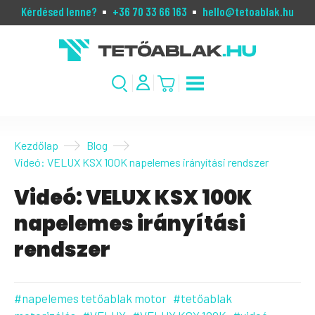
Kérdésed lenne?
+36 70 33 66 163
hello@tetoablak.hu
Kezdőlap
Blog
Videó: VELUX KSX 100K napelemes irányítási rendszer
Videó: VELUX KSX 100K
napelemes irányítási
rendszer
#napelemes tetőablak motor
#tetőablak