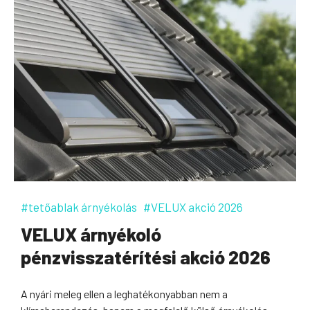
#tetőablak árnyékolás
#VELUX akció 2026
VELUX árnyékoló
pénzvisszatérítési akció 2026
A nyári meleg ellen a leghatékonyabban nem a