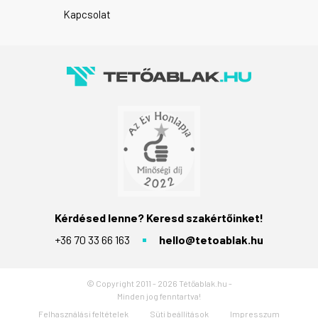
Kapcsolat
Kérdésed lenne? Keresd szakértőinket!
+36 70 33 66 163
hello@tetoablak.hu
© Copyright 2011 - 2026 Tétőablak.hu -
Minden jog fenntartva!
Felhasználási feltételek
Süti beállítások
Impresszum