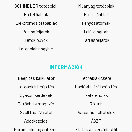
SCHINDLER tetőablak
Műanyag tetőablak
Fa tetőablak
Fix tetőablak
Elektromos tetőablak
Fénycsatornák
Padlásfeljárók
Felülvilágítók
Tetőkibúvók
Padlásfeljárók
Tetőablak nagyker
INFORMÁCIÓK
Beépítés kalkulátor
Tetőablak csere
Tetőablak beépítés
Padlásfeljáró beépítés
Gyakori kérdések
Referenciák
Tetőablak magazin
Rólunk
Szállítás, Átvétel
Vásárlási feltételek
Adatkezelés
ÁSZF
Garanciális ügyintézés
Elállás a szerződéstől