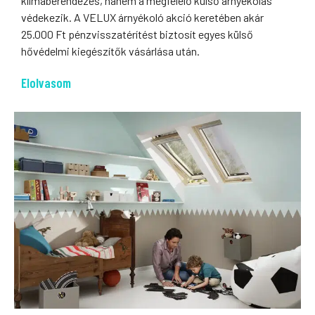
klímaberendezés, hanem a megfelelő külső árnyékolás
védekezik. A VELUX árnyékoló akció keretében akár
25.000 Ft pénzvisszatérítést biztosít egyes külső
hővédelmi kiegészítők vásárlása után.
Elolvasom