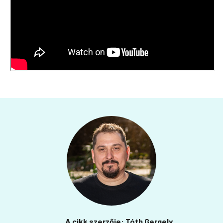
A cikk szerzője: Tóth Gergely