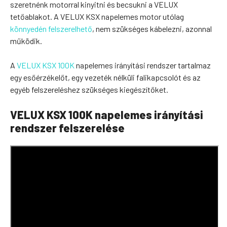
szeretnénk motorral kinyitni és becsukni a VELUX
tetőablakot. A VELUX KSX napelemes motor utólag
könnyedén felszerelhető
, nem szükséges kábelezni, azonnal
működik.
A
VELUX KSX 100K
napelemes irányítási rendszer tartalmaz
egy esőérzékelőt, egy vezeték nélküli falikapcsolót és az
egyéb felszereléshez szükséges kiegészítőket.
VELUX KSX 100K napelemes irányítási
rendszer felszerelése