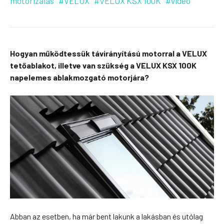
motorizálás
#VELUX
#VELUX KSX 100K
#videó
Hogyan működtessük távirányítású motorral a VELUX
tetőablakot, illetve van szükség a VELUX KSX 100K
napelemes ablakmozgató motorjára?
Abban az esetben, ha már bent lakunk a lakásban és utólag