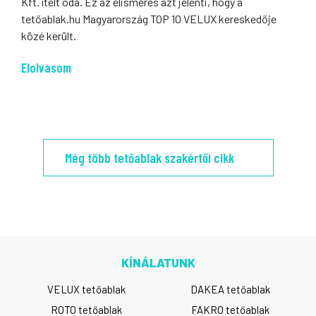
Kft. ítélt oda. Ez az elismerés azt jelenti, hogy a
tetőablak.hu Magyarország TOP 10 VELUX kereskedője
közé került.
Elolvasom
Még több tetőablak szakértői cikk
KÍNÁLATUNK
VELUX tetőablak
DAKEA tetőablak
ROTO tetőablak
FAKRO tetőablak