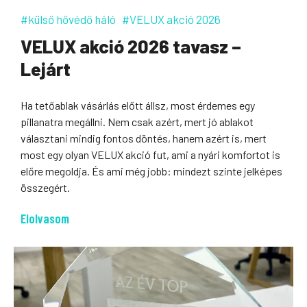
#külső hővédő háló
#VELUX akció 2026
VELUX akció 2026 tavasz –
Lejárt
Ha tetőablak vásárlás előtt állsz, most érdemes egy
pillanatra megállni. Nem csak azért, mert jó ablakot
választani mindig fontos döntés, hanem azért is, mert
most egy olyan VELUX akció fut, ami a nyári komfortot is
előre megoldja. És ami még jobb: mindezt szinte jelképes
összegért.
Elolvasom