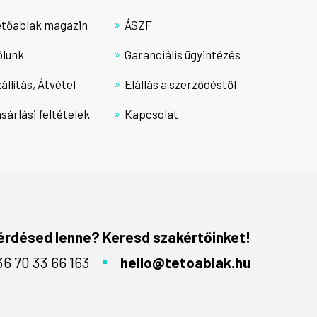
etőablak magazin
ÁSZF
ólunk
Garanciális ügyintézés
állítás, Átvétel
Elállás a szerződéstől
sárlási feltételek
Kapcsolat
érdésed lenne? Keresd szakértőinket!
36 70 33 66 163
hello@tetoablak.hu