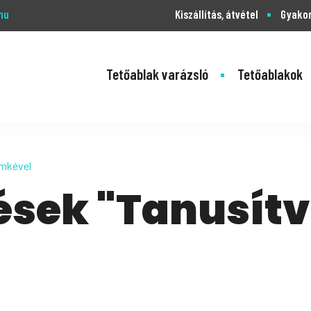
hu
Kiszállítás, átvétel
Gyakor
Tetőablak varázsló
Tetőablakok
ímkével
ések "Tanusít