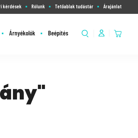
i kérdések
Rólunk
Tetőablak tudástár
Árajánlat
Árnyékolók
Beépítés
vány"