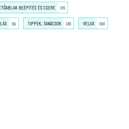
ETŐABLAK BEÉPÍTÉS ÉS CSERE
(17)
OLÁS
TIPPEK, TANÁCSOK
VELUX
(5)
(31)
(10)