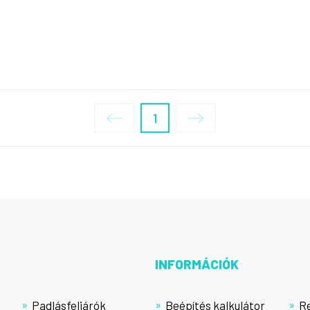
1
INFORMÁCIÓK
Padlásfeljárók
Beépítés kalkulátor
R