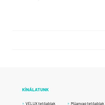
KÍNÁLATUNK
VELUX tetőablak
Műanyag tetőablak