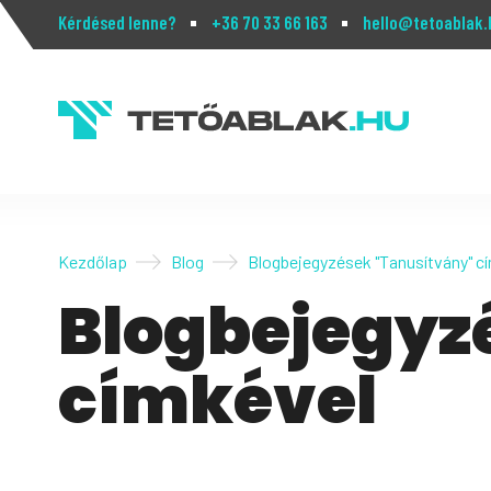
Kérdésed lenne?
+36 70 33 66 163
hello@tetoablak.
Kezdőlap
Blog
Blogbejegyzések "Tanusítvány" c
Blogbejegyz
címkével