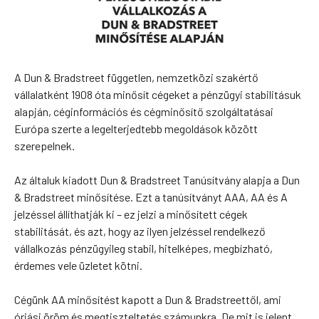
A Dun & Bradstreet független, nemzetközi szakértő
vállalatként 1908 óta minősít cégeket a pénzügyi stabilitásuk
alapján, céginformációs és cégminősítő szolgáltatásai
Európa szerte a legelterjedtebb megoldások között
szerepelnek.
Az általuk kiadott Dun & Bradstreet Tanúsítvány alapja a Dun
& Bradstreet minősítése. Ezt a tanúsítványt AAA, AA és A
jelzéssel állíthatják ki – ez jelzi a minősített cégek
stabilitását, és azt, hogy az ilyen jelzéssel rendelkező
vállalkozás pénzügyileg stabil, hitelképes, megbízható,
érdemes vele üzletet kötni.
Cégünk AA minősítést kapott a Dun & Bradstreettől, ami
óriási öröm és megtiszteltetés számunkra. De mit is jelent