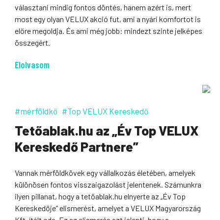
választani mindig fontos döntés, hanem azért is, mert
most egy olyan VELUX akció fut, ami a nyári komfortot is
előre megoldja. És ami még jobb: mindezt szinte jelképes
összegért.
Elolvasom
#mérföldkő
#Top VELUX Kereskedő
Tetőablak.hu az „Év Top VELUX
Kereskedő Partnere”
Vannak mérföldkövek egy vállalkozás életében, amelyek
különösen fontos visszaigazolást jelentenek. Számunkra
ilyen pillanat, hogy a tetőablak.hu elnyerte az „Év Top
Kereskedője” elismerést, amelyet a VELUX Magyarország
Kft. ítélt oda. Ez az elismerés azt jelenti, hogy a