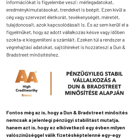
információkat is figyelembe veszi: mérlegadatokat,
eredménykimutatásokat, trendeket is beépít. Ezen kívül a
cég vagy szervezet életkorát, tevékenységét, méretét,
tulajdonosait, azok kapcsolódásait is. És az sem kerüli el a
figyelmüket, hogy az adott vállalkozás késve vagy időben
szokta-e kiegyenlíteni a számláit. Ezeken túl a rendszer a
végrehajtási adatokat, sajtóhíreket is hozzáteszi a Dun &
Bradstreet minősítéshez.
Fontos még az is, hogy a Dun & Bradstreet minősítés
nemcsak a jelenlegi pénzügyi stabilitást mutatja,
hanem azt is, hogy ez elkövetkező egy évben milyen
valószínűséggel válik fizetésképtelenné egy-egy