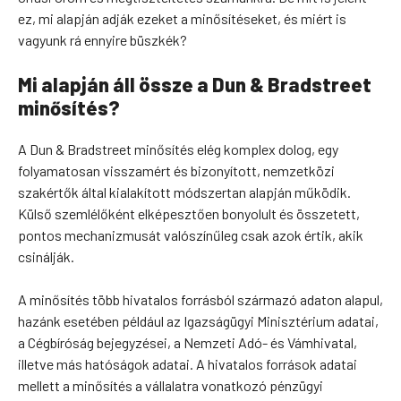
ez, mi alapján adják ezeket a minősítéseket, és miért is
vagyunk rá ennyire büszkék?
Mi alapján áll össze a Dun & Bradstreet
minősítés?
A Dun & Bradstreet minősítés elég komplex dolog, egy
folyamatosan visszamért és bizonyított, nemzetközi
szakértők által kialakított módszertan alapján működik.
Külső szemlélőként elképesztően bonyolult és összetett,
pontos mechanizmusát valószínűleg csak azok értik, akik
csinálják.
A minősítés több hivatalos forrásból származó adaton alapul,
hazánk esetében például az Igazságügyi Minisztérium adatai,
a Cégbíróság bejegyzései, a Nemzeti Adó- és Vámhivatal,
illetve más hatóságok adatai. A hivatalos források adatai
mellett a minősítés a vállalatra vonatkozó pénzügyi