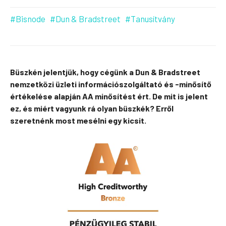
#Bisnode
#Dun & Bradstreet
#Tanusítvány
Büszkén jelentjük, hogy cégünk a Dun & Bradstreet
nemzetközi üzleti információszolgáltató és -minősítő
értékelése alapján AA minősítést ért. De mit is jelent
ez, és miért vagyunk rá olyan büszkék? Erről
szeretnénk most mesélni egy kicsit.