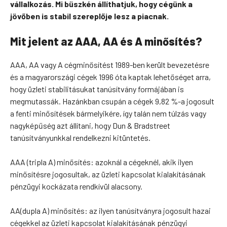
vállalkozás. Mi büszkén állíthatjuk, hogy cégünk a
jövőben is stabil szereplője lesz a piacnak.
Mit jelent az AAA, AA és A minősítés?
AAA, AA vagy A cégminősítést 1989-ben került bevezetésre
és a magyarországi cégek 1996 óta kaptak lehetőséget arra,
hogy üzleti stabilitásukat tanúsítvány formájában is
megmutassák. Hazánkban csupán a cégek 9,82 %-a jogosult
a fenti minősítések bármelyikére, így talán nem túlzás vagy
nagyképűség azt állítani, hogy Dun & Bradstreet
tanúsítványunkkal rendelkezni kitüntetés.
AAA (tripla A) minősítés: azoknál a cégeknél, akik ilyen
minősítésre jogosultak, az üzleti kapcsolat kialakításának
pénzügyi kockázata rendkívül alacsony.
AA(dupla A) minősítés: az ilyen tanúsítványra jogosult hazai
cégekkel az üzleti kapcsolat kialakításának pénzügyi