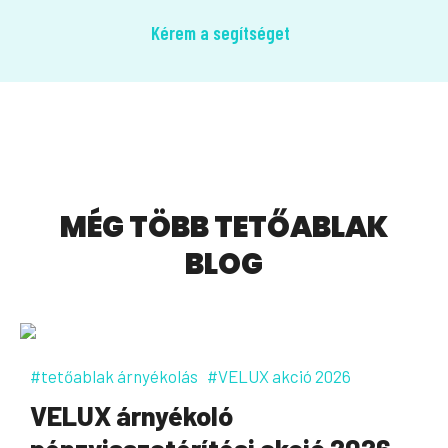
Kérem a segítséget
MÉG TÖBB TETŐABLAK
BLOG
#tetőablak árnyékolás
#VELUX akció 2026
VELUX árnyékoló
pénzvisszatérítési akció 2026