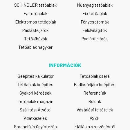
SCHINDLER tetőablak
Műanyag tetőablak
Fa tetőablak
Fix tetőablak
Elektromos tetőablak
Fénycsatornák
Padlásfeljárók
Felülvilágítók
Tetőkibúvók
Padlásfeljárók
Tetőablak nagyker
INFORMÁCIÓK
Beépítés kalkulátor
Tetőablak csere
Tetőablak beépítés
Padlásfeljáró beépítés
Gyakori kérdések
Referenciák
Tetőablak magazin
Rólunk
Szállítás, Átvétel
Vásárlási feltételek
Adatkezelés
ÁSZF
Garanciális ügyintézés
Elállás a szerződéstől