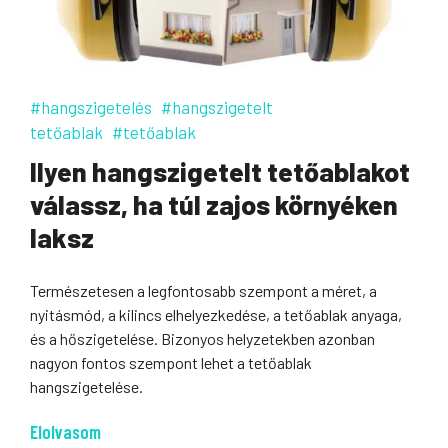
#hangszigetelés
#hangszigetelt
tetőablak
#tetőablak
Ilyen hangszigetelt tetőablakot
válassz, ha túl zajos környéken
laksz
Természetesen a legfontosabb szempont a méret, a
nyitásmód, a kilincs elhelyezkedése, a tetőablak anyaga,
és a hőszigetelése. Bizonyos helyzetekben azonban
nagyon fontos szempont lehet a tetőablak
hangszigetelése.
Elolvasom