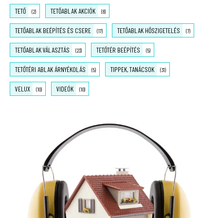
TETŐ
TETŐABLAK AKCIÓK
(2)
(8)
TETŐABLAK BEÉPÍTÉS ÉS CSERE
TETŐABLAK HŐSZIGETELÉS
(17)
(7)
TETŐABLAK VÁLASZTÁS
TETŐTÉR BEÉPÍTÉS
(23)
(5)
TETŐTÉRI ABLAK ÁRNYÉKOLÁS
TIPPEK, TANÁCSOK
(5)
(31)
VELUX
VIDEÓK
(10)
(10)