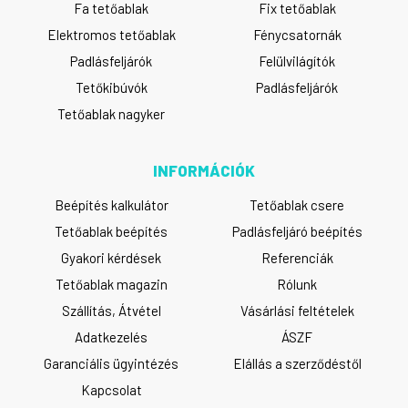
Fa tetőablak
Fix tetőablak
Elektromos tetőablak
Fénycsatornák
Padlásfeljárók
Felülvilágítók
Tetőkibúvók
Padlásfeljárók
Tetőablak nagyker
INFORMÁCIÓK
Beépítés kalkulátor
Tetőablak csere
Tetőablak beépítés
Padlásfeljáró beépítés
Gyakori kérdések
Referenciák
Tetőablak magazin
Rólunk
Szállítás, Átvétel
Vásárlási feltételek
Adatkezelés
ÁSZF
Garanciális ügyintézés
Elállás a szerződéstől
Kapcsolat