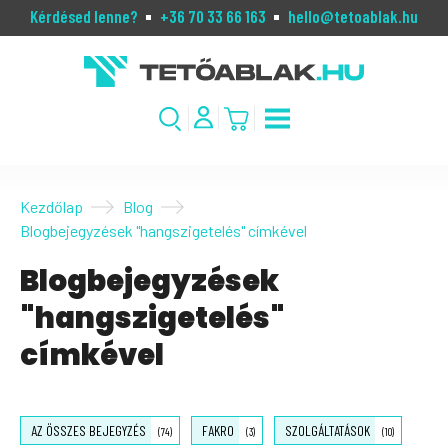
Kérdésed lenne?
+36 70 33 66 163
hello@tetoablak.hu
Kezdőlap
Blog
Blogbejegyzések "hangszigetelés" címkével
Blogbejegyzések
"hangszigetelés"
címkével
AZ ÖSSZES BEJEGYZÉS
FAKRO
SZOLGÁLTATÁSOK
(74)
(3)
(10)