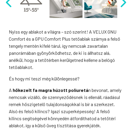
Nyiss egy ablakot a világra – szó szerint! A VELUX GNU
Comfort és a GPU Comfort Plus tetőablak szárnya a felső
tengely mentén kifelé tárul, így nemcsak zavartalan
panorámában gyönyörködhetsz, de ki is állhatsz alá,
anélkül, hogy a tetőtérben kerülgetned kellene a belógó
tetőablakot.
És hogy mi teszi még különlegessé?
A
hőkezelt fa magra húzott poliuretá
n bevonat, amely
nemcsak vízálló, de szennyeződésnek is ellenáll, ráadásul
remek hőszigetelő tulajdonságokkal is bír a szerkezet.
Alsó és felső kilincs? Igazi szuperképesség! A felső
kilincs segítségével könnyedén átfordíthatod a tetőtéri
ablakot, így a külső üveg tisztítása gyerekjáték.