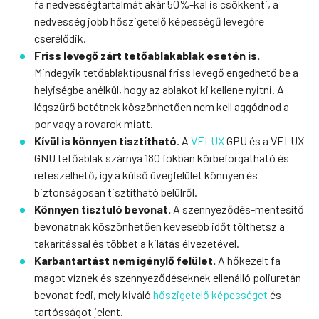
fa nedvességtartalmát akár 50%-kal is csökkenti, a
nedvesség jobb hőszigetelő képességű levegőre
cserélődik.
Friss levegő zárt tetőablakablak esetén is.
Mindegyik tetőablaktípusnál friss levegő engedhető be a
helyiségbe anélkül, hogy az ablakot ki kellene nyitni. A
légszűrő betétnek köszönhetően nem kell aggódnod a
por vagy a rovarok miatt.
Kívül is könnyen tisztítható.
A
VELUX
GPU és a VELUX
GNU tetőablak szárnya 180 fokban körbeforgatható és
reteszelhető, így a külső üvegfelület könnyen és
biztonságosan tisztítható belülről.
Könnyen tisztuló bevonat.
A szennyeződés-mentesítő
bevonatnak köszönhetően kevesebb időt tölthetsz a
takarítással és többet a kilátás élvezetével.
Karbantartást nem igénylő felület.
A hőkezelt fa
magot víznek és szennyeződéseknek ellenálló poliuretán
bevonat fedi, mely kiváló
hőszigetelő képességet
és
tartósságot jelent.