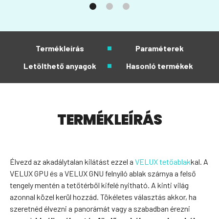
Termékleírás
Paraméterek
Letölthető anyagok
Hasonló termékek
TERMÉKLEÍRÁS
Élvezd az akadálytalan kilátást ezzel a
VELUX tetőablak
kal. A
VELUX GPU és a VELUX GNU felnyíló ablak szárnya a felső
tengely mentén a tetőtérből kifelé nyitható. A kinti világ
azonnal közel kerül hozzád. Tökéletes választás akkor, ha
szeretnéd élvezni a panorámát vagy a szabadban érezni