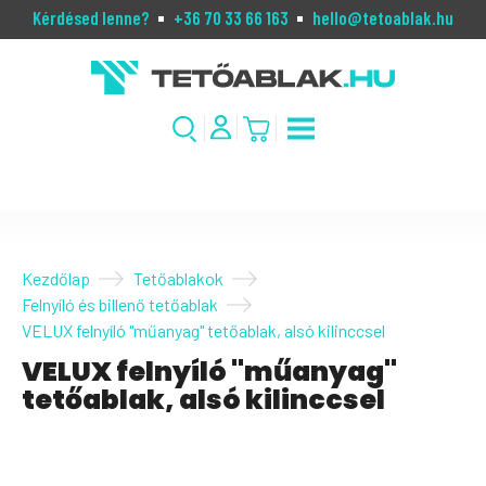
Kérdésed lenne?
+36 70 33 66 163
hello@tetoablak.hu
Kezdőlap
Tetőablakok
Felnyíló és billenő tetőablak
VELUX felnyíló "műanyag" tetőablak, alsó kilinccsel
VELUX felnyíló "műanyag"
tetőablak, alsó kilinccsel