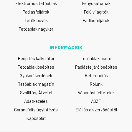
Elektromos tetőablak
Fénycsatornák
Padlásfeljárók
Felülvilágítók
Tetőkibúvók
Padlásfeljárók
Tetőablak nagyker
INFORMÁCIÓK
Beépítés kalkulátor
Tetőablak csere
Tetőablak beépítés
Padlásfeljáró beépítés
Gyakori kérdések
Referenciák
Tetőablak magazin
Rólunk
Szállítás, Átvétel
Vásárlási feltételek
Adatkezelés
ÁSZF
Garanciális ügyintézés
Elállás a szerződéstől
Kapcsolat