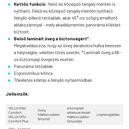
Kettős funkció:
felső és középső tengely mentén is
nyitható. Felső és középső tengely mentén nyitható
felnyíló-billenő tetőablak, akár 45°-os szögig emelhető
ablakszárnnyal – mely akadálymentes panoráma kilátást
biztosít.
Belső laminált üveg a biztonságért*.
Megakadályozza, hogy az üveg darabokra hullva beessen
a helyiségbe, véletlen törés esetén. *Laminált üveg a 66-
os biztonsági üvegezés esetén.
Panoráma tetőablak
Ergonomikus kilincs
Tökéletes kilátás a felnyíló nyitásmódban
Jellemzők:
VELUX GNU
A komplett
Üveg
Comfort,
ablakszerkezet
hőátbocsátási
Léghanggátlás
VELUX GPU
hőátbocsátási
tényező
Comfort Plus
tényezője
GNU – 3 rétegű