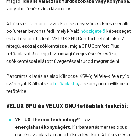
magad.
Ideális választás fürdőszobába vagy konyhába,
vagy ahol fehér szín a kívánatos.
A hőkezelt fa magot víznek és szennyeződéseknek ellenálló
poliuretán bevonat fedi, mely kiváló
hőszigetelő
képességet
és tartósságot jelent. VELUX GNU Comfort tetőablakot 3-
rétegű, esőzaj csökkentéssel, míg a GPU Comfort Plus
tetőablakot 3 rétegű biztonsági üvegezésel és esőzaj
csökkentéssel ellátott üvegezéssel tudod megrendelni.
Panoráma kilátás az alsó kilinccsel 45º-ig felfelé-kifelé nyíló
szárnnyal. Kiállhatsz a
tetőablakba
, a szárny nem nyílik be a
tetőtérbe.
VELUX GPU és VELUX GNU tetőablak funkciói:
VELUX ThermoTechnology™ – az
energiahatékonyságért.
Karbantartásmentes típus
esetén az ablak fa magja hőkezelést kap. A hőkezelés a