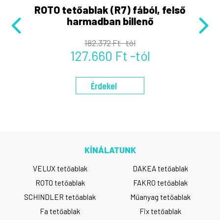
ROTO tetőablak (R7) fából, felső
harmadban billenő
182.372 Ft -tól
127.660 Ft -tól
Érdekel
KÍNÁLATUNK
VELUX tetőablak
DAKEA tetőablak
ROTO tetőablak
FAKRO tetőablak
SCHINDLER tetőablak
Műanyag tetőablak
Fa tetőablak
Fix tetőablak