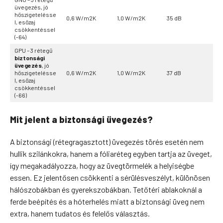
üvegezés, jó
hőszigetelésse
0,6 W/m2K
1,0 W/m2K
35 dB
l, esőzaj
csökkentéssel
(-64)
GPU – 3 rétegű
biztonsági
üvegezés
, jó
hőszigetelésse
0,6 W/m2K
1,0 W/m2K
37 dB
l, esőzaj
csökkentéssel
(-66)
Mit jelent a biztonsági üvegezés?
A biztonsági (rétegragasztott) üvegezés törés esetén nem
hullik szilánkokra, hanem a fóliaréteg egyben tartja az üveget,
így megakadályozza, hogy az üvegtörmelék a helyiségbe
essen. Ez jelentősen csökkenti a sérülésveszélyt, különösen
hálószobákban és gyerekszobákban. Tetőtéri ablakoknál a
ferde beépítés és a hóterhelés miatt a biztonsági üveg nem
extra, hanem tudatos és felelős választás.