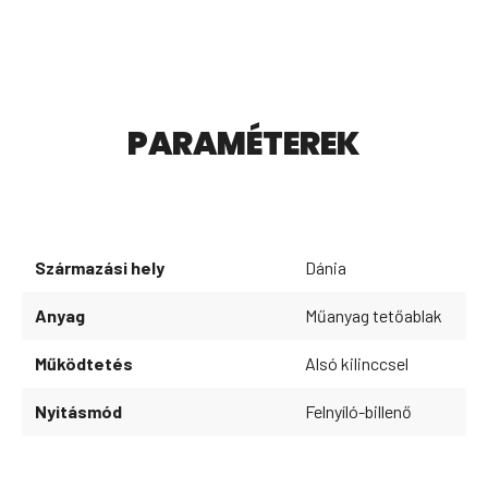
PARAMÉTEREK
Származási hely
Dánia
Anyag
Műanyag tetőablak
Működtetés
Alsó kilinccsel
Nyitásmód
Felnyíló-billenő