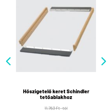
Hőszigetelő keret Schindler
tetőablakhoz
11.763 Ft -tól