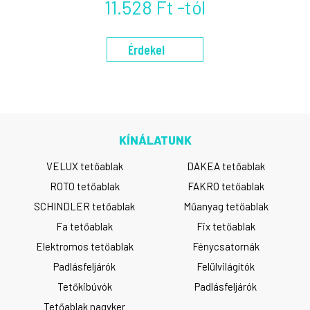
11.528 Ft -tól
Érdekel
KÍNÁLATUNK
VELUX tetőablak
DAKEA tetőablak
ROTO tetőablak
FAKRO tetőablak
SCHINDLER tetőablak
Műanyag tetőablak
Fa tetőablak
Fix tetőablak
Elektromos tetőablak
Fénycsatornák
Padlásfeljárók
Felülvilágítók
Tetőkibúvók
Padlásfeljárók
Tetőablak nagyker