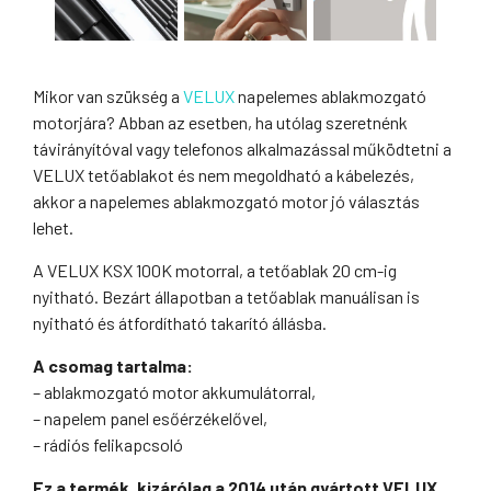
Mikor van szükség a
VELUX
napelemes ablakmozgató
motorjára? Abban az esetben, ha utólag szeretnénk
távirányítóval vagy telefonos alkalmazással működtetni a
VELUX tetőablakot és nem megoldható a kábelezés,
akkor a napelemes ablakmozgató motor jó választás
lehet.
A VELUX KSX 100K motorral, a tetőablak 20 cm-ig
nyitható. Bezárt állapotban a tetőablak manuálisan is
nyitható és átfordítható takarító állásba.
A csomag tartalma:
– ablakmozgató motor akkumulátorral,
– napelem panel esőérzékelővel,
– rádiós felikapcsoló
Ez a termék, kizárólag a 2014 után gyártott VELUX