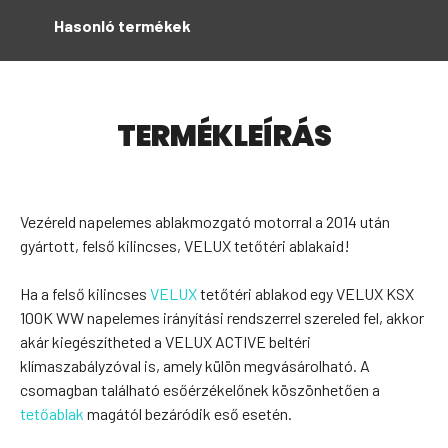
Hasonló termékek
TERMÉKLEÍRÁS
Vezéreld napelemes ablakmozgató motorral a 2014 után
gyártott, felső kilincses, VELUX tetőtéri ablakaid!
Ha a felső kilincses
VELUX
tetőtéri ablakod egy VELUX KSX
100K WW napelemes irányítási rendszerrel szereled fel, akkor
akár kiegészítheted a VELUX ACTIVE beltéri
klímaszabályzóval is, amely külön megvásárolható. A
csomagban található esőérzékelőnek köszönhetően a
tetőablak
magától bezáródik eső esetén.