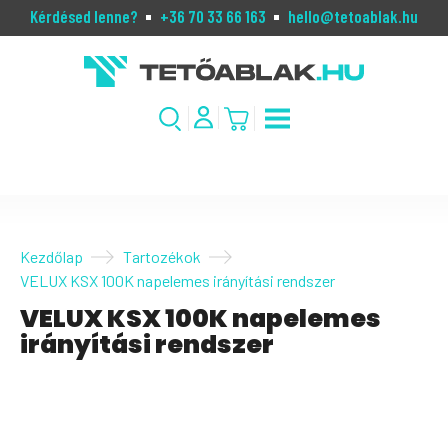
Kérdésed lenne?
+36 70 33 66 163
hello@tetoablak.hu
Kezdőlap
Tartozékok
VELUX KSX 100K napelemes irányítási rendszer
VELUX KSX 100K napelemes
irányítási rendszer