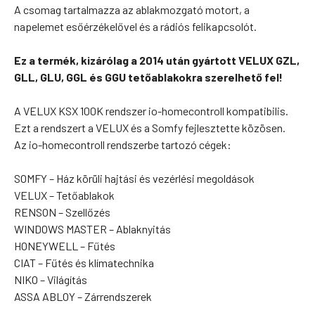
A csomag tartalmazza az ablakmozgató motort, a
napelemet esőérzékelővel és a rádiós felikapcsolót.
Ez a termék, kizárólag a 2014 után gyártott VELUX GZL,
GLL, GLU, GGL és GGU tetőablakokra szerelhető fel!
A VELUX KSX 100K rendszer io-homecontroll kompatibilis.
Ezt a rendszert a VELUX és a Somfy fejlesztette közösen.
Az io-homecontroll rendszerbe tartozó cégek:
SOMFY – Ház körüli hajtási és vezérlési megoldások
VELUX – Tetőablakok
RENSON – Szellőzés
WINDOWS MASTER – Ablaknyitás
HONEYWELL – Fűtés
CIAT – Fűtés és klímatechnika
NIKO – Világítás
ASSA ABLOY – Zárrendszerek