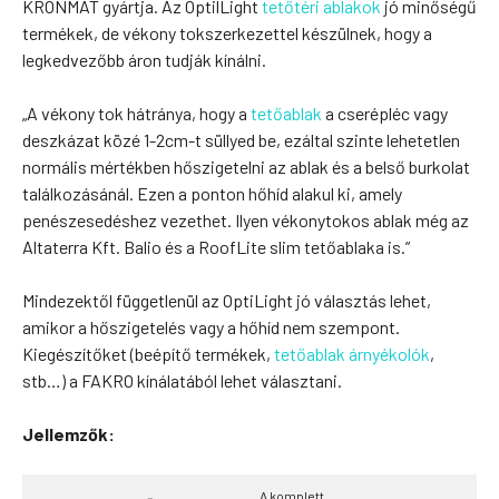
KRONMAT gyártja. Az OptilLight
tetőtéri ablakok
jó minőségű
termékek, de vékony tokszerkezettel készülnek, hogy a
legkedvezőbb áron tudják kínálni.
„A vékony tok hátránya, hogy a
tetőablak
a cserépléc vagy
deszkázat közé 1-2cm-t süllyed be, ezáltal szinte lehetetlen
normális mértékben hőszigetelni az ablak és a belső burkolat
találkozásánál. Ezen a ponton hőhíd alakul ki, amely
penészesedéshez vezethet. Ilyen vékonytokos ablak még az
Altaterra Kft. Balio és a RoofLite slim tetőablaka is.”
Mindezektől függetlenül az OptiLight jó választás lehet,
amikor a hőszigetelés vagy a hőhíd nem szempont.
Kiegészítőket (beépítő termékek,
tetőablak árnyékolók
,
stb…) a FAKRO kínálatából lehet választani.
Jellemzők:
A komplett