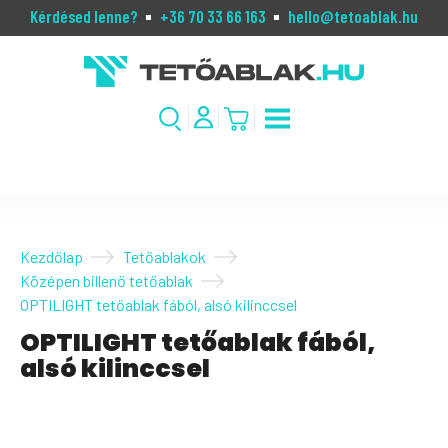
Kérdésed lenne?
+36 70 33 66 163
hello@tetoablak.hu
Kezdőlap
Tetőablakok
Középen billenő tetőablak
OPTILIGHT tetőablak fából, alsó kilinccsel
OPTILIGHT tetőablak fából,
alsó kilinccsel