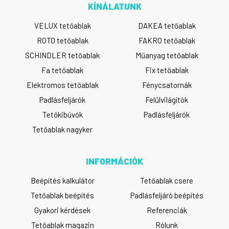
KÍNÁLATUNK
VELUX tetőablak
DAKEA tetőablak
ROTO tetőablak
FAKRO tetőablak
SCHINDLER tetőablak
Műanyag tetőablak
Fa tetőablak
Fix tetőablak
Elektromos tetőablak
Fénycsatornák
Padlásfeljárók
Felülvilágítók
Tetőkibúvók
Padlásfeljárók
Tetőablak nagyker
INFORMÁCIÓK
Beépítés kalkulátor
Tetőablak csere
Tetőablak beépítés
Padlásfeljáró beépítés
Gyakori kérdések
Referenciák
Tetőablak magazin
Rólunk