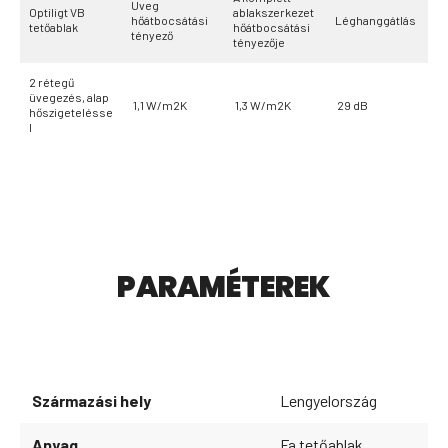
Üveg
Optiligt VB
ablakszerkezet
hőátbocsátási
Léghanggátlás
tetőablak
hőátbocsátási
tényező
tényezője
2 rétegű
üvegezés, alap
1,1 W/m2K
1,3 W/m2K
29 dB
hőszigetelésse
l
PARAMÉTEREK
Származási hely
Lengyelország
Anyag
Fa tetőablak