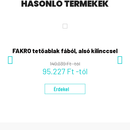
HASONLÓ TERMÉKEK
FAKRO tetőablak fából, alsó kilinccsel
140.039 Ft -tól
95.227 Ft -tól
Érdekel