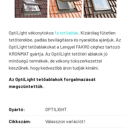
OptiLight vékonytokos
fa tetőablak
. Kizárólag fűtetlen
tetőterekbe, padlás bevilágításra és nyaralóba ajánljuk. Az
OptiLight tetőablakokat a Lengyel FAKRO céghez tartozó
KRONMAT gyártja. Az OptilLight tetőtéri ablakok jó
minőségű termékek, de vékony tokszerkezettel
készülnek, hogy kedvezőbb áron tudják kínálni.
Az OptiLight tetőablakok forgalmazását
megszüntettük.
Gyártó:
OPTILIGHT
Cikkszám:
Válasszon variációt!