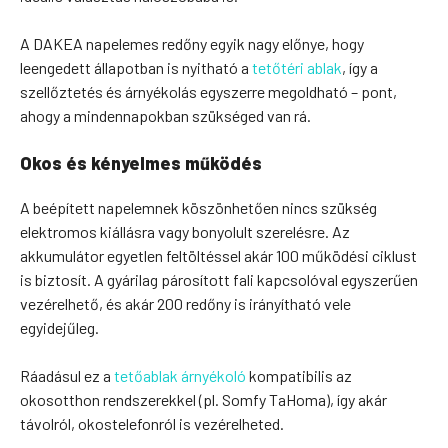
A DAKEA napelemes redőny egyik nagy előnye, hogy
leengedett állapotban is nyitható a
tetőtéri ablak
, így a
szellőztetés és árnyékolás egyszerre megoldható – pont,
ahogy a mindennapokban szükséged van rá.
Okos és kényelmes működés
A beépített napelemnek köszönhetően nincs szükség
elektromos kiállásra vagy bonyolult szerelésre. Az
akkumulátor egyetlen feltöltéssel akár 100 működési ciklust
is biztosít. A gyárilag párosított fali kapcsolóval egyszerűen
vezérelhető, és akár 200 redőny is irányítható vele
egyidejűleg.
Ráadásul ez a
tetőablak árnyékoló
kompatibilis az
okosotthon rendszerekkel (pl. Somfy TaHoma), így akár
távolról, okostelefonról is vezérelheted.