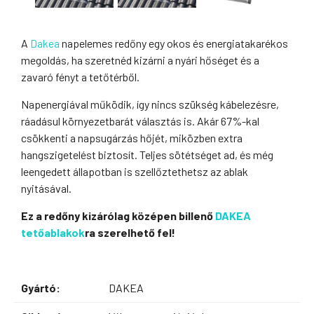
A
Dakea
napelemes redőny egy okos és energiatakarékos
megoldás, ha szeretnéd kizárni a nyári hőséget és a
zavaró fényt a tetőtérből.
Napenergiával működik, így nincs szükség kábelezésre,
ráadásul környezetbarát választás is. Akár 67%-kal
csökkenti a napsugárzás hőjét, miközben extra
hangszigetelést biztosít. Teljes sötétséget ad, és még
leengedett állapotban is szellőztethetsz az ablak
nyitásával.
Ez a redőny kizárólag középen billenő
DAKEA
tetőablakok
ra szerelhető fel!
Gyártó:
DAKEA