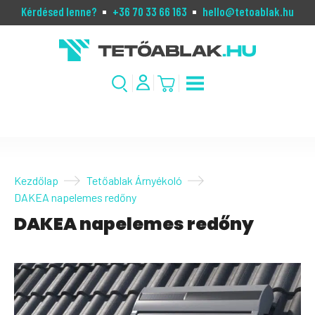
Kérdésed lenne?
+36 70 33 66 163
hello@tetoablak.hu
Kezdőlap
Tetőablak Árnyékoló
DAKEA napelemes redőny
DAKEA napelemes redőny