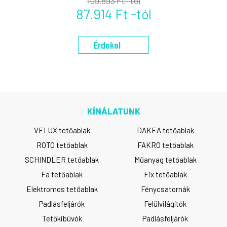
109.893 Ft -tól
87.914 Ft -tól
Érdekel
KÍNÁLATUNK
VELUX tetőablak
DAKEA tetőablak
ROTO tetőablak
FAKRO tetőablak
SCHINDLER tetőablak
Műanyag tetőablak
Fa tetőablak
Fix tetőablak
Elektromos tetőablak
Fénycsatornák
Padlásfeljárók
Felülvilágítók
Tetőkibúvók
Padlásfeljárók