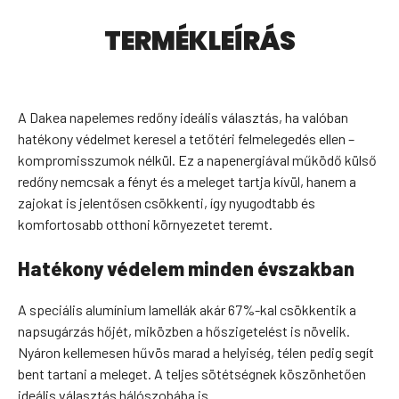
TERMÉKLEÍRÁS
A Dakea napelemes redőny ideális választás, ha valóban
hatékony védelmet keresel a tetőtéri felmelegedés ellen –
kompromisszumok nélkül. Ez a napenergiával működő külső
redőny nemcsak a fényt és a meleget tartja kívül, hanem a
zajokat is jelentősen csökkenti, így nyugodtabb és
komfortosabb otthoni környezetet teremt.
Hatékony védelem minden évszakban
A speciális alumínium lamellák akár 67%-kal csökkentik a
napsugárzás hőjét, miközben a hőszigetelést is növelik.
Nyáron kellemesen hűvös marad a helyiség, télen pedig segít
bent tartani a meleget. A teljes sötétségnek köszönhetően
ideális választás hálószobába is.