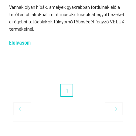
Vannak olyan hibák, amelyek gyakrabban fordulnak elő a
tetőtéri ablakoknál, mint mások: fussuk át együtt ezeket
a régebbi tetőablakok túlnyomó többségét jegyző VELUX
termékeinél.
Elolvasom
1