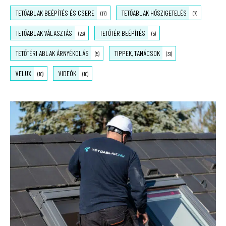
TETŐABLAK BEÉPÍTÉS ÉS CSERE
TETŐABLAK HŐSZIGETELÉS
(17)
(7)
TETŐABLAK VÁLASZTÁS
TETŐTÉR BEÉPÍTÉS
(23)
(5)
TETŐTÉRI ABLAK ÁRNYÉKOLÁS
TIPPEK, TANÁCSOK
(5)
(31)
VELUX
VIDEÓK
(10)
(10)