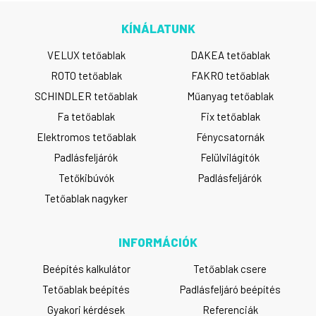
KÍNÁLATUNK
VELUX tetőablak
DAKEA tetőablak
ROTO tetőablak
FAKRO tetőablak
SCHINDLER tetőablak
Műanyag tetőablak
Fa tetőablak
Fix tetőablak
Elektromos tetőablak
Fénycsatornák
Padlásfeljárók
Felülvilágítók
Tetőkibúvók
Padlásfeljárók
Tetőablak nagyker
INFORMÁCIÓK
Beépítés kalkulátor
Tetőablak csere
Tetőablak beépítés
Padlásfeljáró beépítés
Gyakori kérdések
Referenciák