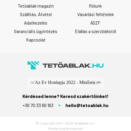
Tetőablak magazin
Rólunk
Szállítás, Átvétel
Vásárlási feltételek
Adatkezelés
ÁSZF
Garanciális ügyintézés
Elállás a szerződéstől
Kapcsolat
Kérdésed lenne? Keresd szakértőinket!
+36 70 33 66 163
hello@tetoablak.hu
© Copyright 2011 - 2026 Tétőablak.hu -
Minden jog fenntartva!