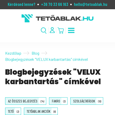
Kérdésed lenne?
+36 70 33 66 163
hello@tetoablak.hu
Kezdőlap
Blog
Blogbejegyzések "VELUX karbantartás" címkével
Blogbejegyzések "VELUX
karbantartás" címkével
AZ ÖSSZES BEJEGYZÉS
FAKRO
SZOLGÁLTATÁSOK
(74)
(3)
(10)
TETŐ
TETŐABLAK AKCIÓK
(2)
(8)