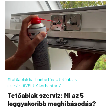
#tetőablak karbantartás
#tetőablak
szerviz
#VELUX karbantartás
Tetőablak szerviz: Mi az 5
leggyakoribb meghibásodás?