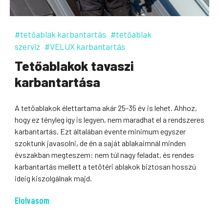
#tetőablak karbantartás
#tetőablak
szerviz
#VELUX karbantartás
Tetőablakok tavaszi
karbantartása
A tetőablakok élettartama akár 25-35 év is lehet. Ahhoz,
hogy ez tényleg így is legyen, nem maradhat el a rendszeres
karbantartás. Ezt általában évente minimum egyszer
szoktunk javasolni, de én a saját ablakaimnál minden
évszakban megteszem: nem túl nagy feladat, és rendes
karbantartás mellett a tetőtéri ablakok biztosan hosszú
ideig kiszolgálnak majd.
Elolvasom