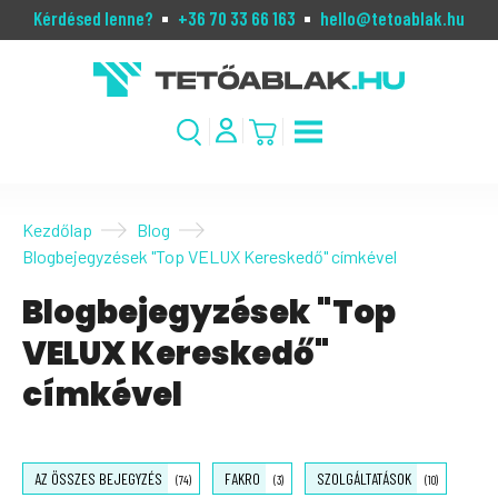
Kérdésed lenne?
+36 70 33 66 163
hello@tetoablak.hu
Kezdőlap
Blog
Blogbejegyzések "Top VELUX Kereskedő" címkével
Blogbejegyzések "Top
VELUX Kereskedő"
címkével
AZ ÖSSZES BEJEGYZÉS
FAKRO
SZOLGÁLTATÁSOK
(74)
(3)
(10)