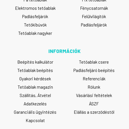
Elektromos tetőablak
Fénycsatornák
Padlásfeljárók
Felülvilágítók
Tetőkibúvók
Padlásfeljárók
Tetőablak nagyker
INFORMÁCIÓK
Beépítés kalkulátor
Tetőablak csere
Tetőablak beépítés
Padlásfeljáró beépítés
Gyakori kérdések
Referenciák
Tetőablak magazin
Rólunk
Szállítás, Átvétel
Vásárlási feltételek
Adatkezelés
ÁSZF
Garanciális ügyintézés
Elállás a szerződéstől
Kapcsolat