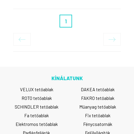
1
KÍNÁLATUNK
VELUX tetőablak
DAKEA tetőablak
ROTO tetőablak
FAKRO tetőablak
SCHINDLER tetőablak
Műanyag tetőablak
Fa tetőablak
Fix tetőablak
Elektromos tetőablak
Fénycsatornák
Padlásfeljárók
Felülvilágítók