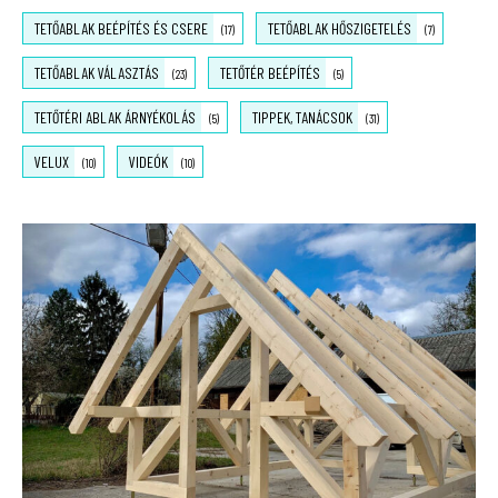
TETŐABLAK BEÉPÍTÉS ÉS CSERE
TETŐABLAK HŐSZIGETELÉS
(17)
(7)
TETŐABLAK VÁLASZTÁS
TETŐTÉR BEÉPÍTÉS
(23)
(5)
TETŐTÉRI ABLAK ÁRNYÉKOLÁS
TIPPEK, TANÁCSOK
(5)
(31)
VELUX
VIDEÓK
(10)
(10)