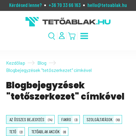
Kérdésed lenne?
+36 70 33 66 163
hello@tetoablak.hu
Kezdőlap
Blog
Blogbejegyzések "tetőszerkezet" címkével
Blogbejegyzések
"tetőszerkezet" címkével
AZ ÖSSZES BEJEGYZÉS
FAKRO
SZOLGÁLTATÁSOK
(74)
(3)
(10)
TETŐ
TETŐABLAK AKCIÓK
(2)
(8)