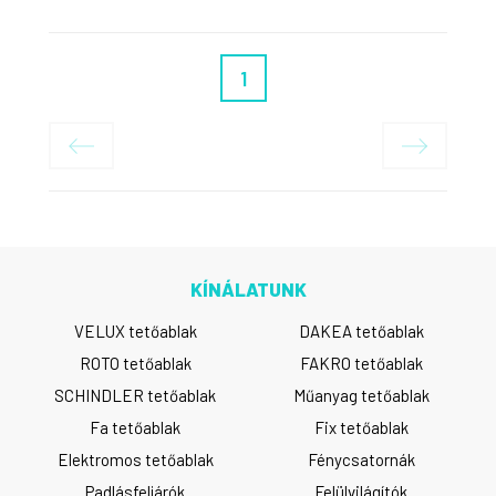
1
KÍNÁLATUNK
VELUX tetőablak
DAKEA tetőablak
ROTO tetőablak
FAKRO tetőablak
SCHINDLER tetőablak
Műanyag tetőablak
Fa tetőablak
Fix tetőablak
Elektromos tetőablak
Fénycsatornák
Padlásfeljárók
Felülvilágítók