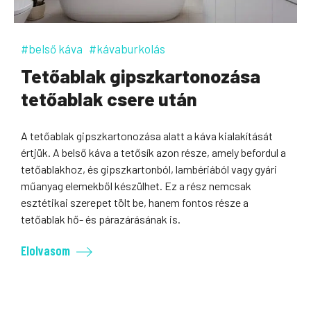
#belső káva
#kávaburkolás
Tetőablak gipszkartonozása
tetőablak csere után
A tetőablak gipszkartonozása alatt a káva kialakítását
értjük. A belső káva a tetősík azon része, amely befordul a
tetőablakhoz, és gipszkartonból, lambériából vagy gyári
műanyag elemekből készülhet. Ez a rész nemcsak
esztétikai szerepet tölt be, hanem fontos része a
tetőablak hő- és párazárásának is.
Elolvasom