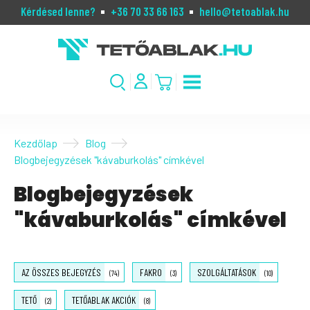
Kérdésed lenne?
+36 70 33 66 163
hello@tetoablak.hu
Kezdőlap
Blog
Blogbejegyzések "kávaburkolás" címkével
Blogbejegyzések
"kávaburkolás" címkével
AZ ÖSSZES BEJEGYZÉS
FAKRO
SZOLGÁLTATÁSOK
(74)
(3)
(10)
TETŐ
TETŐABLAK AKCIÓK
(2)
(8)