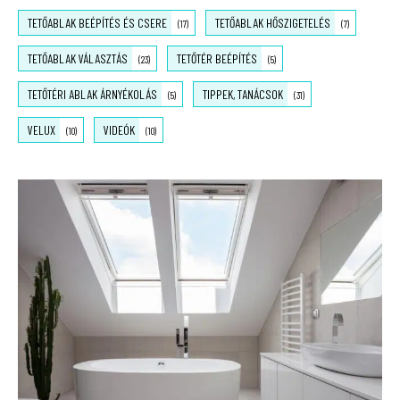
TETŐABLAK BEÉPÍTÉS ÉS CSERE
TETŐABLAK HŐSZIGETELÉS
(17)
(7)
TETŐABLAK VÁLASZTÁS
TETŐTÉR BEÉPÍTÉS
(23)
(5)
TETŐTÉRI ABLAK ÁRNYÉKOLÁS
TIPPEK, TANÁCSOK
(5)
(31)
VELUX
VIDEÓK
(10)
(10)