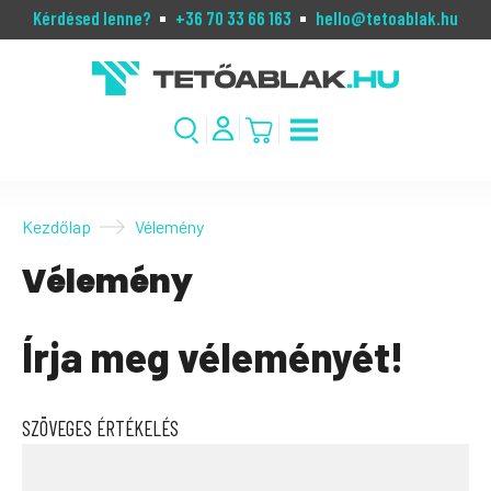
Kérdésed lenne?
+36 70 33 66 163
hello@tetoablak.hu
Kezdőlap
Vélemény
Vélemény
Írja meg véleményét!
SZÖVEGES ÉRTÉKELÉS