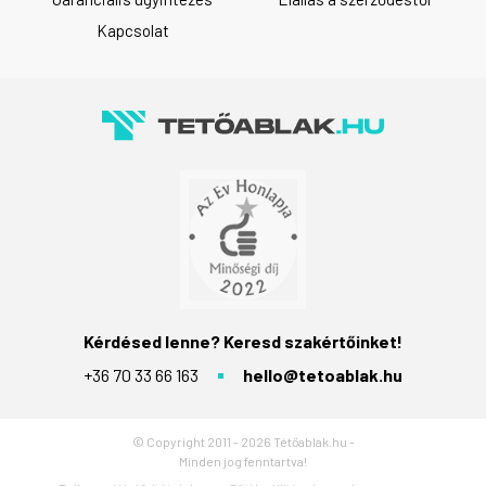
Kapcsolat
Kérdésed lenne? Keresd szakértőinket!
+36 70 33 66 163
hello@tetoablak.hu
© Copyright 2011 - 2026 Tétőablak.hu -
Minden jog fenntartva!