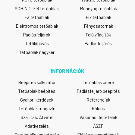
SCHINDLER tetőablak
Műanyag tetőablak
Fa tetőablak
Fix tetőablak
Elektromos tetőablak
Fénycsatornák
Padlásfeljárók
Felülvilágítók
Tetőkibúvók
Padlásfeljárók
Tetőablak nagyker
INFORMÁCIÓK
Beépítés kalkulátor
Tetőablak csere
Tetőablak beépítés
Padlásfeljáró beépítés
Gyakori kérdések
Referenciák
Tetőablak magazin
Rólunk
Szállítás, Átvétel
Vásárlási feltételek
Adatkezelés
ÁSZF
Garanciális ügyintézés
Elállás a szerződéstől