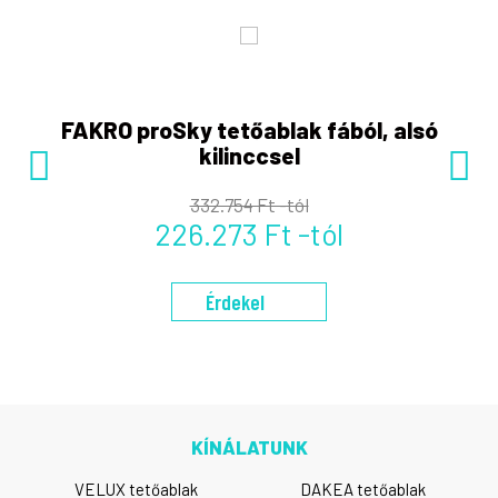
FAKRO proSky tetőablak fából, alsó
kilinccsel
332.754 Ft -tól
226.273 Ft -tól
Érdekel
KÍNÁLATUNK
VELUX tetőablak
DAKEA tetőablak