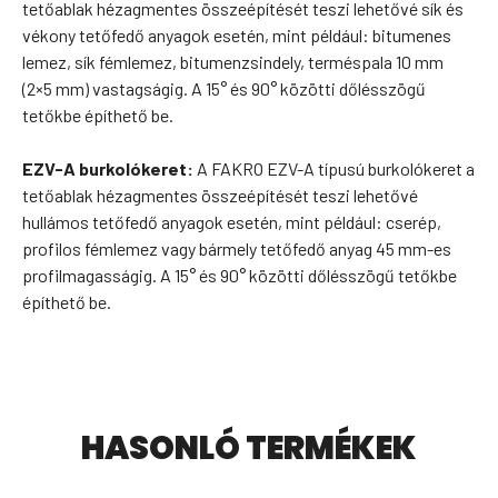
tetőablak hézagmentes összeépítését teszi lehetővé sík és
vékony tetőfedő anyagok esetén, mint például: bitumenes
lemez, sík fémlemez, bitumenzsindely, terméspala 10 mm
(2×5 mm) vastagságig. A 15° és 90° közötti dőlésszögű
tetőkbe építhető be.
EZV-A burkolókeret:
A FAKRO EZV-A típusú burkolókeret a
tetőablak hézagmentes összeépítését teszi lehetővé
hullámos tetőfedő anyagok esetén, mint például: cserép,
profilos fémlemez vagy bármely tetőfedő anyag 45 mm-es
profilmagasságig. A 15° és 90° közötti dőlésszögű tetőkbe
építhető be.
HASONLÓ TERMÉKEK