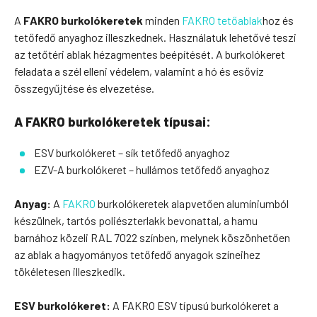
A
FAKRO burkolókeretek
minden
FAKRO tetőablak
hoz és
tetőfedő anyaghoz illeszkednek. Használatuk lehetővé teszi
az tetőtéri ablak hézagmentes beépítését. A burkolókeret
feladata a szél elleni védelem, valamint a hó és esővíz
összegyűjtése és elvezetése.
A FAKRO burkolókeretek típusai:
ESV burkolókeret – sík tetőfedő anyaghoz
EZV-A burkolókeret – hullámos tetőfedő anyaghoz
Anyag:
A
FAKRO
burkolókeretek alapvetően alumíniumból
készülnek, tartós poliészterlakk bevonattal, a hamu
barnához közeli RAL 7022 színben, melynek köszönhetően
az ablak a hagyományos tetőfedő anyagok színeihez
tökéletesen illeszkedik.
ESV burkolókeret:
A FAKRO ESV típusú burkolókeret a