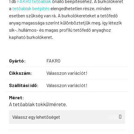
1 db
FAKRO tetőablak
önálló beépítéséhez. A burkolókeret
a
tetőablak beépítés
elengedhetetlen része, minden
esetben szükség van rá. A burkolókereteket a tetőfedő
anyag magassága szerint különböztetjük meg, így létezik
sík-, hullámos- és magas profilú tetőfedő anyaghoz
kapható burkolókeret.
Gyártó:
FAKRO
Cikkszám:
Válasszon variációt!
Szállítási idő:
Válasszon variációt!
Méret:
A tetőablak tokkülmérete.