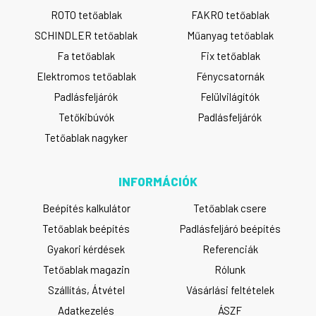
ROTO tetőablak
FAKRO tetőablak
SCHINDLER tetőablak
Műanyag tetőablak
Fa tetőablak
Fix tetőablak
Elektromos tetőablak
Fénycsatornák
Padlásfeljárók
Felülvilágítók
Tetőkibúvók
Padlásfeljárók
Tetőablak nagyker
INFORMÁCIÓK
Beépítés kalkulátor
Tetőablak csere
Tetőablak beépítés
Padlásfeljáró beépítés
Gyakori kérdések
Referenciák
Tetőablak magazin
Rólunk
Szállítás, Átvétel
Vásárlási feltételek
Adatkezelés
ÁSZF