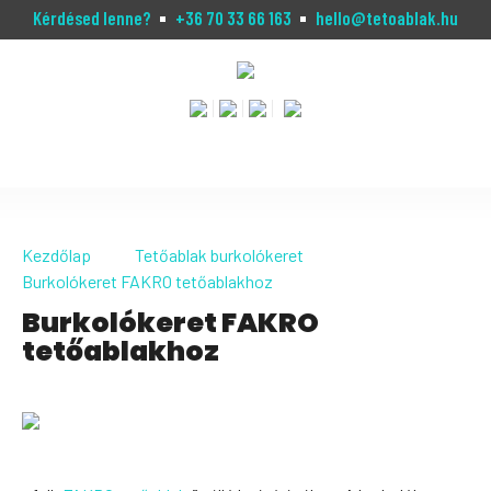
Kérdésed lenne?
+36 70 33 66 163
hello@tetoablak.hu
Kezdőlap
Tetőablak burkolókeret
Burkolókeret FAKRO tetőablakhoz
Burkolókeret FAKRO
tetőablakhoz