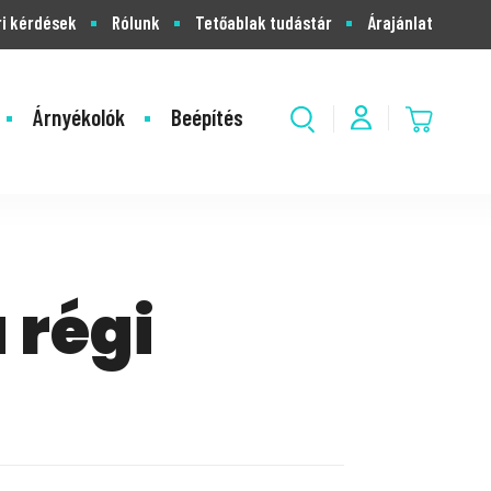
i kérdések
Rólunk
Tetőablak tudástár
Árajánlat
Árnyékolók
Beépítés
 régi