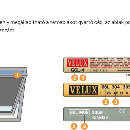
n – megállapítható a tetőablakot gyártó cég, az ablak po
ázszám.