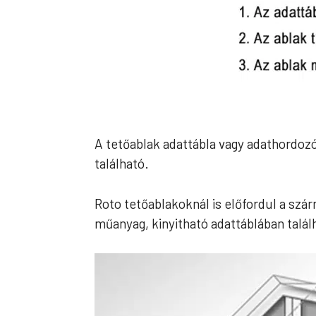
A tetőablak adattábla vagy adathordozó
található.
Roto tetőablakoknál is előfordul a szárn
műanyag, kinyitható adattáblában talál