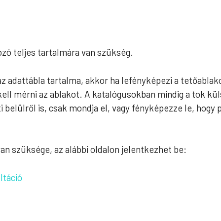
ozó teljes tartalmára van szükség.
z adattábla tartalma, akkor ha lefényképezi a tetőablako
kell mérni az ablakot. A katalógusokban mindig a tok kü
elülről is, csak mondja el, vagy fényképezze le, hogy p
 szüksége, az alábbi oldalon jelentkezhet be:
ltáció