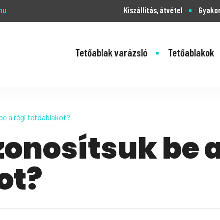
hu
Kiszállítás, átvétel
Gyakor
Tetőablak varázsló
Tetőablakok
e a régi tetőablakot?
onosítsuk be a
ot?