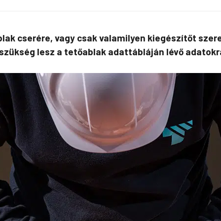
blak cserére, vagy csak valamilyen kiegészítőt szer
zükség lesz a tetőablak adattábláján lévő adatokr