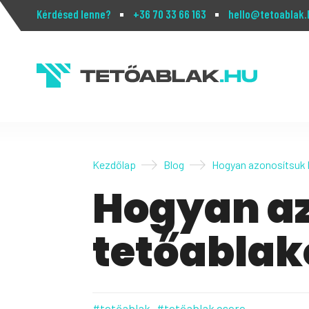
Kérdésed lenne?
+36 70 33 66 163
hello@tetoablak.
Kezdőlap
Blog
Hogyan azonosítsuk b
Hogyan az
tetőablak
#tetőablak
#tetőablak csere