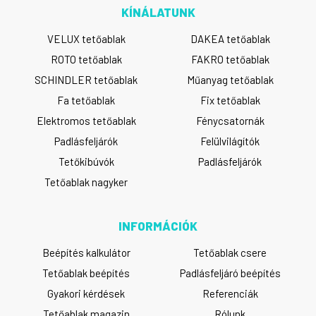
KÍNÁLATUNK
VELUX tetőablak
DAKEA tetőablak
ROTO tetőablak
FAKRO tetőablak
SCHINDLER tetőablak
Műanyag tetőablak
Fa tetőablak
Fix tetőablak
Elektromos tetőablak
Fénycsatornák
Padlásfeljárók
Felülvilágítók
Tetőkibúvók
Padlásfeljárók
Tetőablak nagyker
INFORMÁCIÓK
Beépítés kalkulátor
Tetőablak csere
Tetőablak beépítés
Padlásfeljáró beépítés
Gyakori kérdések
Referenciák
Tetőablak magazin
Rólunk