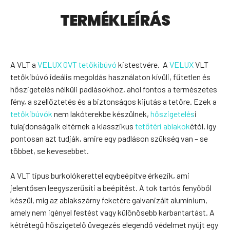
TERMÉKLEÍRÁS
A VLT a
VELUX GVT tetőkibúvó
kistestvére. A
VELUX
VLT
tetőkibúvó ideális megoldás használaton kívüli, fűtetlen és
hőszigetelés nélküli padlásokhoz, ahol fontos a természetes
fény, a szellőztetés és a biztonságos kijutás a tetőre. Ezek a
tetőkibúvók
nem lakóterekbe készülnek,
hőszigetelés
i
tulajdonságaik eltérnek a klasszikus
tetőtéri ablakok
étól, így
pontosan azt tudják, amire egy padláson szükség van – se
többet, se kevesebbet.
A VLT típus burkolókerettel egybeépítve érkezik, ami
jelentősen leegyszerűsíti a beépítést. A tok tartós fenyőből
készül, míg az ablakszárny feketére galvanizált alumínium,
amely nem igényel festést vagy különösebb karbantartást. A
kétrétegű hőszigetelő üvegezés elegendő védelmet nyújt egy