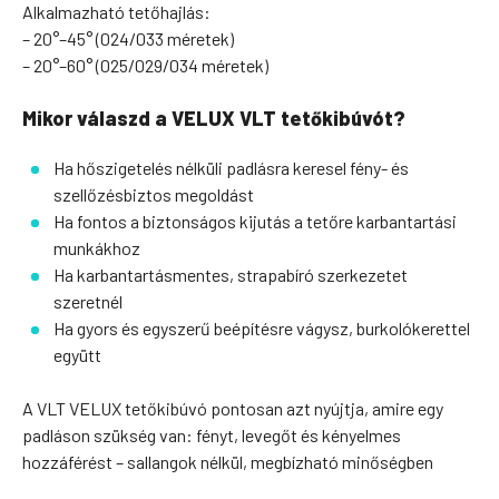
Alkalmazható tetőhajlás:
– 20°–45° (024/033 méretek)
– 20°–60° (025/029/034 méretek)
Mikor válaszd a VELUX VLT tetőkibúvót?
Ha hőszigetelés nélküli padlásra keresel fény- és
szellőzésbiztos megoldást
Ha fontos a biztonságos kijutás a tetőre karbantartási
munkákhoz
Ha karbantartásmentes, strapabíró szerkezetet
szeretnél
Ha gyors és egyszerű beépítésre vágysz, burkolókerettel
együtt
A VLT VELUX tetőkibúvó pontosan azt nyújtja, amire egy
padláson szükség van: fényt, levegőt és kényelmes
hozzáférést – sallangok nélkül, megbízható minőségben