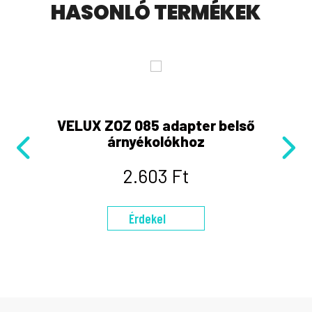
HASONLÓ TERMÉKEK
VELUX ZOZ 085 adapter belső
V
árnyékolókhoz
2.603 Ft
Érdekel