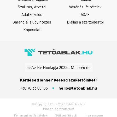
Szállítás, Átvétel
Vásárlási feltételek
Adatkezelés
ÁSZF
Garanciális ügyintézés
Elállás a szerződéstől
Kapcsolat
Kérdésed lenne? Keresd szakértőinket!
+36 70 33 66 163
hello@tetoablak.hu
© Copyright 2011 - 2026 Tétőablak.hu -
Minden jog fenntartva!
Felhasználási feltételek
Süti beállítások
Impresszum