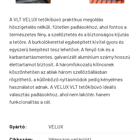
A VLT VELUX tetőkibúvó praktikus megoldás
hőszigetelés nélküli, fűtetlen padlásokhoz, ahol fontos a
természetes fény, a szellőztetés és a biztonságos kijutás
a tetőre. A burkolókerettel egybeépített kivitel gyors és
egyszerű beépítést tesz lehetővé. A fenyő tok és a
karbantartásmentes, galvanizált alumínium szárny hosszú
élettartamot biztosít. A háromfokozatú kilincsnek
köszönhetően az ablak három szellőzőállásban
rögzíthető, a különböző nyitásmódok pedig kényelmes
használatot adnak. A VELUX VLT tetőkibúvó ideális
választás padlásokhoz, ahol nem lakótér, hanem
funkcionalitás a cél.
Gyártó:
VELUX
Cikkszám:
Válasszon variációt!