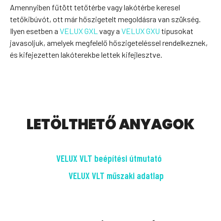
Amennyiben fűtött tetőtérbe vagy lakótérbe keresel
tetőkibúvót, ott már hőszigetelt megoldásra van szükség.
Ilyen esetben a
VELUX GXL
vagy a
VELUX GXU
típusokat
javasoljuk, amelyek megfelelő hőszigeteléssel rendelkeznek,
és kifejezetten lakóterekbe lettek kifejlesztve.
LETÖLTHETŐ ANYAGOK
VELUX VLT beépítési útmutató
VELUX VLT műszaki adatlap