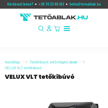
Kérdésed lenne?
+36 70 33 66 163
hello@tetoablak.hu
Kezdőlap
Tetőkibúvó, tetővilágító ablak
VELUX VLT tetőkibúvó
VELUX VLT tetőkibúvó