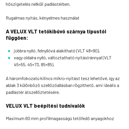
hőszigetelés nélküli padlástérben.
Rugalmas nyitás, kényelmes használat
A VELUX VLT tetőkibúvó szárnya típustól
függően:
jobbra nyíló, felnyílóvá alakítható (VLT 48×90),
vagy oldalra nyíló, változtatható nyitásiránnyal (VLT
45×55, 45×73, 85×85).
A háromfokozatú kilincs mikro-nyitást tesz lehetővé, így az
ablak 3 különböző szellőzőállásban rögzíthető, ami ideális a
padlástér átszellőztetésére.
VELUX VLT beépítési tudnivalók
Maximum 60 mm profilmagasságú tetőfedő anyagokhoz