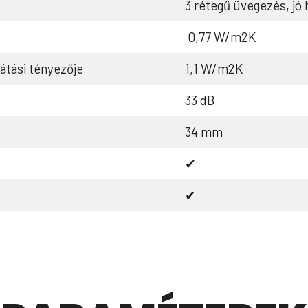
3 rétegű üvegezés, jó 
0,77 W/m2K
átási tényezője
1,1 W/m2K
33 dB
34 mm
✔
✔