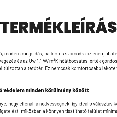
TERMÉKLEÍRÁS
, modern megoldás, ha fontos számodra az energiahaté
egezés és az Uw 1,1 W/m²K hőátbocsátási érték gondosk
el túlzottan a tetőtér. Ez nemcsak komfortosabb lakóter
 védelem minden körülmény között
ye, hogy ellenáll a nedvességnek, így ideális választás
zigetelést, miközben a könnyen tisztítható felület minimá