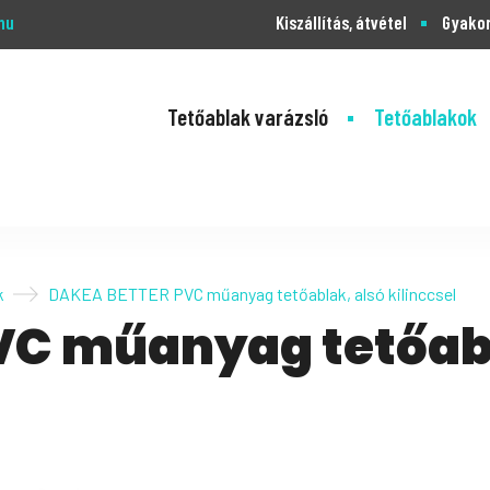
hu
Kiszállítás, átvétel
Gyakor
Tetőablak varázsló
Tetőablakok
k
DAKEA BETTER PVC műanyag tetőablak, alsó kilinccsel
C műanyag tetőabl