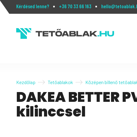
Kérdésed lenne?
+36 70 33 66 163
hello@tetoablak.
Kezdőlap
Tetőablakok
Középen billenő tetőabla
DAKEA BETTER PV
kilinccsel