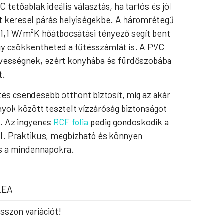
 tetőablak ideális választás, ha tartós és jól
t keresel párás helyiségekbe. A háromrétegű
1,1 W/m²K hőátbocsátási tényező segít bent
így csökkentheted a fűtésszámlát is. A PVC
edvességnek, ezért konyhába és fürdőszobába
t.
és csendesebb otthont biztosít, míg az akár
yok között tesztelt vízzáróság biztonságot
s. Az ingyenes
RCF fólia
pedig gondoskodik a
l. Praktikus, megbízható és könnyen
ás a mindennapokra.
KEA
sszon variációt!