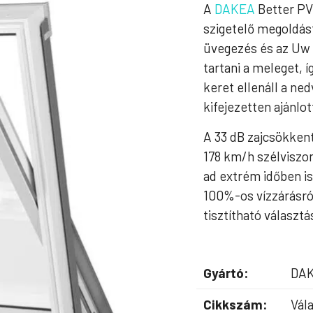
A
DAKEA
Better PVC
szigetelő megoldás
üvegezés és az Uw 
tartani a meleget, 
keret ellenáll a n
kifejezetten ajánlot
A 33 dB zajcsökkent
178 km/h szélviszon
ad extrém időben i
100%-os vízzárásró
tisztítható választ
Gyártó:
DA
Cikkszám:
Vála