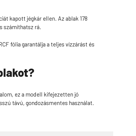
iát kapott jégkár ellen. Az ablak 178
is számíthatsz rá.
 fólia garantálja a teljes vízzárást és
blakot?
lom, ez a modell kifejezetten jó
hosszú távú, gondozásmentes használat.