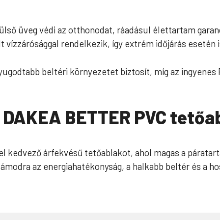
ülső üveg védi az otthonodat, ráadásul élettartam garanc
t vízzárósággal rendelkezik, így extrém időjárás esetén 
godtabb beltéri környezetet biztosít, míg az ingyenes RCF
 a DAKEA BETTER PVC tetőa
 kedvező árfekvésű tetőablakot, ahol magas a páratarta
 számodra az energiahatékonyság, a halkabb beltér és a 