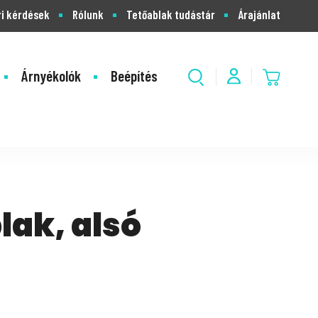
i kérdések
Rólunk
Tetőablak tudástár
Árajánlat
Árnyékolók
Beépítés
ak, alsó