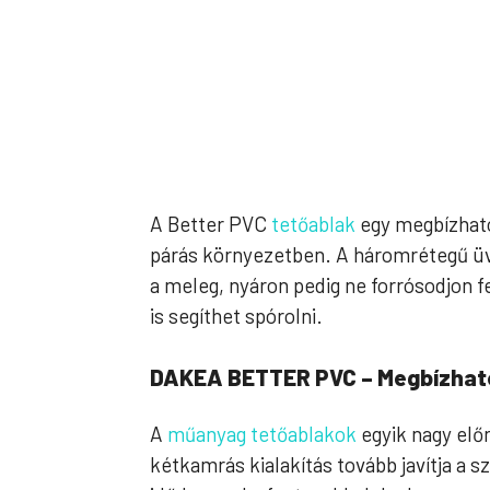
A Better PVC
tetőablak
egy megbízható
párás környezetben. A háromrétegű üv
a meleg, nyáron pedig ne forrósodjon f
is segíthet spórolni.
DAKEA BETTER PVC – Megbízható
A
műanyag tetőablakok
egyik nagy előn
kétkamrás kialakítás tovább javítja a s