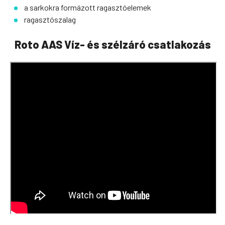
a sarkokra formázott ragasztóelemek
ragasztószalag
Roto AAS Víz- és szélzáró csatlakozás