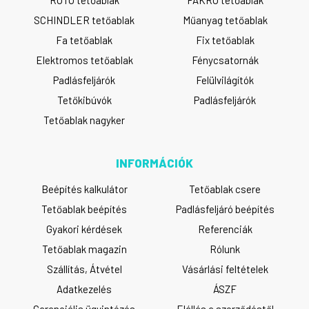
SCHINDLER tetőablak
Műanyag tetőablak
Fa tetőablak
Fix tetőablak
Elektromos tetőablak
Fénycsatornák
Padlásfeljárók
Felülvilágítók
Tetőkibúvók
Padlásfeljárók
Tetőablak nagyker
INFORMÁCIÓK
Beépítés kalkulátor
Tetőablak csere
Tetőablak beépítés
Padlásfeljáró beépítés
Gyakori kérdések
Referenciák
Tetőablak magazin
Rólunk
Szállítás, Átvétel
Vásárlási feltételek
Adatkezelés
ÁSZF
Garanciális ügyintézés
Elállás a szerződéstől