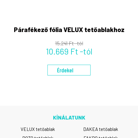
Párafékező fólia VELUX tetőablakhoz
15.241 Ft -tól
10.669 Ft -tól
Érdekel
KÍNÁLATUNK
VELUX tetőablak
DAKEA tetőablak
ROTO tetőablak
FAKRO tetőablak