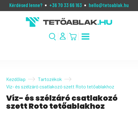
Kérdésed lenne?
+36 70 33 66 163
hello@tetoablak.hu
Kezdőlap
Tartozékok
Víz- és szélzáró csatlakozó szett Roto tetőablakhoz
Víz- és szélzáró csatlakozó
szett Roto tetőablakhoz