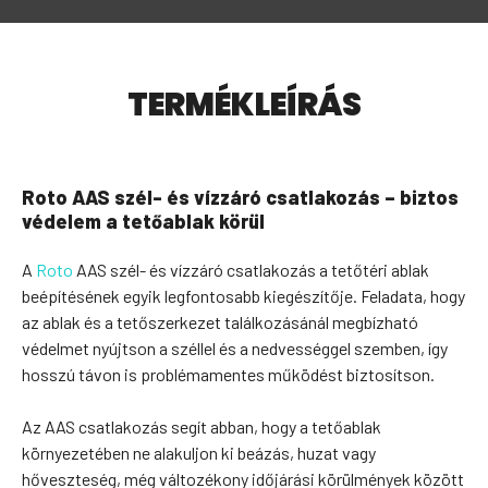
TERMÉKLEÍRÁS
Roto AAS szél- és vízzáró csatlakozás – biztos
védelem a tetőablak körül
A
Roto
AAS szél- és vízzáró csatlakozás a tetőtéri ablak
beépítésének egyik legfontosabb kiegészítője. Feladata, hogy
az ablak és a tetőszerkezet találkozásánál megbízható
védelmet nyújtson a széllel és a nedvességgel szemben, így
hosszú távon is problémamentes működést biztosítson.
Az AAS csatlakozás segít abban, hogy a tetőablak
környezetében ne alakuljon ki beázás, huzat vagy
hőveszteség, még változékony időjárási körülmények között