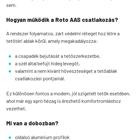
sem.
Hogyan működik a Roto AAS csatlakozás?
A rendszer folyamatos, zárt védelmi réteget hoz létre a
tetőtéri ablak körül, amely megakadályozza:
a csapadék bejutását a tetőszerkezetbe,
a szél által befújt hideg levegőt,
valamint a nem kívánt hőveszteséget a tetőablak
csatlakozási pontjainál.
Ez különösen fontos a modern, jól szigetelt tetők esetében,
ahol már egy apró hézag is érezhető komfortromláshoz
vezethet.
Mi van a dobozban?
oldalsó alumínium profilok