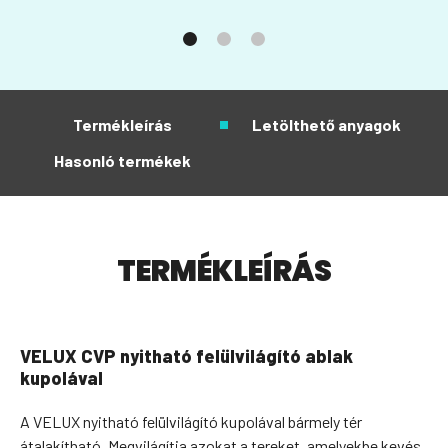
Termékleírás
Letölthető anyagok
Hasonló termékek
TERMÉKLEÍRÁS
VELUX CVP nyitható felülvilágító ablak
kupolával
A VELUX nyitható felülvilágító kupolával bármely tér
átalakítható. Megvilágítja azokat a tereket, amelyekbe kevés