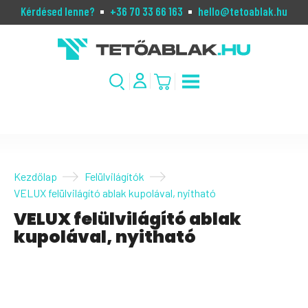
Kérdésed lenne?
+36 70 33 66 163
hello@tetoablak.hu
Kezdőlap
Felülvilágítók
VELUX felülvilágító ablak kupolával, nyitható
VELUX felülvilágító ablak
kupolával, nyitható