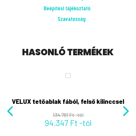
Beépítési tájékoztató
Szavatosság
HASONLÓ TERMÉKEK
,
VELUX tetőablak fából, felső kilinccsel
134.781 Ft -tól
94.347 Ft -tól