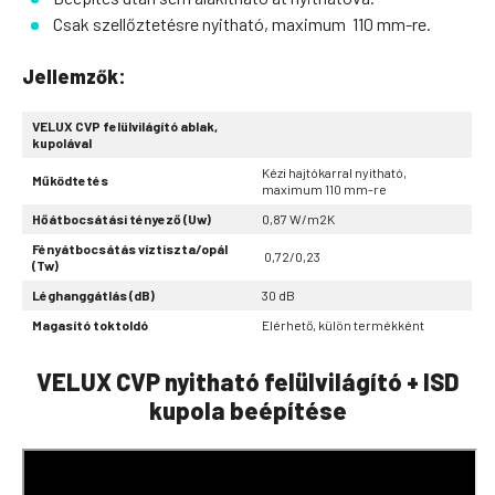
Csak szellőztetésre nyitható, maximum 110 mm-re.
Jellemzők:
VELUX CVP felülvilágító ablak,
kupolával
Kézi hajtókarral nyitható,
Működtetés
maximum 110 mm-re
Hőátbocsátási tényező (Uw)
0,87 W/m2K
Fényátbocsátás víztiszta/opál
0,72/0,23
(Tw)
Léghanggátlás (dB)
30 dB
Magasító toktoldó
Elérhető, külön termékként
VELUX CVP nyitható felülvilágító + ISD
kupola beépítése