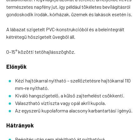
természetes napfény jut, így például tökéletes bevilágításról
gondoskodik irodák, kórházak, üzemek és lakások esetén is.
A lábazat szigetelt PVC-konstrukcióból és a beleintegrált
kétrétegű hőszigetelt üvegből áll.
0–15° közötti tetőhajlásszöghöz.
Előnyök
Kézi hajtókarral nyitható – szellőztetésre hajtókarral 110
mm-re nyitható.
Kiváló hangszigetelő, a külső zajterhelést csökkenti.
Választható víztiszta vagy opál akril kupola.
Az egyszerű kupolaforma alacsony karbantartási igényű.
Hátrányok
Beépítés után sem alakítható át nyithatóvá.