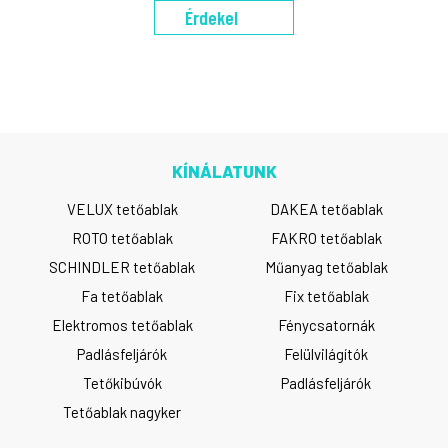
Érdekel
KÍNÁLATUNK
VELUX tetőablak
DAKEA tetőablak
ROTO tetőablak
FAKRO tetőablak
SCHINDLER tetőablak
Műanyag tetőablak
Fa tetőablak
Fix tetőablak
Elektromos tetőablak
Fénycsatornák
Padlásfeljárók
Felülvilágítók
Tetőkibúvók
Padlásfeljárók
Tetőablak nagyker