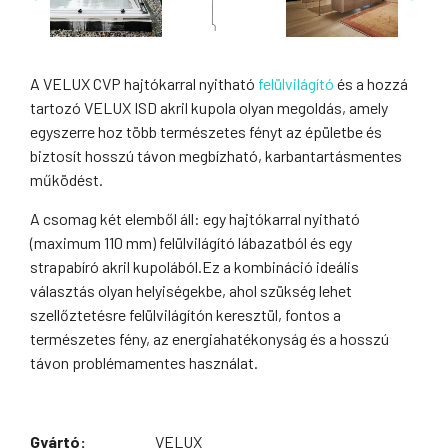
A VELUX CVP hajtókarral nyitható
felülvilágító
és a hozzá
tartozó VELUX ISD akril kupola olyan megoldás, amely
egyszerre hoz több természetes fényt az épületbe és
biztosít hosszú távon megbízható, karbantartásmentes
működést.
A csomag két elemből áll: egy hajtókarral nyitható
(maximum 110 mm) felülvilágító lábazatból és egy
strapabíró akril kupolából.Ez a kombináció ideális
választás olyan helyiségekbe, ahol szükség lehet
szellőztetésre felülvilágítón keresztül, fontos a
természetes fény, az energiahatékonyság és a hosszú
távon problémamentes használat.
Gyártó:
VELUX